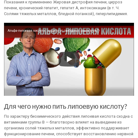
Показания к применению Жировая дистрофия печени, цирроз
печени, хронический гепатит, гепатит А, интоксикации (в т. Ч.
Солями тяжелых металлов, бледной поганкой), гиперлипидемия.
Альфа-липоевая кислота: защита от свободных радикалов👌
Для чего нужно пить липоевую кислоту?
По характеру биохимического действия липоевая кислота сходна с
витаминами группы В — благотворно влияет на выведение из
организма солей тяжелых металлов, эффективно поддерживает
функционирование печени, способствует восстановлению нервной