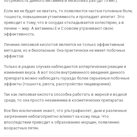
потребность данного витамина в несколько раз (до 75 мкг).
Если же ее будет не хватать, то появляются частые головные боли,
тошнота, повышенная утомляемость и пропадает аппетит. Это
приводит к тому, что в сосудах откладывается холестерин, а в
печени — жир. А витамины Е и С совсем утрачивают свою
эффективность.
Лечение липоевой кислотой является не только эффективным
методом, но и безопасным. Она практически не имеет побочных
эффектов.
Только в редких случаях наблюдаются аллергические реакции и
изменения вкуса. А вот после внутривенного введения данного
препарата можно наблюдать гораздо более серьезные побочные
эффекты (тошнота, рвота, расстройство пищеварения).
Так как липоевая кислота способна работать в жирной и водной
среде, то она просто незаменима в косметических препаратах.
Все без исключения знают, что ультрафиолет, дым и различные
загрязнения неблагоприятно влияют на кожу лица. Что
впоследствии приводит к образованию морщин, появлению
возрастных пятен.