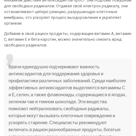
Механизм действия антиоксидантов прост: они подобны ловушкам
для свободных радикалов. Отдавая свой электрон радикалу, они
останавливают цепную реакцию, разрушающую клеточные
мембраны, что ускоряет процесс выздоровления и укрепляет
организм.
Добавив в свой рацион продукты, содержащие витамин А, витамин
С, витамин Е и бета-каротин, можно значительно снизить вред
свободных радикалов.
Врачи единодушно подчеркивают важность
антиоксидантов для поддержания здоровья и
профилактики различных заболеваний. Среди наиболее
эффективных антиоксидантов выделяются витамины C
и E, селен, а также флавоноиды, содержащиеся в ягодах,
зеленом чае и темном шоколаде. Эти вещества
помогают нейтрализовать свободные радикалы,
которые могут вызывать клеточные повреждения и
ускорять старение. Специалисты рекомендуют
включать в рацион разнообразные продукты, богатые