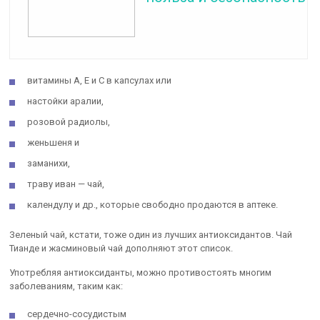
витамины А, Е и С в капсулах или
настойки аралии,
розовой радиолы,
женьшеня и
заманихи,
траву иван — чай,
календулу и др., которые свободно продаются в аптеке.
Зеленый чай, кстати, тоже один из лучших антиоксидантов. Чай
Тианде и жасминовый чай дополняют этот список.
Употребляя антиоксиданты, можно противостоять многим
заболеваниям, таким как:
сердечно-сосудистым