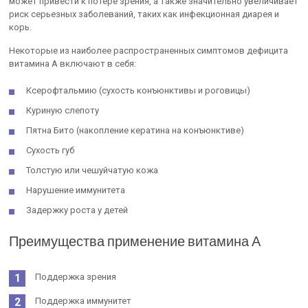
может привести к потере зрения, а также значительно увеличивает
риск серьезных заболеваний, таких как инфекционная диарея и
корь.
Некоторые из наиболее распространенных симптомов дефицита
витамина А включают в себя:
Ксерофтальмию (сухость конъюнктивы и роговицы)
Куриную слепоту
Пятна Бито (накопление кератина на конъюнктиве)
Сухость губ
Толстую или чешуйчатую кожа
Нарушение иммунитета
Задержку роста у детей
Преимущества применение витамина А
Поддержка зрения
Поддержка иммунитет