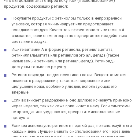
Что вы должны знать перед покупкой (и использованием)
продуктов, содержащих ретинол:
Покупайте продукты с ретинолом только в непрозрачной
упаковке, которая минимизирует или предотвращает
попадание воздуха. Качество и эффективность витамина А
снижается, если он многократно подвергается воздействию
света или воздуха.
Ищите витамин А в форме ретинола, ретинилацетата,
ретинилпальмитата или ретинилового альдегида (также
называемый ретиналь или ретинальдегид). Ретиноиды
доступны только по рецепту.
Ретинол подходит не для всех типов кожи.. Вещество может
вызывать раздражение, такое как покраснение или
шелушение кожи, особенно у людей, использующих его
впервые.
Если возникает раздражение, оно должно исчезнуть примерно
через неделю, так как кожа привыкнет к нему. Если симптомы
не проходят или ухудшаются, прекратите использование
продукта.
Если вы используете ретинол в первый раз, не используйте его
каждый день. Лучше начинать с использования его через день