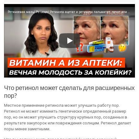
Ретиноевая мазь/ Ретасол/ Ретинола ацетат и ретинола пальмитат: лечат или калечат?
Что ретинол может сделать для расширенных
пор?
Местное применение ретинола может улучшить работу пор.
Ретинол не может изменить генетически определенный размер
пор, но он может улучшить структуру крупных пор, созданных в
результате закупорок или повреждения солнцем. Ретинол делает
поры менее заметными.