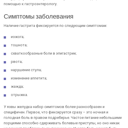
помощью к гастроэнтерологу.
Симптомы заболевания
Наличие гастрита фиксируется по следующим симптомам:
изжога;
тошнота;
схваткообразные боли в эпигастрии;
рвота;
нарушение стула;
изменение аппетита;
жажда;
отрыжка.
У язвы желудка набор симптомов более разнообразен и
специфичен. Первое, что фиксируется сразу – это ночная и
голодная боль в правом подреберье. Частое питание небольшими
порциями способно сдерживать болевые приступы, но оно никак