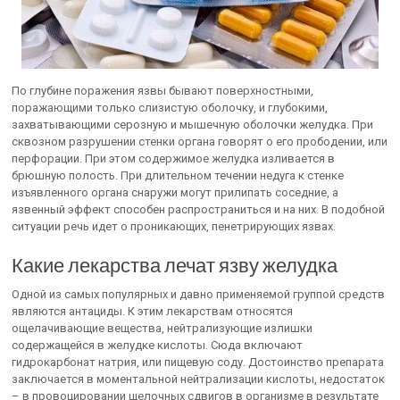
По глубине поражения язвы бывают поверхностными,
поражающими только слизистую оболочку, и глубокими,
захватывающими серозную и мышечную оболочки желудка. При
сквозном разрушении стенки органа говорят о его прободении, или
перфорации. При этом содержимое желудка изливается в
брюшную полость. При длительном течении недуга к стенке
изъявленного органа снаружи могут прилипать соседние, а
язвенный эффект способен распространиться и на них. В подобной
ситуации речь идет о проникающих, пенетрирующих язвах.
Какие лекарства лечат язву желудка
Одной из самых популярных и давно применяемой группой средств
являются антациды. К этим лекарствам относятся
ощелачивающие вещества, нейтрализующие излишки
содержащейся в желудке кислоты. Сюда включают
гидрокарбонат натрия, или пищевую соду. Достоинство препарата
заключается в моментальной нейтрализации кислоты, недостаток
– в провоцировании щелочных сдвигов в организме в результате