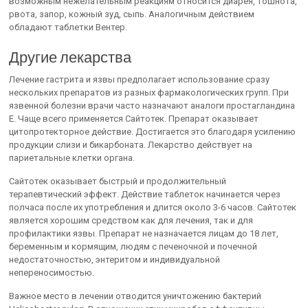
возможным нежелательным реакциям относится диарея, тошнота,
рвота, запор, кожный зуд, сыпь. Аналогичным действием
обладают таблетки Вентер.
Другие лекарства
Лечение гастрита и язвы предполагает использование сразу
нескольких препаратов из разных фармакологических групп. При
язвенной болезни врачи часто назначают аналоги простагландина
E. Чаще всего применяется Сайтотек. Препарат оказывает
цитопротекторное действие. Достигается это благодаря усилению
продукции слизи и бикарбоната. Лекарство действует на
париетальные клетки органа.
Сайтотек оказывает быстрый и продолжительный
терапевтический эффект. Действие таблеток начинается через
полчаса после их употребления и длится около 3-6 часов. Сайтотек
является хорошим средством как для лечения, так и для
профилактики язвы. Препарат не назначается лицам до 18 лет,
беременным и кормящим, людям с печеночной и почечной
недостаточностью, энтеритом и индивидуальной
непереносимостью.
Важное место в лечении отводится уничтожению бактерий