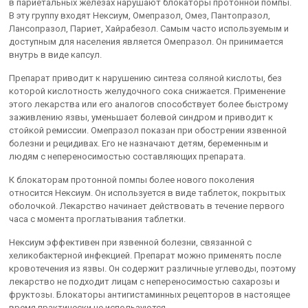
в париетальных железах нарушают блокаторы протонной помпы.
В эту группу входят Нексиум, Омепразол, Омез, Пантопразол,
Лансопразол, Париет, Хайрабезол. Самым часто используемым и
доступным для населения является Омепразол. Он принимается
внутрь в виде капсул.
Препарат приводит к нарушению синтеза соляной кислоты, без
которой кислотность желудочного сока снижается. Применение
этого лекарства или его аналогов способствует более быстрому
заживлению язвы, уменьшает болевой синдром и приводит к
стойкой ремиссии. Омепразол показан при обострении язвенной
болезни и рецидивах. Его не назначают детям, беременным и
людям с непереносимостью составляющих препарата.
К блокаторам протонной помпы более нового поколения
относится Нексиум. Он используется в виде таблеток, покрытых
оболочкой. Лекарство начинает действовать в течение первого
часа с момента проглатывания таблетки.
Нексиум эффективен при язвенной болезни, связанной с
хеликобактерной инфекцией. Препарат можно применять после
кровотечения из язвы. Он содержит различные углеводы, поэтому
лекарство не подходит лицам с непереносимостью сахарозы и
фруктозы. Блокаторы антигистаминных рецепторов в настоящее
время практически не используются.