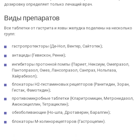
дозировку определяет только лечащий врач.
Виды препаратов
Все таблетки от гастрита и язвы желудка поделены на несколько
групп:
гастропротекторы (Де-Нол, Вентер, Сайтотек);
антациды (Гевискон, Ренни);
ингибиторы протонной помпы (Париет, Нексиум, Омепразол,
Пантопразол, Омез, Лансопразол, Санпраз, Нольпаза,
Хайрабезол);
блокаторы H2-гистаминовых рецепторов (Ранитидин, Зоран,
Гистак, Фамотидин);
противомикробные таблетки (Кларитромицин, Метронидазол,
Амоксициллин, Тетрациклин);
обезболивающие (Но-шпа, Дротаверин, Баралгин);
блокаторы М-холинорецепторов (Гастроцепин).