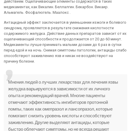
действием. Ощелачивающие элементы содержатся в таких
медикаментах, как Викалин. Беллалгин. Бекарбон. Викаир.
Альмагель. Фосфалюгель. Маалокс .
Антацидный эффект заключается в уменьшении изжоги и болевого
синдрома, проявляется в результате снижения кислотности
содержимого желудка. Действие данных препаратов зависит от их
ощелачивающей способности и продолжается от 20 до 60 минут.
Медикаменты лучше принимать малыми дозами до 6 раз в сутки
перед едой и на ночь. Снимая симптомы патологии, антациды слабо
способствуют заживлению язв и никак не воздействуют на
причину болезни.
Мнения людей о лучших лекарствах для лечения язвы
желудка варьируются в зависимости от их личного
опыта и рекомендаций врачей. Многие пациенты
отмечают эффективность ингибиторов протонной
помпы, таких как омепразол и лансопразол, которые
помогают снизить уровень кислоты и способствуют
заживлению. Другие выделяют антациды, которые
быстро облегчают симптомы, но не всегда решают