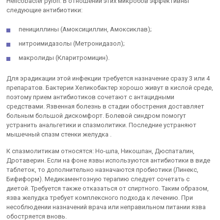
Helicobacter pylori. В отношении этих микробов эффективны
следующие антибиотики:
пенициллины (Амоксициллин, Амоксиклав);
нитроимидазолы (Метронидазол);
макролиды (Кларитромицин).
Для эрадикации этой инфекции требуется назначение сразу 3 или 4
препаратов. Бактерии Хеликобактер хорошо живут в кислой среде,
поэтому прием антибиотиков сочетают с антацидными
средствами. Язвенная болезнь в стадии обострения доставляет
больным большой дискомфорт. Болевой синдром помогут
устранить анальгетики и спазмолитики. Последние устраняют
мышечный спазм стенки желудка .
К спазмолитикам относятся: Но-шпа, Никошпан, Дюспаталин,
Дротаверин. Если на фоне язвы используются антибиотики в виде
таблеток, то дополнительно назначаются пробиотики (Линекс,
Бифиформ). Медикаментозную терапию следует сочетать с
диетой. Требуется также отказаться от спиртного. Таким образом,
язва желудка требует комплексного подхода к лечению. При
несоблюдении назначений врача или неправильном питании язва
обостряется вновь.