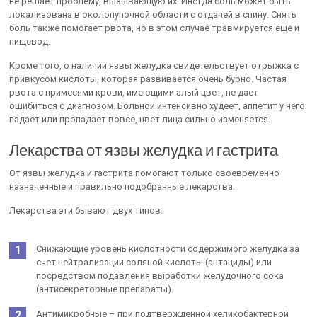
не решает проблему, вызывающую их. Иногда боль может быть
локализована в околопупочной области с отдачей в спину. Снять
боль также помогает рвота, но в этом случае травмируется еще и
пищевод.
Кроме того, о наличии язвы желудка свидетельствует отрыжка с
привкусом кислоты, которая развивается очень бурно. Частая
рвота с примесями крови, имеющими алый цвет, не дает
ошибиться с диагнозом. Больной интенсивно худеет, аппетит у него
падает или пропадает вовсе, цвет лица сильно изменяется.
Лекарства от язвы желудка и гастрита
От язвы желудка и гастрита помогают только своевременно
назначенные и правильно подобранные лекарства.
Лекарства эти бывают двух типов:
Снижающие уровень кислотности содержимого желудка за
счет нейтрализации соляной кислоты (антациды) или
посредством подавления выработки желудочного сока
(антисекреторные препараты).
Антимикробные – при подтвержденной хеликобактерной