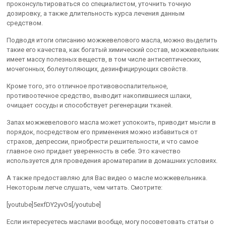
проконсультироваться со специалистом, уточнить точную
дозировку, а также длительность курса лечения данным
средством.
Подводя итоги описанию можжевелового масла, можно выделить
такие его качества, как богатый химический состав, можжевельник
имеет массу полезных веществ, в том числе антисептических,
мочегонных, болеутоляющих, дезинфицирующих свойств.
Кроме того, это отличное противовоспалительное,
противоотечное средство, выводит накопившиеся шлаки,
очищает сосуды и способствует регенерации тканей.
Запах можжевелового масла может успокоить, приводит мысли в
порядок, посредством его применения можно избавиться от
страхов, депрессии, приобрести решительности, и что самое
главное оно придает уверенность в себе. Это качество
используется для проведения ароматерапии в домашних условиях.
А также предоставляю для Вас видео о масле можжевельника.
Некоторым легче слушать, чем читать. Смотрите:
[youtube]5exfDY2yvOs[/youtube]
Если интересуетесь маслами вообще, могу посоветовать статьи о