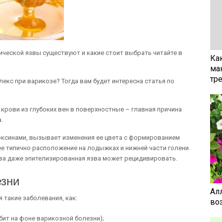
ческой язвы существуют и какие стоит выбрать читайте в
Ка
ма
тр
лекс при варикозе? Тогда вам будет интересна статья по
рови из глубоких вен в поверхностные – главная причина
.
оксинами, вызывает изменения ее цвета с формированием
лее типично расположение на лодыжках и нижней части голени.
ва даже эпителизированная язва может рецидивировать.
езни
Ал
 такие заболевания, как:
воз
ит на фоне варикозной болезни);