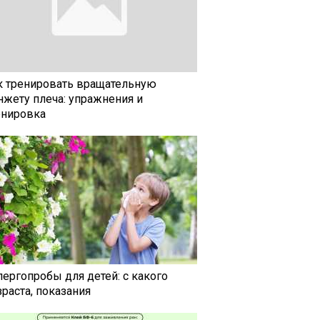
к тренировать вращательную
нжету плеча: упражнения и
енировка
лергопробы для детей: с какого
раста, показания