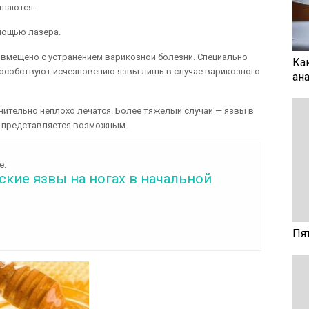
ушаются.
мощью лазера.
вмещено с устранением варикозной болезни. Специально
Ка
пособствуют исчезновению язвы лишь в случае варикозного
ан
ительно неплохо лечатся. Более тяжелый случай — язвы в
о представляется возможным.
е:
кие язвы на ногах в начальной
Пя