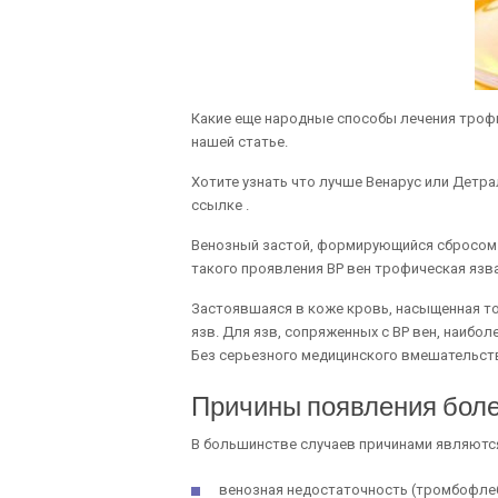
Какие еще народные способы лечения трофи
нашей статье.
Хотите узнать что лучше Венарус или Детра
ссылке .
Венозный застой, формирующийся сбросом к
такого проявления ВР вен трофическая язва
Застоявшаяся в коже кровь, насыщенная т
язв. Для язв, сопряженных с ВР вен, наибо
Без серьезного медицинского вмешательст
Причины появления бол
В большинстве случаев причинами являются
венозная недостаточность (тромбофлеб