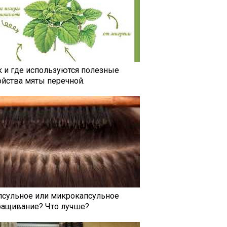
к и где используются полезные
ойства мяты перечной.
псульное или микрокапсульное
ращивание? Что лучше?