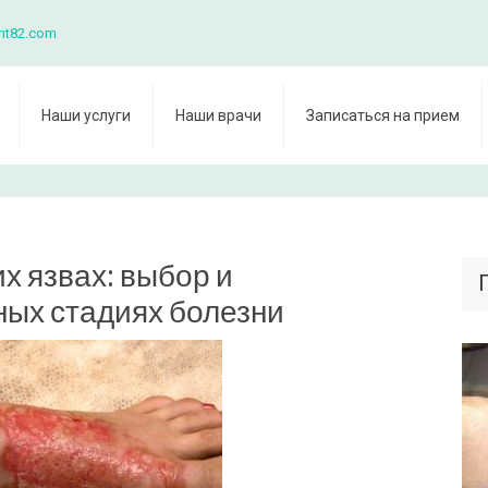
nt82.com
Наши услуги
Наши врачи
Записаться на прием
х язвах: выбор и
ных стадиях болезни