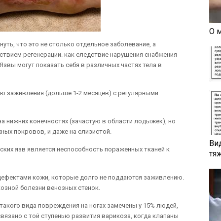
О 
уть, что это не столько отдельное заболевание, а
ствием регенерации. как следствие нарушения снабжения
Язвы могут показать себя в различных частях тела в
ю заживления (дольше 1-2 месяцев) с регулярными
а нижних конечностях (зачастую в области лодыжек), но
жных покровов, и даже на слизистой.
Ви
ких язв является неспособность пораженных тканей к
тя
дефектами кожи, которые долго не поддаются заживлению.
козной болезни венозных стенок.
такого вида повреждения на ногах замечены у 15% людей,
связано с той ступенью развития варикоза, когда клапаны