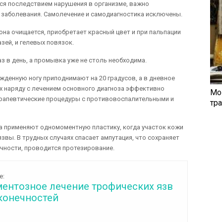
ся последствием нарушения в организме, важно
 заболевания. Самолечение и самодиагностика исключены.
 она очищается, приобретает красный цвет и при пальпации
зей, и гелевых повязок.
 в день, а промывка уже не столь необходима.
жденную ногу приподнимают на 20 градусов, а в дневное
х наряду с лечением основного диагноза эффективно
Мо
ерапевтические процедуры с противовоспалительными и
тр
а применяют одномоментную пластику, когда участок кожи
вы. В трудных случаях спасает ампутация, что сохраняет
чности, проводится протезирование.
е:
ентозное лечение трофических язв
конечностей