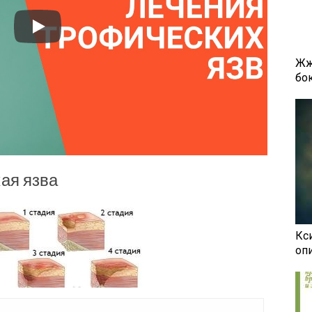
Жж
бок
ая язва
Кси
оп