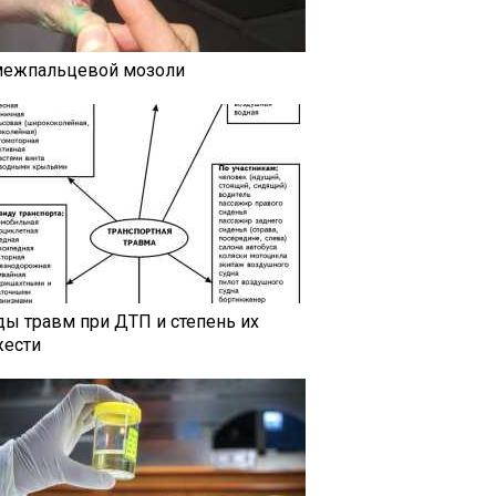
межпальцевой мозоли
ды травм при ДТП и степень их
жести