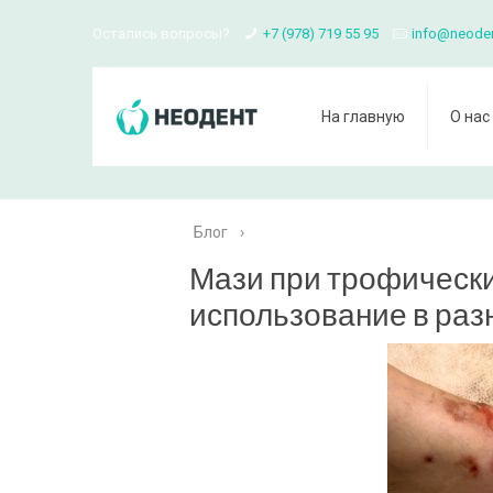
Остались вопросы?
+7 (978) 719 55 95
info@neode
На главную
О нас
Блог
›
Мази при трофически
использование в раз