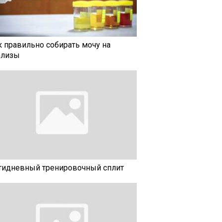
к правильно собирать мочу на
ализы
тидневный тренировочный сплит