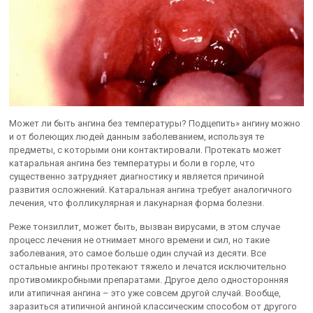
Может ли быть ангина без температуры? Подцепить» ангину можно
и от болеющих людей данным заболеванием, используя те
предметы, с которыми они контактировали. Протекать может
катаральная ангина без температуры и боли в горле, что
существенно затрудняет диагностику и является причиной
развития осложнений. Катаральная ангина требует аналогичного
лечения, что фолликулярная и лакунарная форма болезни.
Реже тонзиллит, может быть, вызван вирусами, в этом случае
процесс лечения не отнимает много времени и сил, но такие
заболевания, это самое больше один случай из десяти. Все
остальные ангины протекают тяжело и лечатся исключительно
противомикробными препаратами. Другое дело односторонняя
или атипичная ангина – это уже совсем другой случай. Вообще,
заразиться атипичной ангиной классическим способом от другого