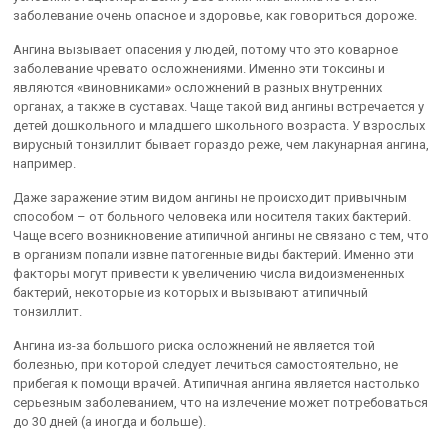
заболевание очень опасное и здоровье, как говориться дороже.
Ангина вызывает опасения у людей, потому что это коварное
заболевание чревато осложнениями. Именно эти токсины и
являются «виновниками» осложнений в разных внутренних
органах, а также в суставах. Чаще такой вид ангины встречается у
детей дошкольного и младшего школьного возраста. У взрослых
вирусный тонзиллит бывает гораздо реже, чем лакунарная ангина,
например.
Даже заражение этим видом ангины не происходит привычным
способом – от больного человека или носителя таких бактерий.
Чаще всего возникновение атипичной ангины не связано с тем, что
в организм попали извне патогенные виды бактерий. Именно эти
факторы могут привести к увеличению числа видоизмененных
бактерий, некоторые из которых и вызывают атипичный
тонзиллит.
Ангина из-за большого риска осложнений не является той
болезнью, при которой следует лечиться самостоятельно, не
прибегая к помощи врачей. Атипичная ангина является настолько
серьезным заболеванием, что на излечение может потребоваться
до 30 дней (а иногда и больше).