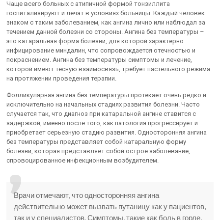
Чаще всего больных с атипичной формой тонзиллита
госпитализируют и лечат в условиях больницы. Каждый человек
знаком с таким заболеванием, как ангина лично или наблюдал за
течением данной болезни со стороны. Ангина без температуры –
это катаральная форма болезни, для которой характерно
инфицирование миндалин, что сопровождается отечностью и
покраснением. Ангина без температуры симптомы и лечение,
которой имеют тесную взаимосвязь, требует пастельного режима
на протяжении проведения терапии.
Фолликулярная ангина без температуры протекает очень редко и
исключительно на начальных стадиях развития болезни. Часто
случается так, что диагноз при катаральной ангине ставится с
задержкой, именно после того, как патология прогрессирует и
приобретает серьезную стадию развития. Односторонняя ангина
без температуры представляет собой катаральную форму
болезни, которая представляет собой острое заболевание,
спровоцированное инфекционным возбудителем.
Врачи отмечают, что односторонняя ангина
действительно может вызвать путаницу как у пациентов,
так и у специалистов. Симптомы, такие как боль в горле,