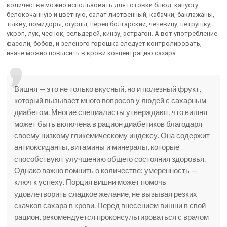
количестве можно использовать для готовки блюд: капусту
белокочанную и цветную, салат лиственный, кабачки, баклажаны,
тыкву, помидоры, огурцы, перец болгарский, чечевицу, петрушку,
укроп, лук, чеснок, сельдерей, кинзу, эстрагон. А вот употребление
фасоли, бобов, и зеленого горошка следует контролировать,
иначе можно повысить в крови концентрацию сахара.
Вишня — это не только вкусный, но и полезный фрукт,
который вызывает много вопросов у людей с сахарным
диабетом. Многие специалисты утверждают, что вишня
может быть включена в рацион диабетиков благодаря
своему низкому гликемическому индексу. Она содержит
антиоксиданты, витамины и минералы, которые
способствуют улучшению общего состояния здоровья.
Однако важно помнить о количестве: умеренность —
ключ к успеху. Порция вишни может помочь
удовлетворить сладкое желание, не вызывая резких
скачков сахара в крови. Перед внесением вишни в свой
рацион, рекомендуется проконсультироваться с врачом