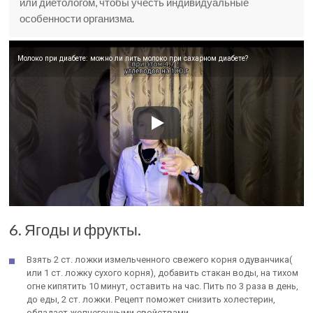
или диетологом, чтобы учесть индивидуальные
особенности организма.
Молоко при диабете: можно ли пить молоко при сахарном диабете?
6. Ягоды и фрукты.
Взять 2 ст. ложки измельченного свежего корня одуванчика(
или 1 ст. ложку сухого корня), добавить стакан воды, на тихом
огне кипятить 10 минут, оставить на час. Пить по 3 раза в день,
до еды, 2 ст. ложки. Рецепт поможет снизить холестерин,
обладает желчегонными свойствами.