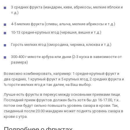
3 средних фрукта (мандарин, киви, абрикосы, мелкие яблоки и
т.д.)
4-5 мелких фрукта (сливы, алыча, мелкие абрикосы и т.д.)
10-13 средне-крупных ягод (черешня, вишня и т.д.)
Горсть мелких ягод (смородина, черника, клюква и т.д.)
300-400 г мякоти арбуза или дыни (2-3 куска в зависимости от
размера)
Возможно комбинировать, например: 1 средне-крупный фрукт и
два средних, 1 крупный фрукт и 5 крупных ягод, 2 средних фрукта и
½ горсти мелких ягод и так далее, на Ваш выбор.
Лучше есть фрукты в перекус между основными приемами пищи.
Последний прием фруктов должен быть хотя бы до 16-17.00, т.к.
потом они будут сильно повышать уровень сахара в крови. Так,
съеденный после 20.00 мандарин может поднять уровень сахара в
крови с утра.
Подробнее о фруктах