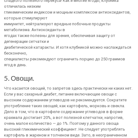
сладкого полезного перекуса! Как и многие ягоды, клубника
отличилась низким
гликемическим индексом и мощным комплексом антиоксидантов,
которые стимулируют
иммунитет, нейтрализуют вредные побочные продукты
метаболизма. Антиоксиданты в
ягодах также полезны для зрения, обеспечивая защиту от
дегенерации сетчатки и
диабетической катаракты. И хотя клубникой можно наслаждаться
бесконечно,
специалисты рекомендуют ограничить порцию до 250 граммов
ягод в день.
5. Овощи.
Что касается овощей, то запретов здесь практически ни каких нет.
Если у вас сахарный диабет, питание включающее овощи с
высоким содержанием углеводов не рекомендуется. Сократите
употребление таких овощей, как картофель, морковь и свекла.
Дело в том, что в картофеле содержание углеводов в форме
крахмала достигает 20%, а вот полезной клетчатки, напротив,
очень малое количество — до 1%. Поэтому у данного овоща
высокий гликемический коэффициент. Не следует употреблять
картофель в жареном и толченом виде. Зато, в неограниченном