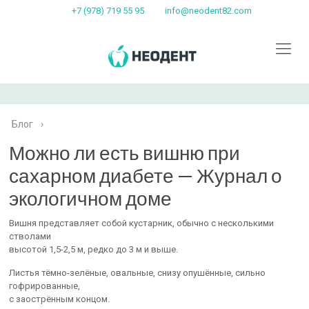
+7 (978) 719 55 95
info@neodent82.com
Блог
›
Можно ли есть вишню при
сахарном диабете — Журнал о
экологичном доме
Вишня представляет собой кустарник, обычно с несколькими
стволами
высотой 1,5-2,5 м, редко до 3 м и выше.
Листья тёмно-зелёные, овальные, снизу опушённые, сильно
гофрированные,
с заострённым концом.