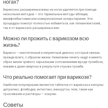
ногах?
Варикозно расширенные вены на ногах удаляется при помощи
нескольких методов — это термальные методы абляции,
минифлебэктомия или компрессионная склеротерапия. Эти
процедуры помогут полностью избавиться, как телеангиэктазий,
так и от варикозно расширенных вен.
Можно ли прожить с варикозом всю
жизнь?
Варикоз — неэстетичный и неприятный диагноз, который связан,
прежде всего, с образом жизни. Нежелание лечить недуг и менять
образ жизни чревато серьезными осложнениями вроде тромбоза,
язвами и даже смертью в результате отрыва тромба.
Что реально помогает при варикозе?
Наиболее популярными являются таблетки от варикоза и капсулы:
детралекс, флебодиа, антистакс, венорутон, гели, такие как
троксевазин и растворы — эскузан.
Советы