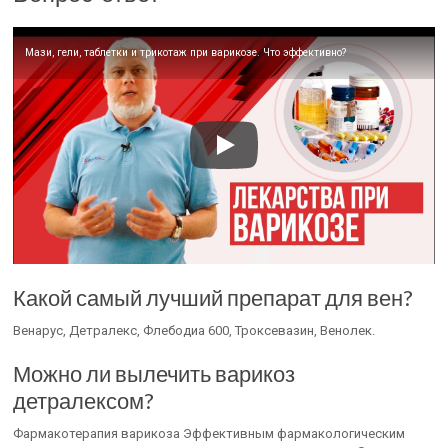
Мази, гели, таблетки и трикотаж при варикозе. Что эффективно?
Какой самый лучший препарат для вен?
Венарус, Детралекс, Флебодиа 600, Троксевазин, Венолек.
Можно ли вылечить варикоз
детралексом?
Фармакотерапия варикоза Эффективным фармакологическим