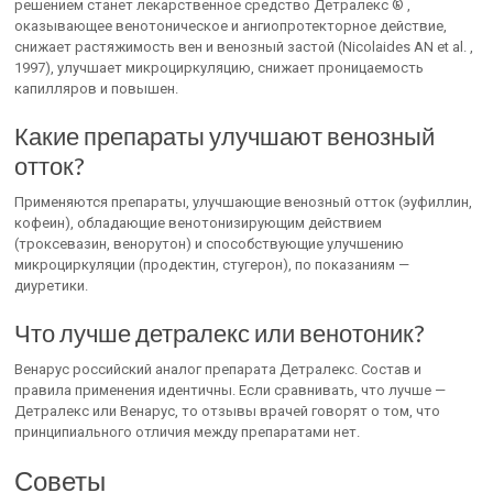
решением станет лекарственное средство Детралекс ® ,
оказывающее венотоническое и ангиопротекторное действие,
снижает растяжимость вен и венозный застой (Nicolaides AN et al. ,
1997), улучшает микроциркуляцию, снижает проницаемость
капилляров и повышен.
Какие препараты улучшают венозный
отток?
Применяются препараты, улучшающие венозный отток (эуфиллин,
кофеин), обладающие венотонизирующим действием
(троксевазин, венорутон) и способствующие улучшению
микроциркуляции (продектин, стугерон), по показаниям —
диуретики.
Что лучше детралекс или венотоник?
Венарус российский аналог препарата Детралекс. Состав и
правила применения идентичны. Если сравнивать, что лучше —
Детралекс или Венарус, то отзывы врачей говорят о том, что
принципиального отличия между препаратами нет.
Советы