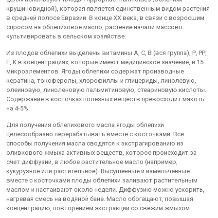
крушиновидной), которая является единственным видом растения
в средней полосе Евразии. В конце ХХ века, в связи с возросшим
спросом на облепиховое масло, растение начали массово
культивировать в сельском хозяйстве.
Из плодов облепихи выделены витамины А, С, В (вся группа), Р, РР,
Е, К в концентрациях, которые имеют медицинское значение, и 15
микроэлементов. Ягоды облепихи содержат производные
кератина, токоферолы, хлорофиллы и глицериды, линолевую,
олеиновую, линоленовую пальмитиновую, стеариновую кислоты.
Содержание в косточках полезных веществ превосходит мякоть
на 4-5%.
Для получения облепихового масла ягоды облепихи
целесообразно перерабатывать вместе с косточками. Все
способы получения масла сводятся к экстрагированию из
оливкового жмыха активных веществ, которое происходит за
счет диффузии, в любое растительное масло (например,
кукурузное или растительное). Высушенные и измельченные
вместе с косточками плоды облепихи заливают растительным
маслом и настаивают около недели. Диффузию можно ускорить,
нагревая смесь на водяной бане. Масло обогащают, повышая
концентрацию, повторением экстракции со свежим жмыхом.