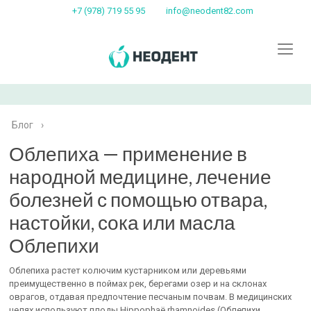
+7 (978) 719 55 95
info@neodent82.com
Блог
›
Облепиха — применение в
народной медицине, лечение
болезней с помощью отвара,
настойки, сока или масла
Облепихи
Облепиха растет колючим кустарником или деревьями
преимущественно в поймах рек, берегами озер и на склонах
оврагов, отдавая предпочтение песчаным почвам. В медицинских
целях используют плоды Hippophaë rhamnoides (Облепихи