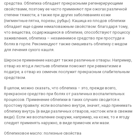
средства. Облепиха обладает прекрасными регенерирующими
свойствами, поэтому ее часто применяют при ожогах различной
степени тяжести, а также при других заболеваниях кожи
(пигментные пятна, порезы, рубцы). Кашица из плодов облепихи
обладает еще одним немаловажным свойством: благодаря тому,
что вещества, содержащиеся в облепихе, способствуют процессу
заживления, облепиха – незаменимое средство при простуде и
болях в горле. Рекомендуют также смешивать облепиху с медом
для лечения сухого кашля.
Широкое применение находят также различные отвары. Например,
отвар из ягод и листьев облепихи поможет при ревматизме и
подагре, а отвар из семечек послужит прекрасным слабительным
средством.
В целом, можно сказать, что облепиха – это, прежде всего,
прекрасное средство при болях от различных воспалительных
процессов. Применение облепихи в таких случаях сводится к
простому правилу: если воспалено внутри, значит, надо принимать
облепиху внутрь (в виде различных отваров, настоек или в свежем
виде). Если же воспаление снаружи, например, на коже, то и ягоду
следует применять наружно, в виде примочек или мази.
Облепиховое масло: полезные свойства