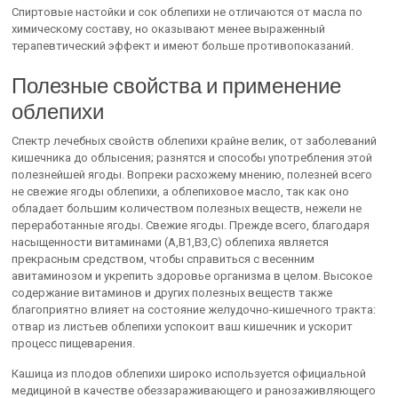
Спиртовые настойки и сок облепихи не отличаются от масла по
химическому составу, но оказывают менее выраженный
терапевтический эффект и имеют больше противопоказаний.
Полезные свойства и применение
облепихи
Спектр лечебных свойств облепихи крайне велик, от заболеваний
кишечника до облысения; разнятся и способы употребления этой
полезнейшей ягоды. Вопреки расхожему мнению, полезней всего
не свежие ягоды облепихи, а облепиховое масло, так как оно
обладает большим количеством полезных веществ, нежели не
переработанные ягоды. Свежие ягоды. Прежде всего, благодаря
насыщенности витаминами (А,В1,В3,С) облепиха является
прекрасным средством, чтобы справиться с весенним
авитаминозом и укрепить здоровье организма в целом. Высокое
содержание витаминов и других полезных веществ также
благоприятно влияет на состояние желудочно-кишечного тракта:
отвар из листьев облепихи успокоит ваш кишечник и ускорит
процесс пищеварения.
Кашица из плодов облепихи широко используется официальной
медициной в качестве обеззараживающего и ранозаживляющего