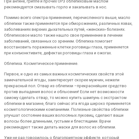
При ангине, гриппе и прочих ОРЗ облепиховым маслом
рекомендуется смазывать горло и закапывать в нос.
Помимо всего спектра применения, перечисленного выше, масло
облепихи также применяется при обморожениях, различных язвах,
заболеваниях верхних дыхательных путей, «женских» болезнях.
Облепиховое масло также нашло свое применение в лечении
заболеваний, связанных со зрением. Облепиха помогает
восстановить пораженные клетки роговицы глаза, применяется
при конъюнктивите, дефектах роговицы глаза и ожогах.
Облепиха. Косметическое применение.
Первое, и одно из самых важных косметических свойств этой
замечательной ягоды, заинтересует скорее мужчин, нежели
прекрасный пол. Отвар из облепихи –прекраснейшее средство
против выпадения волос и облысения! Если нет возможности
самому сделать отвар, то можно купить шампунь с экстрактом
облепихи в магазине, благо сейчас эта ягода широко применяется
косметологическими компаниями. Полезные свойства облепихи
улучшат состояние ваших волосяных луковиц, сделают ваши
волосы более длинными, густыми и блестящими. Врачи
рекомендуют также делать маски для волос из облепихи.
Уже не раз говорилось о благоприятном эффекте, который