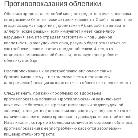
Противопоказания облепихи
Облепиха представляет собой мощное средство с очень высоким
содержанием биологически активных веществ. Особенно много ее
ягоды содержат каротина (провитамин А), способный вызвать
аллергические реакции, если иммунитет имеет какие-либо
нарушения. Тем, кто страдает гастритами и повышенной
кислотностью желудочного сока, разумно будет отказаться от
употребления сока и свежих плодов облепихи. А тем, кто
подвержен мочекаменной болезни, не следует употреблять
облепиху вообще.
Противопоказания к ее употреблению включают также
бронхиальную астму – в этом случае есть вероятность
аллергической реакции на каротин – а в облепихе его очень много.
Следует знать, при каких проблемах со здоровьем
противопоказана облепиха. Противопоказания ее включают
печеночные болезни, панкреатит (воспалении поджелудочной
железы), холецистит (воспалении желчного пузыря); кроме того –
наличие воспалительных процессов в двенадцатиперстной кишке.
Из-за кислот, которые в большом количестве содержит облепиха,
противопоказания к ее употреблению касаются заболеваний
пищеварительного тракта.