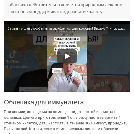
облепиха действительно является природным лекарем,
способным поддерживать здоровье и красоту.
Самый лучший способ пить масло облепихи для здоровья! Видео с Тик ток доктора Скачко.
Облепиха для иммунитета
При анемии, истощении на помощь придет настой из листьев
облепихи. Для его приготовления 1 ст. ложку листьев залить 1
стаканом кипятка, дать настоять в течение 30-40 минут, процедить.
Пить как чай. Кстати, если к измельченным листьям облепихи