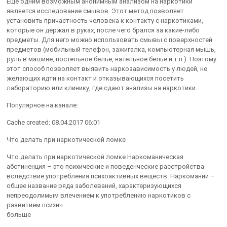
Еще одним возможным анонимным анализом на наркотики
является исследование смывов. Этот метод позволяет
установить причастность человека к контакту с наркотиками,
которые он держал в руках, после чего брался за какие-либо
предметы. Для него можно использовать смывы с поверхностей
предметов (мобильный телефон, зажигалка, компьютерная мышь,
руль в машине, постельное белье, нательное белье и т.п.). Поэтому
этот способ позволяет выявить наркозависимость у людей, не
желающих идти на контакт и отказывающихся посетить
лабораторию или клинику, где сдают анализы на наркотики.
Популярное на канале:
Cache created: 08.04.2017 06:01
Что делать при наркотической ломке
Что делать при наркотической ломке Наркоманическая
абстиненция – это психические и поведенческие расстройства
вследствие употребления психоактивных веществ. Наркомании –
общее название ряда заболеваний, характеризующихся
непреодолимым влечением к употреблению наркотиков с
развитием психич.
больше