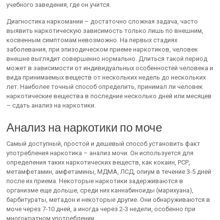
учебного заведения, где он учится.
Диагностика наркомании – достаточно сложная задача, часто
выявить наркотическую зависимость только лишь по внешним,
косвенным симптомам невозможно. На первых стадиях
заболевания, при эпизодическом приеме наркотиков, человек
внешне выглядит совершенно нормально. Длиться такой период
может в зависимости от индивидуальных особенностей человека и
вида принимаемых веществ от нескольких недель до нескольких
лет. Наиболее точный способ определить, принимал ли человек
наркотические вещества в последние несколько дней или месяцев
– сдать анализ на наркотики.
Анализ на наркотики по моче
Самый доступный, простой и дешевый способ установить факт
употребления наркотика – анализ мочи. Он используется для
определения таких наркотических веществ, как кокаин, РСР,
метамфетамин, амфетамины, МДМА, ЛСД, опиум в течение 3-5 дней
после их приема. Некоторые наркотики задерживаются в
организме еще дольше, среди них каннабиноиды (марихуана),
барбитураты, метадон и некоторые другие. Они обнаруживаются в
моче через 7-10 дней, а иногда через 2-3 недели, особенно при
многократном употреблении.