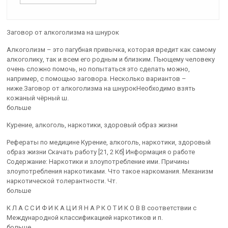
Заговор от алкоголизма на шнурок
Алкоголизм – это пагубная привычка, которая вредит как самому
алкоголику, так и всем его родным и близким. Пьющему человеку
очень сложно помочь, но попытаться это сделать можно,
например, с помощью заговора. Несколько вариантов –
ниже.Заговор от алкоголизма на шнурокНеобходимо взять
кожаный чёрный ш.
больше
Курение, алкоголь, наркотики, здоровый образ жизни
Рефераты по медицине Курение, алкоголь, наркотики, здоровый
образ жизни Скачать работу [21, 2 Кб] Информация о работе
Содержание: Наркотики и злоупотребление ими. Причины
злоупотребления наркотиками. Что такое наркомания. Механизм
наркотической толерантности. Чт.
больше
К Л А С С И Ф И К А Ц И Я Н А Р К О Т И К О В В соответствии с
Международной классификацией наркотиков и п.
больше