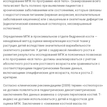
исследование МПК по программе «всё тело». Сканирование всего
тела может быть полезно при выявлении пациентов с
хроническими заболеваниями или состояниями, которые связаны
с недостаточным питанием (нервная анорексия, воспалительные
заболевания кишечника) или с мышечным и скелетным дефицитом
(идиопатический ювенильный остеопороз, несовершенный
остеогенез).
Определение МПК в проксимальном отделе бедренной кости —
ненадёжный метод оценки минерализации костной ткани у
растущих детей вследствие значительной вариабельности
скелетного развития. У детей с задержкой линейного роста и
развития результаты исследований МПК в поясничных позвонках
и по программе «всё тело» должны анализироваться с учётом
абсолютного роста или ростового возраста или сравниваться с
соответствующими педиатрическими базами данных,
включающими специфические для возраста, пола и роста Z-
критерии.
Согласно клиническим рекомендациям (2009) термин «остеопороз»
не должен появляться в педиатрических денситометрических
заключениях без данных анамнеза о случаях переломов костей. Т-
индекс не должен использоваться у детей и подростков для
оценки МПК. Заключение о «снижении костной массы по