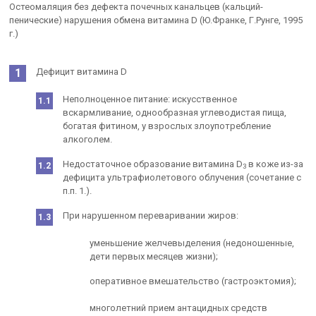
Остеомаляция без дефекта почечных канальцев (кальций-
пенические) нарушения обмена витамина D (Ю.Франке, Г.Рунге, 1995
г.)
Дефицит витамина D
Неполноценное питание: искусственное
вскармливание, однообразная углеводистая пища,
богатая фитином, у взрослых злоупотребление
алкоголем.
Недостаточное образование витамина D
в коже из-за
3
дефицита ультрафиолетового облучения (сочетание с
п.п. 1.).
При нарушенном переваривании жиров:
уменьшение желчевыделения (недоношенные,
дети первых месяцев жизни);
оперативное вмешательство (гастроэктомия);
многолетний прием антацидных средств