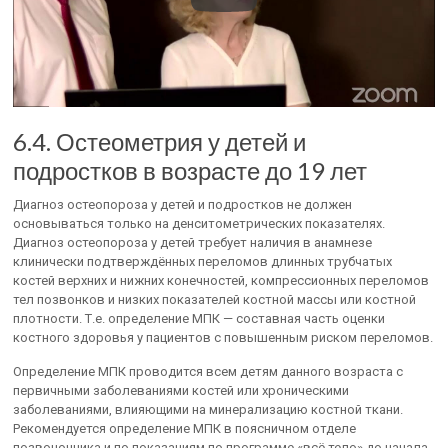
6.4. Остеометрия у детей и
подростков в возрасте до 19 лет
Диагноз остеопороза у детей и подростков не должен
основываться только на денситометрических показателях.
Диагноз остеопороза у детей требует наличия в анамнезе
клинически подтверждённых переломов длинных трубчатых
костей верхних и нижних конечностей, компрессионных переломов
тел позвонков и низких показателей костной массы или костной
плотности. Т.е. определение МПК — составная часть оценки
костного здоровья у пациентов с повышенным риском переломов.
Определение МПК проводится всем детям данного возраста с
первичными заболеваниями костей или хроническими
заболеваниями, влияющими на минерализацию костной ткани.
Рекомендуется определение МПК в поясничном отделе
позвоночника и по показаниям по программе «всё тело» до начала