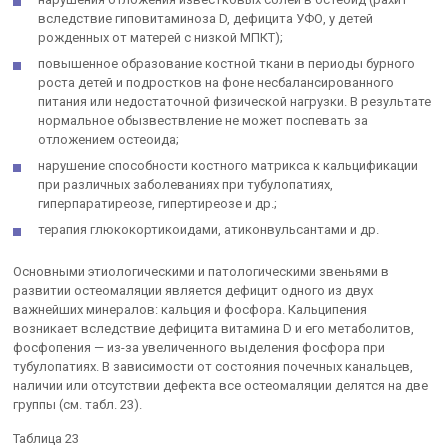
вследствие гиповитаминоза D, дефицита УФО, у детей
рожденных от матерей с низкой МПКТ);
повышенное образование костной ткани в периоды бурного
роста детей и подростков на фоне несбалансированного
питания или недостаточной физической нагрузки. В результате
нормальное обызвествление не может поспевать за
отложением остеоида;
нарушение способности костного матрикса к кальцификации
при различных заболеваниях при тубулопатиях,
гиперпаратиреозе, гипертиреозе и др.;
терапия глюкокортикоидами, атиконвульсантами и др.
Основными этиологическими и патологическими звеньями в
развитии остеомаляции является дефицит одного из двух
важнейших минералов: кальция и фосфора. Кальципения
возникает вследствие дефицита витамина D и его метаболитов,
фосфопения — из-за увеличенного выделения фосфора при
тубулопатиях. В зависимости от состояния почечных канальцев,
наличии или отсутствии дефекта все остеомаляции делятся на две
группы (см. табл. 23).
Таблица 23