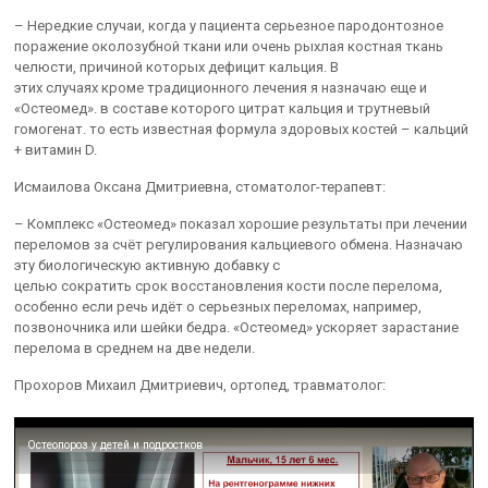
– Нередкие случаи, когда у пациента серьезное пародонтозное
поражение околозубной ткани или очень рыхлая костная ткань
челюсти, причиной которых дефицит кальция. В
этих случаях кроме традиционного лечения я назначаю еще и
«Остеомед». в составе которого цитрат кальция и трутневый
гомогенат. то есть известная формула здоровых костей – кальций
+ витамин D.
Исмаилова Оксана Дмитриевна, стоматолог-терапевт:
– Комплекс «Остеомед» показал хорошие результаты при лечении
переломов за счёт регулирования кальциевого обмена. Назначаю
эту биологическую активную добавку с
целью сократить срок восстановления кости после перелома,
особенно если речь идёт о серьезных переломах, например,
позвоночника или шейки бедра. «Остеомед» ускоряет зарастание
перелома в среднем на две недели.
Прохоров Михаил Дмитриевич, ортопед, травматолог:
Остеопороз у детей и подростков