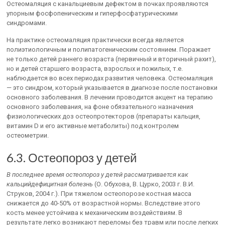
Остеомаляция с канальциевым дефектом в почках проявляются
упорным фосфопеническим и гиперфосфатурическими
синдромами.
На практике остеомаляция практически всегда является
полиэтиологичным и полипатогеническим состоянием. Поражает
не только детей раннего возраста (первичный и вторичный рахит),
но и детей старшего возраста, взрослых и пожилых, т.е.
наблюдается во всех периодах развития человека. Остеомаляция
— это синдром, который указывается в диагнозе после постановки
основного заболевания. В лечении проводится акцент на терапию
основного заболевания, на фоне обязательного назначения
физиологических доз остеопротекторов (препараты кальция,
витамин D и его активные метаболиты) под контролем
остеометрии.
6.3. Остеопороз у детей
В последнее время остеопороз у детей рассматривается как
кальцийдефицитная болезнь
(О. Обухова, В. Цурко, 2003 г. В.И.
Струков, 2004 г.). При тяжелом остеопорозе костная масса
снижается до 40-50% от возрастной нормы. Вследствие этого
кость менее устойчива к механическим воздействиям. В
результате легко возникают переломы без травм или после легких