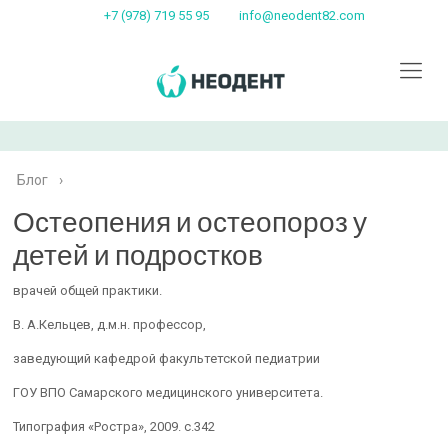
+7 (978) 719 55 95
info@neodent82.com
Блог
›
Остеопения и остеопороз у
детей и подростков
врачей общей практики.
В. А.Кельцев, д.м.н. профессор,
заведующий кафедрой факультетской педиатрии
ГОУ ВПО Самарского медицинского университета.
Типография «Ростра», 2009. с.342