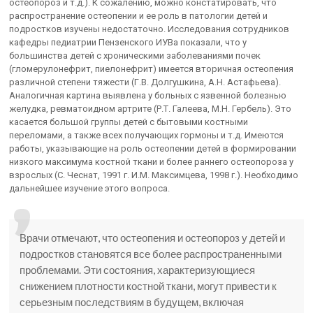
остеопороз и т.д.). К сожалению, можно констатировать, что
распространение остеопении и ее роль в патологии детей и
подростков изучены недостаточно. Исследования сотрудников
кафедры педиатрии Пензенского ИУВа показали, что у
большинства детей с хроническими заболеваниями почек
(гломерулонефрит, пиелонефрит) имеется вторичная остеопения
различной степени тяжести (Г.В. Долгушкина, А.Н. Астафьева).
Аналогичная картина выявлена у больных с язвенной болезнью
желудка, ревматоидном артрите (Р.Т. Галеева, М.Н. Гербель). Это
касается большой группы детей с бытовыми костными
переломами, а также всех получающих гормоны и т.д. Имеются
работы, указывающие на роль остеопении детей в формировании
низкого максимума костной ткани и более раннего остеопороза у
взрослых (С. Чеснат, 1991 г. И.М. Максимцева, 1998 г.). Необходимо
дальнейшее изучение этого вопроса.
Врачи отмечают, что остеопения и остеопороз у детей и
подростков становятся все более распространенными
проблемами. Эти состояния, характеризующиеся
снижением плотности костной ткани, могут привести к
серьезным последствиям в будущем, включая