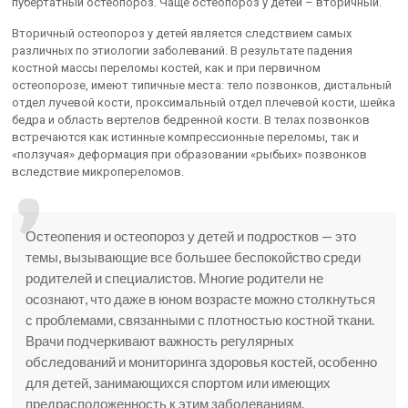
пубертатный остеопороз. Чаще остеопороз у детей – вторичный.
Вторичный остеопороз у детей является следствием самых
различных по этиологии заболеваний. В результате падения
костной массы переломы костей, как и при первичном
остеопорозе, имеют типичные места: тело позвонков, дистальный
отдел лучевой кости, проксимальный отдел плечевой кости, шейка
бедра и область вертелов бедренной кости. В телах позвонков
встречаются как истинные компрессионные переломы, так и
«ползучая» деформация при образовании «рыбьих» позвонков
вследствие микропереломов.
Остеопения и остеопороз у детей и подростков — это
темы, вызывающие все большее беспокойство среди
родителей и специалистов. Многие родители не
осознают, что даже в юном возрасте можно столкнуться
с проблемами, связанными с плотностью костной ткани.
Врачи подчеркивают важность регулярных
обследований и мониторинга здоровья костей, особенно
для детей, занимающихся спортом или имеющих
предрасположенность к этим заболеваниям.