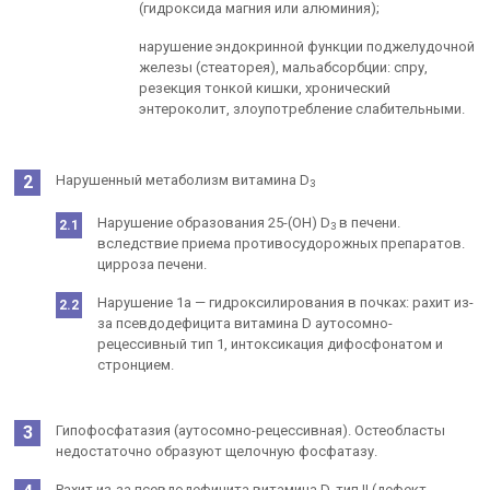
(гидроксида магния или алюминия);
нарушение эндокринной функции поджелудочной
железы (стеаторея), мальабсорбции: спру,
резекция тонкой кишки, хронический
энтероколит, злоупотребление слабительными.
Нарушенный метаболизм витамина D
3
Нарушение образования 25-(ОН) D
в печени.
3
вследствие приема противосудорожных препаратов.
цирроза печени.
Нарушение 1а — гидроксилирования в почках: рахит из-
за псевдодефицита витамина D аутосомно-
рецессивный тип 1, интоксикация дифосфонатом и
стронцием.
Гипофосфатазия (аутосомно-рецессивная). Остеобласты
недостаточно образуют щелочную фосфатазу.
Рахит из-за псевдодефицита витамина D, тип II (дефект