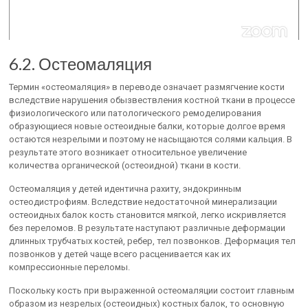
6.2. Остеомаляция
Термин «остеомаляция» в переводе означает размягчение кости
вследствие нарушения обызвествления костной ткани в процессе
физиологического или патологического ремоделирования
образующиеся новые остеоидные балки, которые долгое время
остаются незрелыми и поэтому не насыщаются солями кальция. В
результате этого возникает относительное увеличение
количества органической (остеоидной) ткани в кости.
Остеомаляция у детей идентична рахиту, эндокринным
остеодистрофиям. Вследствие недостаточной минерализации
остеоидных балок кость становится мягкой, легко искривляется
без переломов. В результате наступают различные деформации
длинных трубчатых костей, ребер, тел позвонков. Деформация тел
позвонков у детей чаще всего расценивается как их
компрессионные переломы.
Поскольку кость при выраженной остеомаляции состоит главным
образом из незрелых (остеоидных) костных балок, то основную