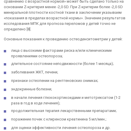
сравнению с возрастной нормой» может быть сделано только на
основании Z-критерия менее -2,0 SD. При Z-критерии более -2,0 SD
минеральной плотности костной ткани в заключении указываем
«показания в пределах возрастной нормы». Значение результатов
исследования МПК для прогноза переломов у детей точно не
определено [8].
Основные показания к проведению остеоденситометрии у детей:
лица с высокими факторами риска и/или клиническими
проявлениями остеопороза;
длительное состояние неподвижности (более 1 месяца);
заболевания ЖКТ, печени;
признаки остеопении на рентгеновских снимках;
эндокринные болезни;
в начале лечения глюкокортикоидами и метотрексатом (1-2
раза в год в ходе лечения);
продолжительная терапия лекарственными препаратами;
поражение почек с клиренсом креатинина 5 мл/мин.;
для оценки эффективности лечения остеопороза и др.