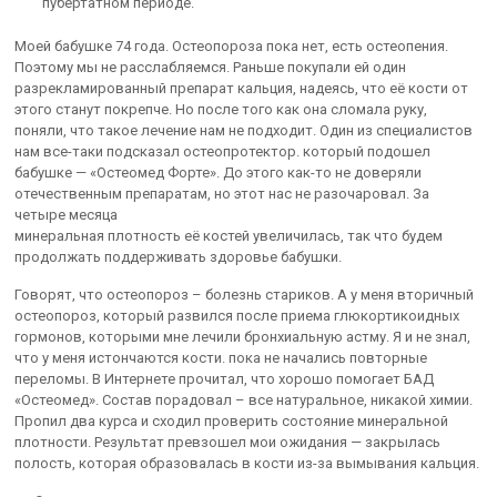
пубертатном периоде.
Моей бабушке 74 года. Остеопороза пока нет, есть остеопения.
Поэтому мы не расслабляемся. Раньше покупали ей один
разрекламированный препарат кальция, надеясь, что её кости от
этого станут покрепче. Но после того как она сломала руку,
поняли, что такое лечение нам не подходит. Один из специалистов
нам все-таки подсказал остеопротектор. который подошел
бабушке — «Остеомед Форте». До этого как-то не доверяли
отечественным препаратам, но этот нас не разочаровал. За
четыре месяца
минеральная плотность её костей увеличилась, так что будем
продолжать поддерживать здоровье бабушки.
Говорят, что остеопороз – болезнь стариков. А у меня вторичный
остеопороз, который развился после приема глюкортикоидных
гормонов, которыми мне лечили бронхиальную астму. Я и не знал,
что у меня истончаются кости. пока не начались повторные
переломы. В Интернете прочитал, что хорошо помогает БАД
«Остеомед». Состав порадовал – все натуральное, никакой химии.
Пропил два курса и сходил проверить состояние минеральной
плотности. Результат превзошел мои ожидания — закрылась
полость, которая образовалась в кости из-за вымывания кальция.