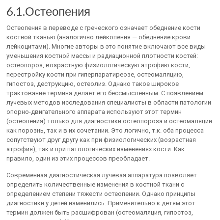
6.1.Остеопения
Остеопения в переводе с греческого означает обеднение кости
костной тканью (аналогично лейкопения — обеднение крови
лейкоцитами). Многие авторы в это понятие включают все виды
уменьшения костной массы и радиационной плотности костей:
остеопороз, возрастную физиологическую атрофию кости,
перестройку кости при гиперпаратиреозе, остеомаляцию,
гипостоз, деструкцию, остеолиз. Однако такое широкое
трактование термина делает его бессмысленным. С появлением
лучевых методов исследования специалисты в области патологии
опорно-двигательного аппарата используют этот термин
(остеопения) только для диагностики остеопороза и остеомаляции
как порознь, так и в их сочетании. Это логично, т.к. оба процесса
сопутствуют друг другу как при физиологических (возрастная
атрофия), так и при патологических изменениях кости. Как
правило, один из этих процессов преобладает.
Современная диагностическая лучевая аппаратура позволяет
определить количественные изменения в костной ткани с
определением степени тяжести остеопении. Однако принципы
диагностики у детей изменились. Применительно к детям этот
термин должен быть расшифрован (остеомаляция, гипостоз,