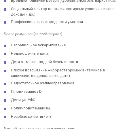
Вредные привычки матери (курение, алкоголь, наркотики).
Социальный фактор (плохие квартирные условия, низкие
доходы и др.).
Профессиональные вредности у матери.
После рождения (ранний возраст)
Неправильное вскармливание.
Недоношенные дети.
Дети от многоплодной беременности.
Плохое всасывание жирорастворимых витаминов в
кишечнике (недоношенные дети).
Недостаточное желчеобразование.
Гиповитаминоз D.
Дефицит УФО.
Полигиповитаминозы.
Несоблюдение гигиены.
У детей старшего возраста и подростков: