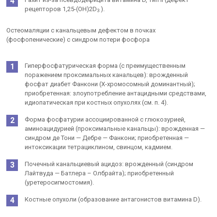
рецепторов 1,25-(ОН)2D
).
3
Остеомаляции с канальцевым дефектом в почках
(фосфопенические) с синдром потери фосфора
Гиперфосфатурическая форма (с преимущественным
поражением проксимальных канальцев): врожденный
фосфат диабет Фанкони (Х-хромосомный доминантный);
приобретенная: злоупотребление антацидными средствами,
идиопатическая при костных опухолях (см. п. 4).
Форма фосфатурии ассоциированной с глюкозурией,
аминоацидурией (проксимальные канальцы): врожденная —
синдром де Тони — Дебре — Фанкони; приобретенная —
интоксикации тетрациклином, свинцом, кадмием.
Почечный канальциевый ацидоз: врожденный (синдром
Лайтвуда — Батлера – Олбрайта); приобретенный
(уретеросигмостомия).
Костные опухоли (образование антагонистов витамина D).