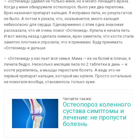
– «Остеомед» удивил не только меня, но и моего лечащего врача.
Когда у меня обнаружили остеопороз. было уже два перелома.
Врач назначил препарат кальция. Я исправно пила, но результатов
не было. А потом я узнала, что, оказывается, много кальция
небезопасно для сердца. Одновременно с этим одна знакомая
рассказала, что ей очень помог «Остеомед». Купила и начала пить.
И вот месяц назад сделала снимок, врач заметила, что кости стали
заметно плотнее и спросила, что я принимаю. Буду принимать
«Остеомед» и дальше.
– «Остеомед» у нас пьет вся семья. Мама — из-за болей в плечах, я
лечила бедро. Несколько месяцев пила по 2 таблетки в день — и
кости укрепились, а мышцы перестали болеть. А ведь это не
первый препарат кальция, который мы купили. Просто остальные
не помогали вообще, становилось только хуже.
Читайте также:
Остеопороз коленного
сустава симптомы и
лечение: не пропусти
болезнь