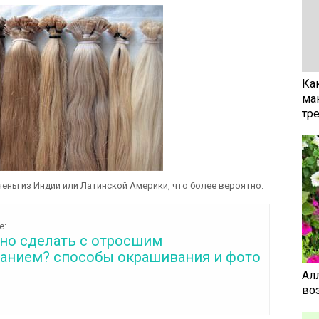
Ка
ма
тр
учены из Индии или Латинской Америки, что более вероятно.
е:
но сделать с отросшим
анием? способы окрашивания и фото
Ал
воз