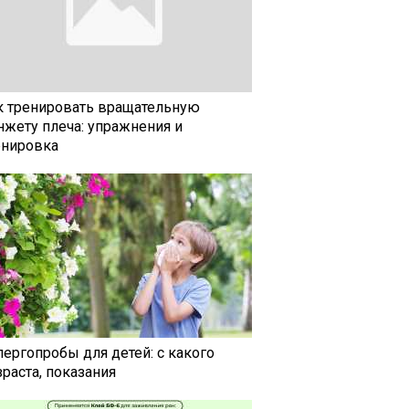
к тренировать вращательную
нжету плеча: упражнения и
енировка
лергопробы для детей: с какого
раста, показания