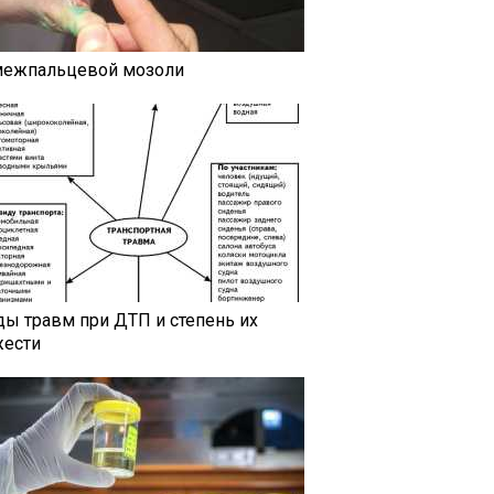
межпальцевой мозоли
ды травм при ДТП и степень их
жести