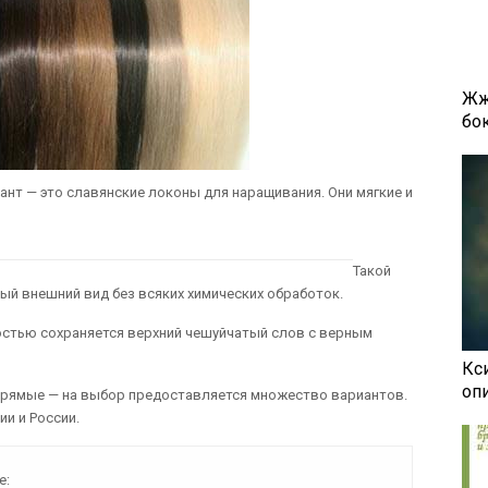
Жж
бок
нт — это славянские локоны для наращивания. Они мягкие и
Такой
ый внешний вид без всяких химических обработок.
остью сохраняется верхний чешуйчатый слов с верным
Кси
оп
прямые — на выбор предоставляется множество вариантов.
ии и России.
е: