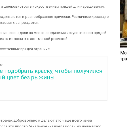
 и шелковистость искусственных прядей для наращивания.
кладываются в разнообразные прически. Различные красящие
льзовать запрещается.
они не попадали на место соединения искусственных прядей
вать волосы в хвост мягкой резинкой.
усственных прядей ограничен.
Мо
тр
е:
 подобрать краску, чтобы получился
й цвет без рыжины
ранах добровольно и делают это чаще всего из-за
огда это просто банальное «надоела коса», но чаще всего