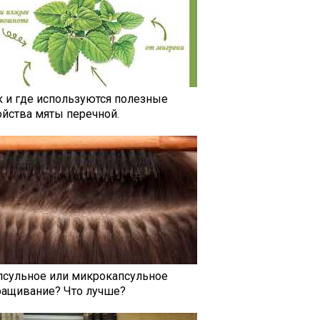
к и где используются полезные
ойства мяты перечной.
псульное или микрокапсульное
ращивание? Что лучше?