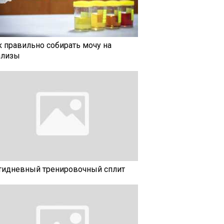
к правильно собирать мочу на
ализы
тидневный тренировочный сплит