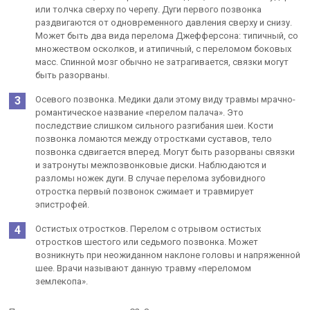
или толчка сверху по черепу. Дуги первого позвонка
раздвигаются от одновременного давления сверху и снизу.
Может быть два вида перелома Джефферсона: типичный, со
множеством осколков, и атипичный, с переломом боковых
масс. Спинной мозг обычно не затрагивается, связки могут
быть разорваны.
Осевого позвонка. Медики дали этому виду травмы мрачно-
романтическое название «перелом палача». Это
последствие слишком сильного разгибания шеи. Кости
позвонка ломаются между отростками суставов, тело
позвонка сдвигается вперед. Могут быть разорваны связки
и затронуты межпозвонковые диски. Наблюдаются и
разломы ножек дуги. В случае перелома зубовидного
отростка первый позвонок сжимает и травмирует
эпистрофей.
Остистых отростков. Перелом с отрывом остистых
отростков шестого или седьмого позвонка. Может
возникнуть при неожиданном наклоне головы и напряженной
шее. Врачи называют данную травму «переломом
землекопа».