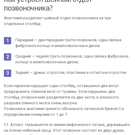
позвоночника?
Анатомия разделяет шейный отдел позвоночника на три
отдельных столбца:
Передний — две передние трети позвонков, одна связка
фиброзное кольцо и межпозвоночные диски;
Средний — задняя треть позвонков, одна связка фиброзное
кольцо и межпозвоночные диски;
Задний — дужки, отростки, пластинки и остистые отростки.
Если перелом нарушает один столбец, оставшиеся два могут
предохранить спинной мозг от травмы. Если нарушены два
столбца, позвоночник разделяется на две части, и опасность
разрыва спинного мозга очень высока.
Позвонки в анатомии принято обозначать латинской буквой С и
порядковыми номерами от 1 до 7:
С1. Атлант. Называется по имени мифического титана, державшего
на плечах небесный свод. Этот позвонок состоит из двух дужек,