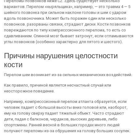
Переломы позвонков ниже С2. Здесь существует несколько
вариантов. Перелом «ныряльщика», например, — это травма 4 — 5
шейного позвонка при сильном наклоне головы и шеи с ударом
вдоль позвоночника. Может быть поражен один или несколько
позвонков. разорваны связки, страдают диски. Кости позвонков
повреждаются по типу компресссионного перелома, то есть со
сдавливанием. Спинной мозг бывает затронут, если отламываются
углы позвонков (особенно характерно для пятого и шестого).
Причины нарушения целостности
кости
Перелом шеи возникает из-за сильных механических воздействий.
Как правило, причиной является несчастный случай или
неосторожное поведение.
Например, компресссионный перелом атланта образуется, если
человек падает с большой высоты вниз головой или, наоборот,
ему на голову сверху падает тяжелый объект. Часто страдают
дети, падая с балконов, чердаков, высоких деревьев, либо
спортсмены. Ранней весной в больших городах много людей
получают переломы из-за обрушения на голову больших сосулек.