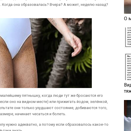
. Когда она образовалась? Вчера? А может, неделю назад?
О 
Ви
тя
 малейшему пятнышку, когда люди тут же бросаются его
сли оно на видном месте) или прижигать йодом, зелёнкой,
ультате они только ухудшают состояние, добиваются того,
змере, начинает чесаться и болеть.
телу нужно адекватно, а потому если образовалось какое-то
ё-таки знать.