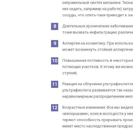
неправильный синтез меланина. Тесна
них сидеть, например на работе) зат
сосуды, что опять-таки приводит к з
Длительные хронические заболевания
тоже вызвать инфильтрацию различных 
Аллергия на косметику. При использ
может возникнуть стойкая аллергичес
Повышенная потливость в некоторых 
потеющих участков. К этому же можн
ступней.
Реакция на облучение ультрафиолето
ультрафиолета развивается так назы
неравномерным распределением мела
Возрастные изменения. Все мы видели
«веснушками», коих в молодости у них
теряют способность прерывать произв
имеет место наследственная предра