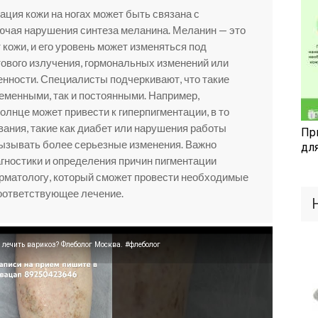
ация кожи на ногах может быть связана с
ючая нарушения синтеза меланина. Меланин — это
 кожи, и его уровень может изменяться под
ового излучения, гормональных изменений или
нности. Специалисты подчеркивают, что такие
ременными, так и постоянными. Например,
олнце может привести к гиперпигментации, в то
вания, такие как диабет или нарушения работы
Пр
вызывать более серьезные изменения. Важно
дл
агностики и определения причин пигментации
рматологу, который сможет провести необходимые
оответствующее лечение.
 лечить варикоз? Флеболог Москва. #флеболог