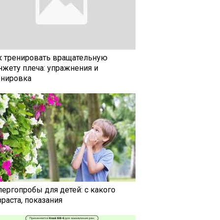
к тренировать вращательную
нжету плеча: упражнения и
енировка
лергопробы для детей: с какого
раста, показания