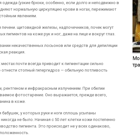
я одежда (узкие брюки, особенно, если долго и неподвижно в
рудняют нормальную циркуляцию крови в ногах, пережимают
астойным явлениям.
 печени. щитовидной железы, надпочечников, почек могут
пигментов на коже рук и ног, даже на лице и вокруг глаз.
овании некачественных лосьонов или средств для депиляции
кая реакция.
Мо
местах почти всегда приводит к пигментации сильно
тр
о отнести стопный гипергидроз — обильную потливость
м, рентгеном и инфракрасным излучением. При обилии
ваемое фотостарение. Оно выражается, прежде всего,
нина в коже.
 бабушек, у которых руки и ноги сплошь усыпаны
 никогда не было. Начиная с 50 лет клетки кожи постепенно
одство пигмента. Это происходит не у всех одинаково,
сположенность.