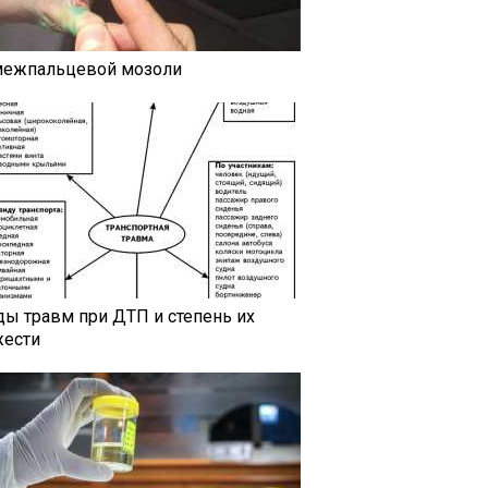
межпальцевой мозоли
ды травм при ДТП и степень их
жести