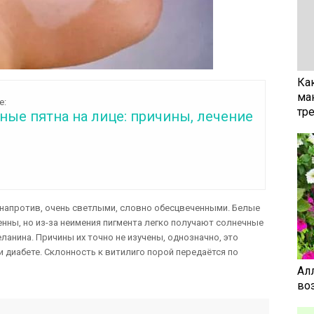
Ка
ма
е:
тр
ые пятна на лице: причины, лечение
напротив, очень светлыми, словно обесцвеченными. Белые
нны, но из-за неимения пигмента легко получают солнечные
анина. Причины их точно не изучены, однозначно, это
и диабете. Склонность к витилиго порой передаётся по
Ал
воз