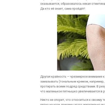
оказывается, образовалось некая отметина
Да кто её знает, сама пройдёт!
Другая крайность — чрезмерное внимание к
замазывать (тональным кремом, например, е
протирать всеми подряд средствами. В рез
что маленькое пятнышко увеличивается в ра
Никто не спорит, что относиться к своему 
пятно на ноге, причины этого желательно вс