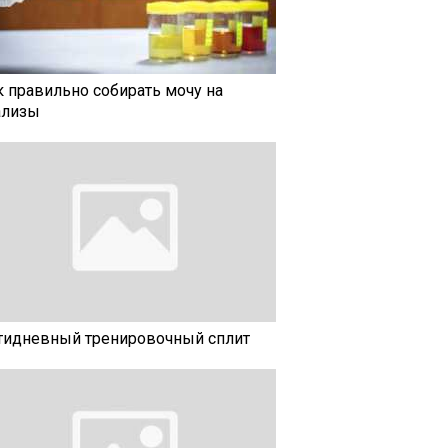
к правильно собирать мочу на
ализы
тидневный тренировочный сплит