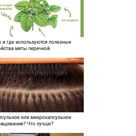
к и где используются полезные
ойства мяты перечной.
псульное или микрокапсульное
ращивание? Что лучше?