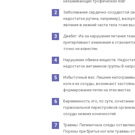
незаживающих трофических язв!
Заболевания сердечно-сосудистой си
недостатке рутина, например), васку
явления в нижней части тела тоже в
Диабет. Из-за нарушения питания тка
претерпевают изменения и становятс
точно не известен.
Нарушение обмена веществ. Недостато
недостаток витаминов группы В напр
Избыточный вес. Лишние килограммы,
ноги и их сосуды, возникают застойн
формирование пятен на этих местах.
Беременность это, по сути, сочетание
гормональной перестройкой организм
сосуды нижних конечностей.
Травмы. Пигментные следы оставляют 
Порезы при бритье ног или травмы о