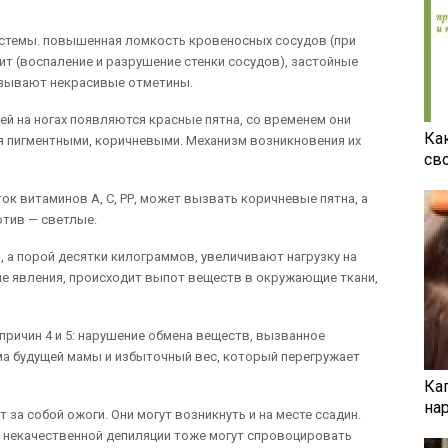
стемы. повышенная ломкость кровеносных сосудов (при
лит (воспаление и разрушение стенки сосудов), застойные
ызывают некрасивые отметины.
ней на ногах появляются красные пятна, со временем они
Ка
я пигментными, коричневыми. Механизм возникновения их
св
к витаминов А, С, РР, может вызвать коричневые пятна, а
отив — светлые.
 а порой десятки килограммов, увеличивают нагрузку на
ые явления, происходит выпот веществ в окружающие ткани,
 причин 4 и 5: нарушение обмена веществ, вызванное
а будущей мамы и избыточный вес, который перегружает
Ка
на
за собой ожоги. Они могут возникнуть и на месте ссадин.
т некачественной депиляции тоже могут спровоцировать