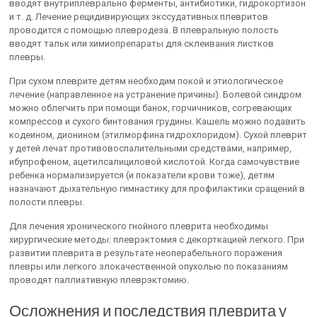
вводят внутриплеврально ферменты, антибиотики, гидрокортизон
и т. д. Лечение рецидивирующих экссудативных плевритов
проводится с помощью плевродеза. В плевральную полость
вводят тальк или химиопрепараты для склеивания листков
плевры.
При сухом плеврите детям необходим покой и этиологическое
лечение (направленное на устранение причины). Болевой синдром
можно облегчить при помощи банок, горчичников, согревающих
компрессов и сухого бинтования грудины. Кашель можно подавить
кодеином, дионином (этилморфина гидрохлоридом). Сухой плеврит
у детей лечат противовоспалительными средствами, например,
ибупрофеном, ацетилсалициловой кислотой. Когда самочувствие
ребенка нормализируется (и показатели крови тоже), детям
назначают дыхательную гимнастику для профилактики сращений в
полости плевры.
Для лечения хронического гнойного плеврита необходимы
хирургические методы: плеврэктомия с декорткацией легкого. При
развитии плеврита в результате неоперабельного поражения
плевры или легкого злокачественной опухолью по показаниям
проводят паллиативную плеврэктомию.
Осложнения и последствия плеврита у