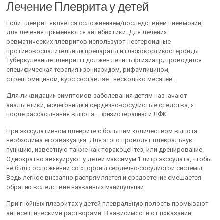
Лечение Плеврита у детей
Если плеврит является осложнением/последствием пневмонии,
для лечения применяются антибиотики. Для лечения
ревматических плевритов используют нестероидные
противовоспалительные препараты и глюкокортикостероиды.
Туберкулезные плевриты должен лечить фтизиатр; проводится
специфическая терапия изониазидом, рифампицином,
стрептомицином, курс составляет несколько месяцев.
Для ликвидации симптомов заболевания детям назначают
анальгетики, мочегонные и сердечно-сосудистые средства, а
после рассасывания выпота – физиотерапию и ЛФК.
При экссудативном плеврите с большим количеством выпота
необходима его эвакуация. Для этого проводят плевральную
пункцию, известную также как торакоцентез, или дренирование.
Однократно эвакуируют у детей максимум 1 литр экссудата, чтобы
не было осложнений со стороны сердечно-сосудистой системы.
Ведь легкое внезапно распрямляется и средостение смешается
обратно вследствие названных манипуляций.
При гнойных плевритах у детей плевральную полость промывают
антисептическими растворами. В зависимости от показаний,