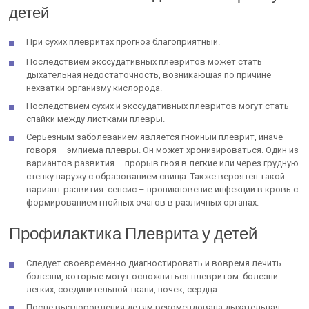
детей
При сухих плевритах прогноз благоприятный.
Последствием экссудативных плевритов может стать
дыхательная недостаточность, возникающая по причине
нехватки организму кислорода.
Последствием сухих и экссудативных плевритов могут стать
спайки между листками плевры.
Серьезным заболеванием является гнойный плеврит, иначе
говоря – эмпиема плевры. Он может хронизироваться. Один из
вариантов развития – прорыв гноя в легкие или через грудную
стенку наружу с образованием свища. Также вероятен такой
вариант развития: сепсис – проникновение инфекции в кровь с
формированием гнойных очагов в различных органах.
Профилактика Плеврита у детей
Следует своевременно диагностировать и вовремя лечить
болезни, которые могут осложниться плевритом: болезни
легких, соединительной ткани, почек, сердца.
После выздоровления детям рекомендована дыхательная