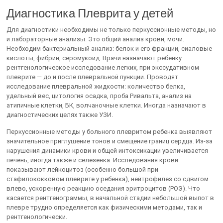
Диагностика Плеврита у детей
Для диагностики необходимы не только перкуссионные методы, но
и лабораторные анализы. Это общий анализ крови, мочи.
Необходим бактериальный анализ: белок и его фракции, сиаловые
кислоты, фибрин, серомукоид. Врачи назначают ребенку
рентгенологическое исследование легких, при экссудативном
плеврите — до и после плевральной пункции. Проводят
исследование плевральной жидкости: количество белка,
удельный вес, цитология осадка, проба Ривальта, анализ на
атипичные клетки, БК, волчаночные клетки. Иногда назначают в
диагностических целях также УЗИ.
Перкуссионные методы у больного плевритом ребенка выявляют
значительное приглушение тонов и смещение границ сердца. Из-за
нарушения динамики крови и общей интоксикации увеличивается
печень, иногда также и селезенка. Исследования крови
показывают лейкоцитоз (особенно большой при
стафилококковом плеврите у ребенка), нейтрофилез со сдвигом
влево, ускоренную реакцию оседания эритроцитов (РОЭ). Что
касается рентгенограммы, в начальной стадии небольшой выпот в
плевре трудно определяется как физическими методами, так и
рентгенологически.