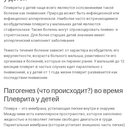
Плевриты у детей чаще всего являются осложнениями такой
болезни как пневмония. Природа может быть инфекционной или
инфекционно-аллергической. Наиболее часто встречающимися
возбудителями плеврита у маленьких детей являются
стафилококки. Также болезнь могут спровоцировать пневмо- и
стрептококки. Для более старших детей значение имеет
аллергический компонент заболевания.
Тяжесть течения болезни зависит от характера возбудителя, его
вирулентности, возраста больного малыша, реактивности его
организма и болезней, которые он перенес ранее. У малышей до 12
месяцев плеврит в частых случаях идет параллельно с
пневмонией, а у детей от 1 года жизни плеврит развивается как
последствие пневмонии.
Патогенез (что происходит?) во время
Плеврита у детей
Плевра – это мембрана, устилающая легкие внутри и снаружи.
Между ними есть капиллярное пространство, которое заполнено
жидкостью и позволяет легким свободно двигаться в груди.
Париетальная мембрана (которая устилает внешнюю часть легких)