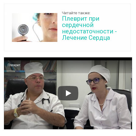
Читайте также:
Плеврит при
сердечной
недостаточности -
Лечение Сердца
Плеврит.