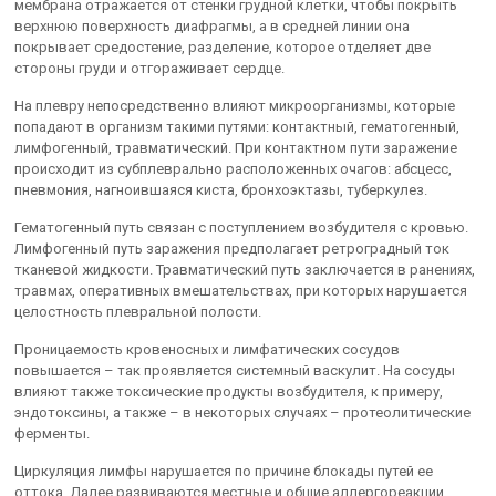
мембрана отражается от стенки грудной клетки, чтобы покрыть
верхнюю поверхность диафрагмы, а в средней линии она
покрывает средостение, разделение, которое отделяет две
стороны груди и отгораживает сердце.
На плевру непосредственно влияют микроорганизмы, которые
попадают в организм такими путями: контактный, гематогенный,
лимфогенный, травматический. При контактном пути заражение
происходит из субплеврально расположенных очагов: абсцесс,
пневмония, нагноившаяся киста, бронхоэктазы, туберкулез.
Гематогенный путь связан с поступлением возбудителя с кровью.
Лимфогенный путь заражения предполагает ретроградный ток
тканевой жидкости. Травматический путь заключается в ранениях,
травмах, оперативных вмешательствах, при которых нарушается
целостность плевральной полости.
Проницаемость кровеносных и лимфатических сосудов
повышается – так проявляется системный васкулит. На сосуды
влияют также токсические продукты возбудителя, к примеру,
эндотоксины, а также – в некоторых случаях – протеолитические
ферменты.
Циркуляция лимфы нарушается по причине блокады путей ее
оттока. Далее развиваются местные и общие аллергореакции,