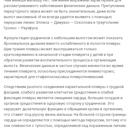
Чем меньше малышу лет, тем менее выражены характерные для
рассматриваемого заболевания физические данные. Притупление
перкуторного звука может не быть значительным, даже если
выпот массивный. И не всегда удается выявить с помощью
перкуссии линию Эллиса — Дамуазо — Соколова и треугольник
Грокко — Раухфуса.
Аускультация грудничков с небольшим выпотом может показать
бронхиальное дыхание вместо ослабленного в полости плевры.
Шум трения плевры может выслушиваться только
кратковременно в начальной стадии плеврита у детей и при
обратном развитии воспалительного процесса и организации
выпота. Физические данные в частых случаях меняются во время
течения плеврита, поскольку присоединяется пневмоторакс,
характерный для стафилококковых плевропневмоний.
Следствием рыхлого соединения париетальной плевры с грудной
фасцией, слабого развития клетчатки средостения и слабой
фиксации плевры является смещение сердца, больших сосудов и
органов средостения в здоровую сторону у грудничков. Это
нарушает дыхательную функцию и обращение крови в организме,
что ставит под угрозу жизнь малыша. На больной стороне границы
сердца не определяются с помощью метода перкуссии, потому что
они сливаются с тупостью, определяемой над пораженным легким.