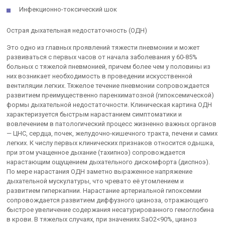
Инфекционно-токсический шок
Острая дыхательная недостаточность (ОДН)
Это одно из главных проявлений тяжести пневмонии и может
развиваться с первых часов от начала заболевания у 60-85%
больных с тяжелой пневмонией, причем более чем у половины из
них возни­кает необходимость в проведении искусственной
вентиляции легких. Тяжелое течение пневмонии сопровождается
развитием преимуще­ственно паренхиматозной (гипоксемической)
формы дыхательной не­достаточности. Клиническая картина ОДН
характеризуется быстрым нарастани­ем симптоматики и
вовлечением в патологический процесс жизненно важных органов
— ЦНС, сердца, почек, желудочно-кишечного тракта, печени и самих
легких. К числу первых клинических признаков относится одышка,
при этом учащенное дыхание (тахипноэ) сопровождается
нарастающим ощущением дыхательного дискомфорта (диспноэ).
По мере нараста­ния ОДН заметно выраженное напряжение
дыхательной мускулатуры, что чревато её утомлением и
развитием гиперкапнии. Нарастание артериальной гипоксемии
сопровождается развитием диффузного цианоза, отражающего
быстрое увеличение содержания несатурированного гемоглобина
в крови. В тяжелых случаях, при значе­ниях SaO2<90%, цианоз