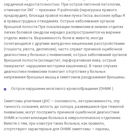
сердечной недостаточностью. При острой легочной патологии,
отмечаются ЭКГ — признаки: P-pulmonale (перегрузка правого
предсердия); блокада правой ножки пучка Гисса; высокие зубцы R
в правых грудных отведениях. Острые заболевания органов
брюшной полости При локализации пневмонии в нижних отделах
легких болевой синдром нередко распространяется на верхние
отделы живота. Вы­раженность боли в животе, иногда
сочетающаяся с другими желудоч­но-кишечными расстройствами
(тошнота, рвота, диспепсия), часто служат причиной ошибочной
диагностики у больных с пневмонией, острых заболеваний органов
брюшной полости (холецистит, перфоративная язва, острый
панкреатит. нарушение моторики кишечни­ка). В таких случаях
диагностике пневмонии помогает отсутствие у больных
напряжения брюшных мышц и симптомов раздражения брюшины.
Острое нарушение мозгового кровообращения (ОНМК )
Симптомы угнетения ЦНС — сонливость, заторможенность, спу­
танность сознания, вплоть до сопора, развившиеся при тяжелой
пнев­монии, могут послужить причиной ошибочной диагностики
ОНМК и госпитализации больных в неврологическое отделение.
Вместе с тем, при осмотре таких больных, как правило,
отсутствуют характерные для ОНМК симптомы — парезы,