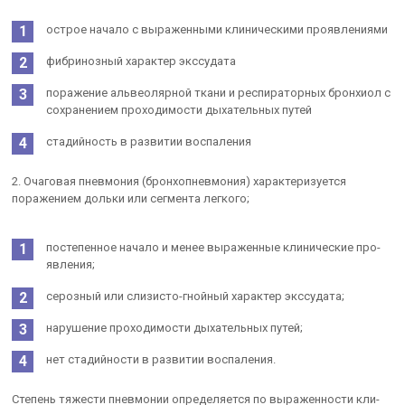
острое начало с выраженными клиническими проявлениями
фибринозный характер экссудата
поражение альвеолярной ткани и респираторных бронхиол с
сохранением проходимости дыхательных путей
стадийность в развитии воспаления
2. Очаговая пневмония (бронхопневмония) характеризуется
поражением дольки или сегмента легкого;
постепенное начало и менее выраженные клинические про­
явления;
серозный или слизисто-гнойный характер экссудата;
нарушение проходимости дыхательных путей;
нет стадийности в развитии воспаления.
Степень тяжести пневмонии определяется по выраженности кли­