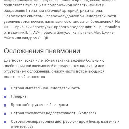
появляется пульса­ция в подложечной области, акцент и
раздвоение II тона над лёгочной артерией, ритм галопа.
Появляются симптомы правожелудочковой не­достаточности —
увеличивается печень, пальпация её становится болез­ненной. На
ЭКГ — признаки перегрузки: правого предсердия: Р — pulmonale в
отведениях II, III, AVF; правого желудочка: признак Мак Джина-
Уайта или синдром SI- QIII.
Осложнения пневмонии
Диагностическая и лечебная тактика ведения больных с
внебольничной пневмонией определяется наличием или
отсутствием ослож­нений. К числу часто встречающихся
осложнений относятся:
Острая дыхательная недостаточность
Плеврит
Бронхообструктивный синдром
Острая сосудистая недостаточность (коллапс)
Острый респираторный дистресс-синдром (некардиогенный
отек легких)