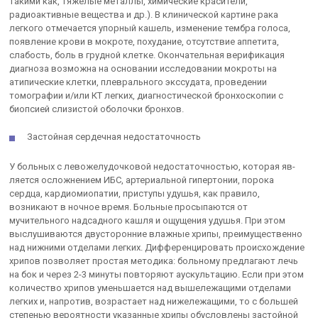
такими как, тяжелые металлы, химические красители,
радиоактивные веще­ства и др.). В клинической картине рака
легкого отмечается упорный кашель, изменение тембра голоса,
появление крови в мокроте, поху­дание, отсутствие аппетита,
слабость, боль в грудной клетке. Оконча­тельная верификация
диагноза возможна на основании исследовании мокроты на
атипические клетки, плеврального экссудата, проведении
томографии и/или КТ легких, диагностической бронхоскопии с
биоп­сией слизистой оболочки бронхов.
Застойная сердечная недостаточность
У больных с левожелудочковой недостаточностью, которая яв­
ляется осложнением ИБС, артериальной гипертонии, порока
сердца, кардиомиопатии, приступы удушья, как правило,
возникают в ночное время. Больные просыпаются от
мучительного надсадного кашля и ощущения удушья. При этом
выслушиваются двусторонние влажные хрипы, преимущественно
над нижними отделами легких. Дифференцировать происхождение
хрипов позволяет простая ме­тодика: больному предлагают лечь
на бок и через 2-3 минуты повторя­ют аускультацию. Если при этом
количество хрипов уменьшается над вышележащими отделами
легких и, напротив, возрастает над нижеле­жащими, то с большей
степенью вероятности указанные хрипы обу­словлены застойной