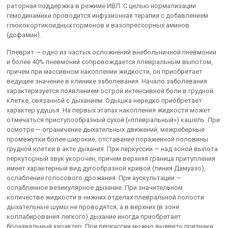
раторная поддержка в режиме ИВЛ. С целью нормализации
гемодина­мики проводится инфузионная терапия с добавлением
глюкокортикоидных гормонов и вазопрессорных аминов
(дофамин).
Плеврит — одно из частых осложнений внебольничной пневмонии
и более 40% пневмоний сопровождается плевральным выпотом,
при­чем при массивном накоплении жидкости, он приобретает
ведущее значение в клинике заболевания. Начало заболевания
характеризуется появлением острой интен­сивной боли в грудной
клетке, связанной с дыханием. Одышка неред­ко приобретает
характер удушья. На первых этапах накопления жид­кости может
отмечаться приступообразный сухой («плевральный») кашель. При
осмотре — ограничение дыхательных движений, межреберные
промежутки более широкие, отставание пораженной половины
груд­ной клетки в акте дыхания. При перкуссии — над зоной выпота
перкуторный звук укорочен, причем верхняя граница притупления
имеет характерный вид дугоо­бразной кривой (линия Дамуазо),
ослабление голосового дрожания. При аускультации —
ослабленное везикулярное дыхание. При зна­чительном
количестве жидкости в нижних отделах плевральной по­лости
дыхательные шумы не проводятся, а в верхних (в зоне
коллабирования легкого) дыхание иногда приобретает
бронхиальный харак­тер. При перкуссии можно выявить признаки