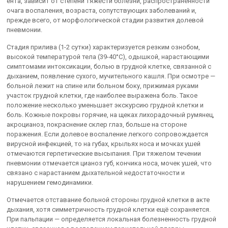
ента, зависит от степени тяжести болезни, распространенности
очага воспаления, возраста, сопутствующих заболеваний и,
прежде всего, от морфологической стадии развития долевой
пневмонии.
Стадия прилива (1-2 сутки) характеризуется резким ознобом,
высокой температурой тела (39-40°С), одышкой, нарастающими
симпто­мами интоксикации, болью в грудной клетке, связанной с
дыханием, появление сухого, мучительного кашля. При осмотре —
больной лежит на спине или больном боку, прижи­мая руками
участок грудной клетки, где наиболее выражена боль. Такое
положение несколько уменьшает экскурсию грудной клетки и
боль. Кожные покровы горячие, на щеках лихорадочный румянец,
акроцианоз, покраснение склер глаз, больше на стороне
поражения. Если долевое воспаление легкого сопровождается
вирусной инфекцией, то на губах, крыльях носа и мочках ушей
отмечаются герпетические вы­сыпания. При тяжелом течении
пневмонии отмечается цианоз губ, кончика носа, мочек ушей, что
связано с нарастанием дыхательной недостаточ­ности и
нарушением гемодинамики.
Отмечается отставание больной стороны грудной клетки в акте
дыхания, хотя симметричность грудной клетки ещё сохраняется.
При пальпации — определяется локальная болезненность грудной