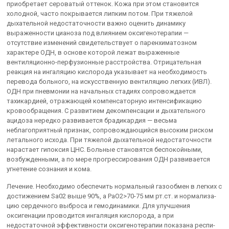
приобретает сероватый оттенок. Кожа при этом становится
холодной, часто покрывается липким потом. При тяжелой
дыхательной недостаточности важно оценить динамику
выраженности цианоза под влиянием оксигенотерапии —
отсутствие изменений свиде­тельствует о паренхиматозном
характере ОДН, в основе которой лежат выраженные
вентиляционно-перфузионные расстройства. Отрица­тельная
реакция на ингаляцию кислорода указывает на необходимость
перевода больного, на искусственную вентиляцию легких (ИВЛ).
ОДН при пневмонии на начальных стадиях сопровождается
тахикардией, отра­жающей компенсаторную интенсификацию
кровообращения. С раз­витием декомпенсации и дыхательного
ацидоза нередко развивается брадикардия — весьма
неблагоприятный признак, сопровождающийся высоким риском
летального исхода. При тяжелой дыхательной недостаточности
нарастает гипоксия ЦНС. Больные становятся беспокойными,
возбужденными, а по мере прогрессирования ОДН развивается
угнетение сознания и кома.
Лечение. Необходимо обеспечить нормальный газообмен в легких с
достижением Sa02 выше 90%, а РаО2>70-75 мм рт.ст. и нормализа­
цию сердечного выброса и гемодинамики. Для улучшения
оксигенации проводится ингаляция кислорода, а при
недостаточной эффективности оксигенотерапии показана респи­