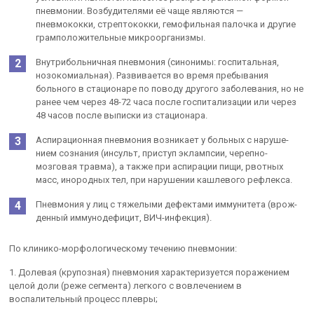
пневмонии. Возбудителями её чаще яв­ляются —
пневмококки, стрептококки, гемофильная палочка и другие
грамположительные микроорганизмы.
Внутрибольничная пневмония (синонимы: госпитальная,
нозокомиальная). Развивается во время пребывания
больного в стационаре по поводу другого заболевания, но не
ранее чем через 48-72 часа после госпитализации или через
48 часов после выписки из стационара.
Аспирационная пневмония возникает у больных с наруше­
нием сознания (инсульт, приступ эклампсии, черепно-
мозговая трав­ма), а также при аспирации пищи, рвотных
масс, инородных тел, при нарушении кашлевого рефлекса.
Пневмония у лиц с тяжелыми дефектами иммунитета (врож­
денный иммунодефицит, ВИЧ-инфекция).
По клинико-морфологическому течению пневмонии:
1. Долевая (крупозная) пневмония характеризуется поражением
целой доли (реже сегмента) легкого с вовлечени­ем в
воспалительный процесс плевры;