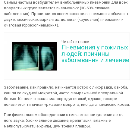
Самым частым возбудителем внебольничных пневмоний для всех
возрастных групп является пневмококк (30-50% случаев
заболевания). Проявляется пневмококковая пневмония обычно в
двух классических ва­риантах: долевая (крупозная) пневмония и
очаговая (бронхопневмония).
Читайте также:
Пневмония у пожилых
людей: причины
заболевания и лечение
Заболевание, как правило, начинается остро с лихорадки, озноба,
кашля со скудной мокротой, часто с выраженной плевральной
болью. Кашель сначала малопродуктивный, однако, вскоре
появляется типич­ная «ржавая» мокрота, иногда с примесью крови.
При физикальном обследовании отмечается притупление легоч­
ного звука, бронхиальное дыхание, крепитация, влажные
мелкопузыр­чатые хрипы, шум трения плевры.