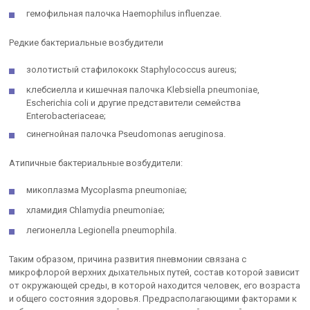
гемофильная палочка Haemophilus influenzae.
Редкие бактериальные возбудители
золотистый стафилококк Staphylococcus aureus;
клебсиелла и кишечная палочка Klebsiella pneumoniae,
Escherichia coli и другие представители семейства
Enterobacteriaceae;
синегнойная палочка Pseudomonas aeruginosa.
Атипичные бактериальные возбудители:
микоплазма Mycoplasma pneumoniae;
хламидия Chlamydia pneumoniae;
легионелла Legionella pneumophila.
Таким образом, причина развития пневмонии связана с
микрофлорой верхних дыхательных путей, состав которой зависит
от окружающей среды, в которой находится человек, его возраста
и общего состояния здоровья. Предрасполагающими факторами к