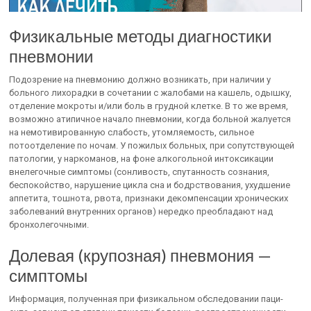
Физикальные методы диагностики
пневмонии
Подозрение на пневмонию должно возникать, при наличии у
больного лихорадки в сочетании с жалобами на кашель, одышку,
от­деление мокроты и/или боль в грудной клетке. В то же время,
воз­можно атипичное начало пневмонии, когда больной жалуется
на немотивированную слабость, утомляемость, сильное
потоотделение по ночам. У пожилых больных, при сопутствующей
патологии, у нарко­манов, на фоне алкогольной интоксикации
внелегочные симптомы (сонливость, спутанность сознания,
беспокойство, нарушение цик­ла сна и бодрствования, ухудшение
аппетита, тошнота, рвота, при­знаки декомпенсации хронических
заболеваний внутренних орга­нов) нередко преобладают над
бронхолегочными.
Долевая (крупозная) пневмония —
симптомы
Информация, полученная при физикальном обследовании паци­