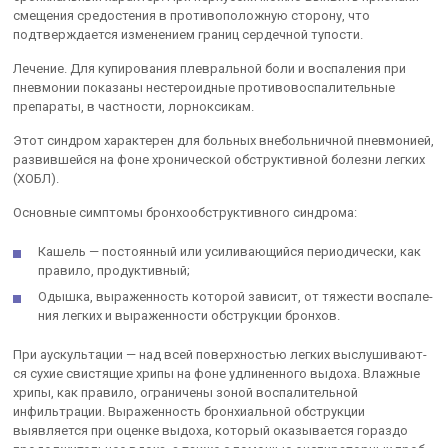
смещения средостения в противоположную сторону, что
подтверждается изменением границ сердечной тупости.
Лечение. Для купирования плевральной боли и воспаления при
пневмонии пока­заны нестероидные противовоспалительные
препараты, в частности, лорноксикам.
Этот синдром характерен для больных внебольничной пневмони­ей,
развившейся на фоне хронической обструктивной болезни легких
(ХОБЛ).
Основные симптомы бронхообструктивного синдрома:
Кашель — постоянный или усиливающийся периодически, как
правило, продуктивный;
Одышка, выраженность которой зависит, от тяжести воспале­
ния легких и выраженности обструкции бронхов.
При аускультации — над всей поверхностью легких выслушивают­
ся сухие свистящие хрипы на фоне удлиненного выдоха. Влажные
хри­пы, как правило, ограничены зоной воспалительной
инфильтрации. Выраженность бронхиальной обструкции
выявляется при оценке вы­доха, который оказывается гораздо