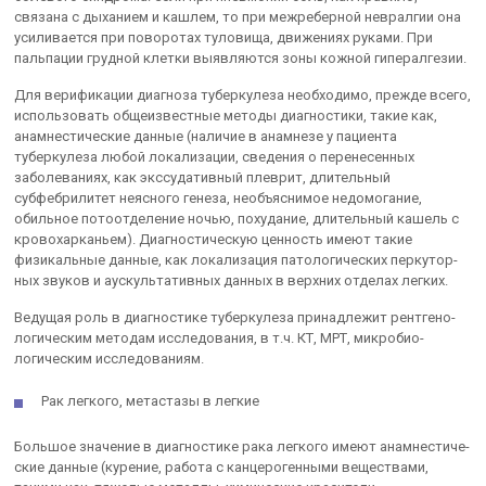
связана с дыханием и кашлем, то при межреберной невралгии она
усиливается при пово­ротах туловища, движениях руками. При
пальпации грудной клетки выявляются зоны кожной гипералгезии.
Для верификации диагноза туберкулеза необходимо, прежде всего,
использовать общеизвестные методы диагностики, такие как,
анамне­стические данные (наличие в анамнезе у пациента
туберкулеза любой локализации, сведения о перенесенных
заболеваниях, как экссудативный плеврит, длительный
субфебрилитет неясного генеза, необъясни­мое недомогание,
обильное потоотделение ночью, похудание, длитель­ный кашель с
кровохарканьем). Диагностическую ценность имеют та­кие
физикальные данные, как локализация патологических перкутор­
ных звуков и аускультативных данных в верхних отделах легких.
Ведущая роль в диагностике туберкулеза принадлежит рентгено­
логическим методам исследования, в т.ч. КТ, МРТ, микробио­
логическим исследованиям.
Рак легкого, метастазы в легкие
Большое значение в диагностике рака легкого имеют анамнестиче­
ские данные (курение, работа с канцерогенными веществами,