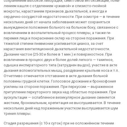
сохранением высокой лихорадки, симптомов интоксикации, появ­
лением кашля с отделением «ржавой» и слизисто-гнойной
мокроты, нарастанием признаков дыхательной, а иногда и
сердечно-сосудистой недостаточности. При осмотре — в течение
нескольких дней от начала заболевания может сохраняться
вынужденное положение больного на больном боку, связанное с
вовлечением в воспалительный процесс плевры, а также ги­
перемия лица и покраснение склер на стороне поражения. При
тяжелой степени пневмонии усиливается цианоз, за счет
нарастания вентиляци­онной дыхательной недостаточности.
Дыхание частое (25-30 и более в 1 мин.) и поверхностное. При
вовлечении в процесс двух и более долей легкого — тахипноэ,
одышка инспираторного типа (затруднен выдох), участие в акте
дыха­ния вспомогательных мышц, раздувание крыльев носа и т.п.
Отчетливо отмечается отставание в акте дыхания больной
половины грудной клет­ки. Голосовое дрожание и бронхофония
усилены на стороне поражения. При перкуссии — выраженное
притупление перкуторного звука над областью поражения. При
аускультации — ослабленное везикулярное дыхание сменяет­ся
жестким, бронхиальным, крепитация не выслушивается. В течение
нескольких дней над пораженным участком выслушивается шум
тре­ния плевры.
Стадия разрешения (с 10-х суток) при не осложнённом течении