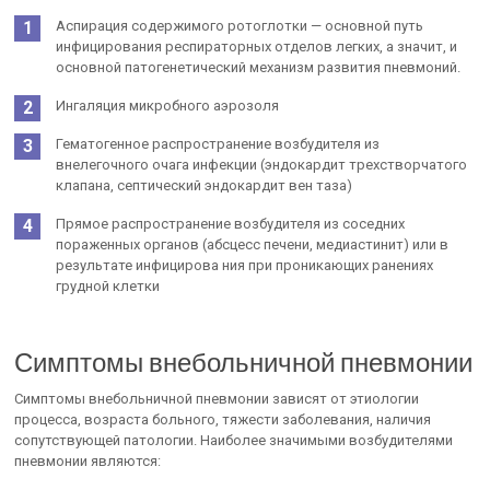
Аспирация содержимого ротоглотки — основной путь
инфици­рования респираторных отделов легких, а значит, и
основной патоге­нетический механизм развития пневмоний.
Ингаляция микробного аэрозоля
Гематогенное распространение возбудителя из
внелегочного очага инфекции (эндокардит трехстворчатого
клапана, септический эндокардит вен таза)
Прямое распространение возбудителя из соседних
пораженных органов (абсцесс печени, медиастинит) или в
результате инфицирова­ ния при проникающих ранениях
грудной клетки
Симптомы внебольничной пневмонии
Симптомы внебольничной пневмонии зависят от эти­ологии
процесса, возраста больного, тяжести заболевания, наличия
сопутствующей патологии. Наиболее значимыми возбудителями
пнев­монии являются: