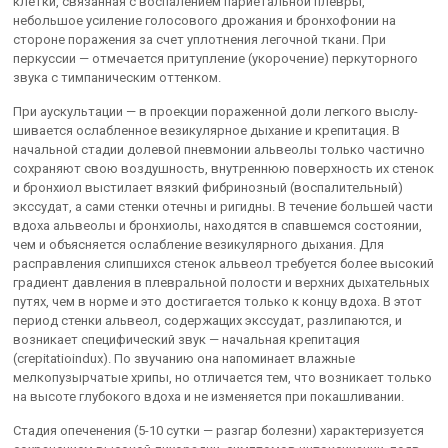
клетки, связанная с воспалением париетальной плевры,
небольшое усиление голосового дрожания и бронхофонии на
стороне поражения за счет уплотнения легочной ткани. При
перкуссии — отмечается притупление (укорочение) перкутор­ного
звука с тимпаническим оттенком.
При аускультации — в проекции пораженной доли легкого выслу­
шивается ослабленное везикулярное дыхание и крепитация. В
начальной стадии долевой пневмонии альвеолы только частич­но
сохраняют свою воздушность, внутреннюю поверхность их стенок
и бронхиол выстилает вязкий фибринозный (воспалительный)
экссу­дат, а сами стенки отечны и ригидны. В течение большей части
вдоха альвеолы и бронхиолы, находятся в спавшемся состоянии,
чем и объ­ясняется ослабление везикулярного дыхания. Для
расправления слип­шихся стенок альвеол требуется более высокий
градиент давления в плевральной полости и верхних дыхательных
путях, чем в норме и это достигается только к концу вдоха. В этот
период стенки альвеол, содержащих экссудат, разлипаются, и
возникает специфический звук — начальная крепитация
(crepitatioindux). По звучанию она напоминает влажные
мелкопузырчатые хрипы, но отличается тем, что возникает только
на высоте глубокого вдоха и не изменяется при покашливании.
Стадия опеченения (5-10 сутки — разгар болезни) характеризует­ся