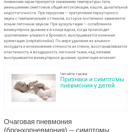
пневмонии характеризуется снижением температуры тела,
уменьшением симптомов общей интоксикации, кашля, дыхательной
недо­статочности. При перкуссии — притупление перкуторного
звука с тимпаническим оттенком, которое постепенно заменяется
ясным легочным звуком. При аускультации — ослабленное
везикулярное дыхание и в конце вдоха, когда происходит
«разлипание» альвеол и бронхиол, выслуши­вается конечная
крепитация (crepitatioredux). По мере удаления из альвеол
экссудата и исчезновения отечности их стенок, восстанавливается
эластичность и воздушность легочной ткани, над легкими
выслушивается везикулярное дыхание, крепита­ция исчезает.
Читайте также:
Признаки и симптомы
пневмонии у детей
Очаговая пневмония
(бронхопневмония) — симптомы