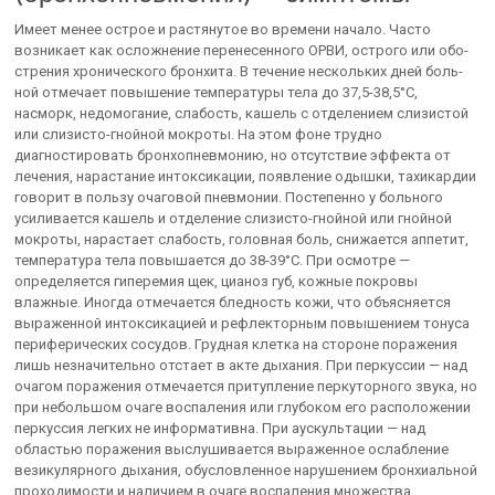
Имеет менее острое и растянутое во времени начало. Часто
возникает как осложнение перенесенного ОРВИ, острого или обо­
стрения хронического бронхита. В течение нескольких дней боль­
ной отмечает повышение температуры тела до 37,5-38,5°С,
насморк, недомогание, слабость, кашель с отделением слизистой
или слизи­сто-гнойной мокроты. На этом фоне трудно
диагностировать брон­хопневмонию, но отсутствие эффекта от
лечения, нарастание инток­сикации, появление одышки, тахикардии
говорит в пользу очаговой пневмонии. Постепенно у больного
усиливается кашель и отделение слизи­сто-гнойной или гнойной
мокроты, нарастает слабость, головная боль, снижается аппетит,
температура тела повышается до 38-39°С. При осмотре —
определяется гиперемия щек, цианоз губ, кожные покровы
влажные. Иногда отмечается бледность кожи, что объясняет­ся
выраженной интоксикацией и рефлекторным повышением тонуса
периферических сосудов. Грудная клетка на стороне поражения
лишь незначительно отстает в акте дыхания. При перкуссии — над
очагом поражения отмечается притупление перкуторного звука, но
при небольшом очаге воспаления или глубо­ком его расположении
перкуссия легких не информативна. При аускультации — над
областью поражения выслушивается вы­раженное ослабление
везикулярного дыхания, обусловленное нару­шением бронхиальной
проходимости и наличием в очаге воспаления множества