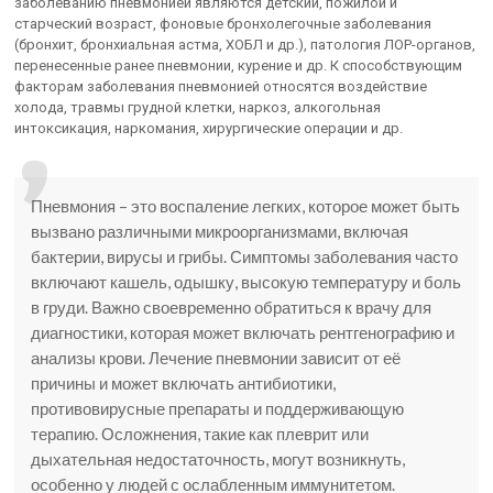
заболеванию пневмонией яв­ляются детский, пожилой и
старческий возраст, фоновые бронхолегочные заболевания
(бронхит, бронхиальная астма, ХОБЛ и др.), патология ЛОР-органов,
перенесенные ранее пневмонии, курение и др. К способствующим
факторам заболевания пневмонией относят­ся воздействие
холода, травмы грудной клетки, наркоз, алкогольная
интоксикация, наркомания, хирургические операции и др.
Пневмония – это воспаление легких, которое может быть
вызвано различными микроорганизмами, включая
бактерии, вирусы и грибы. Симптомы заболевания часто
включают кашель, одышку, высокую температуру и боль
в груди. Важно своевременно обратиться к врачу для
диагностики, которая может включать рентгенографию и
анализы крови. Лечение пневмонии зависит от её
причины и может включать антибиотики,
противовирусные препараты и поддерживающую
терапию. Осложнения, такие как плеврит или
дыхательная недостаточность, могут возникнуть,
особенно у людей с ослабленным иммунитетом.