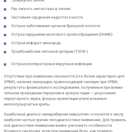
Туберкулез легких
Рак легкого, метастазы в легкие
Застойная сердечная недостаточность
Острые заболевания органов брюшной полости
Острое нарушение мозгового кровообращения (ОНМК)
Острый инфаркт миокарда
Тромбоэмболия легочной артерии (ТЭЛА )
Острые респираторные вирусные инфекции
Отсутствие при пневмонии сезонности (что более характерно для
ОРВИ), наличие лихорадки, превосходящей таковую при ОРВИ,
результаты физикального исследования, полученные при внима­
тельном проведении перкуссии и аускультации — укорочение
перкуторно­го звука, фокусы крепитации и/или влажные
мелкопузырчатые хрипы.
Ошибочный диагноз «межреберная невралгия» относится к числу
наиболее частых причин гиподиагностики пневмонии. Для правиль­
ной диагностики пневмонии важно учитывать особенности
болевого синдрома: если при пневмонии боль, как правило,