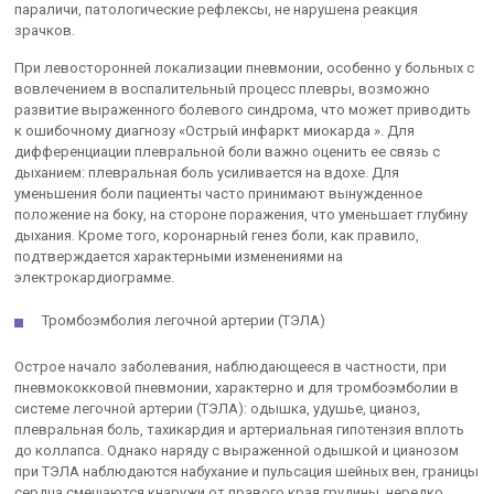
параличи, патологические рефлексы, не нарушена реакция
зрачков.
При левосторонней локализации пневмонии, особенно у больных с
вовлечением в воспалительный процесс плевры, возможно
развитие выраженного болевого синдрома, что может приводить
к ошибочному диагнозу «Острый инфаркт миокарда ». Для
дифференциации плевральной боли важно оценить ее связь с
дыханием: плевральная боль усиливается на вдохе. Для
уменьшения боли пациенты часто принимают вынужденное
положение на боку, на стороне поражения, что уменьшает глубину
дыхания. Кроме того, ко­ронарный генез боли, как правило,
подтверждается характерными из­менениями на
электрокардиограмме.
Тромбоэмболия легочной артерии (ТЭЛА)
Острое начало заболевания, наблюдающееся в частности, при
пневмококковой пневмонии, характерно и для тромбоэмболии в
си­стеме легочной артерии (ТЭЛА): одышка, удушье, цианоз,
плевральная боль, тахикардия и артериальная гипотензия вплоть
до коллапса. Однако наряду с выраженной одышкой и цианозом
при ТЭЛА на­блюдаются набухание и пульсация шейных вен, границы
сердца сме­щаются кнаружи от правого края грудины, нередко