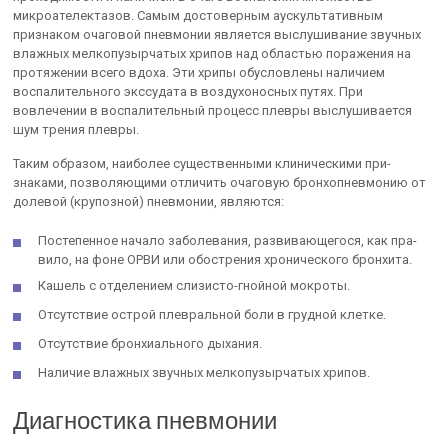
микроателектазов. Самым достоверным аускультативным
признаком очаговой пнев­монии является выслушивание звучных
влажных мелкопузырчатых хрипов над областью поражения на
протяжении всего вдоха. Эти хри­пы обусловлены наличием
воспалительного экссудата в воздухонос­ных путях. При
вовлечении в воспалительный процесс плевры выслу­шивается
шум трения плевры.
Таким образом, наиболее существенными клиническими при­
знаками, позволяющими отличить очаговую бронхопневмонию от
долевой (крупозной) пневмонии, являются:
Постепенное начало заболевания, развивающегося, как пра­
вило, на фоне ОРВИ или обострения хронического бронхита.
Кашель с отделением слизисто-гнойной мокроты.
Отсутствие острой плевральной боли в грудной клетке.
Отсутствие бронхиального дыхания.
Наличие влажных звучных мелкопузырчатых хрипов.
Диагностика пневмонии