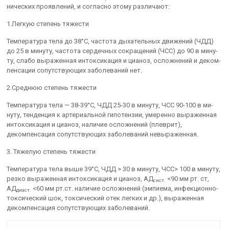
нических проявлений, и согласно этому различают:
1.Легкую степень тяжести
Температура тела до 38°С, частота дыхательных движений (ЧДД)
до 25 в минуту, частота сердечных сокращений (ЧСС) до 90 в мину­
ту, слабо выраженная интоксикация и цианоз, осложнений и деком­
пенсации сопутствующих заболеваний нет.
2.Среднюю степень тяжести
Температура тела — 38-39°С, ЧДД 25-30 в минуту, ЧСС 90-100 в ми­
нуту, тенденция к артериальной гипотензии, умеренно выраженная
интоксикация и цианоз, наличие осложнений (плеврит),
декомпенса­ция сопутствующих заболеваний невыраженная.
3. Тяжелую степень тяжести
Температура тела выше 39°С, ЧДД > 30 в минуту, ЧСС> 100 в ми­нуту,
резко выраженная интоксикация и цианоз, АД
<90 мм рт. ст,
сист.
АД
<60 мм рт.ст. наличие осложнений (эмпиема, инфекционно-
диаст.
токсический шок, токсический отек легких и др.), выраженная
деком­пенсация сопутствующих заболеваний.