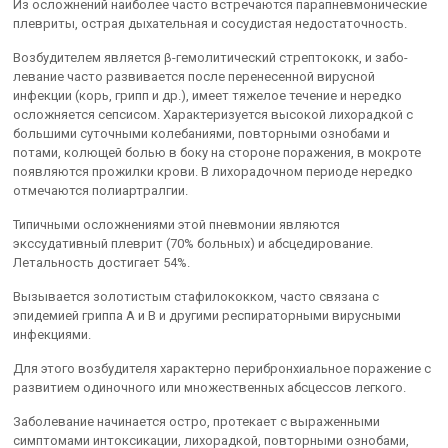
Из осложнений наиболее часто встречаются парапневмонические
плевриты, острая дыхательная и сосудистая недостаточность.
Возбудителем является β-гемолитический стрептококк, и забо­
левание часто развивается после перенесенной вирусной
инфекции (корь, грипп и др.), имеет тяжелое течение и нередко
осложняется сеп­сисом. Характеризуется высокой лихорадкой с
большими суточными колебаниями, повторными ознобами и
потами, колющей болью в боку на стороне поражения, в мокроте
появляются прожилки крови. В лихора­дочном периоде нередко
отмечаются полиартралгии.
Типичными осложнениями этой пневмонии являются
экссудативный плеврит (70% больных) и абсцедирование.
Летальность до­стигает 54%.
Вызывается золотистым стафилококком, часто связана с
эпидеми­ей гриппа А и В и другими респираторными вирусными
инфекциями.
Для этого возбудителя характерно перибронхиальное поражение с
развитием одиночного или множественных абсцессов легкого.
Заболевание начинается остро, протекает с выраженными
симптомами интоксикации, лихорадкой, повторными ознобами,