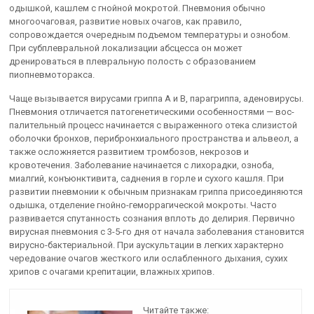
одышкой, кашлем с гнойной мокротой. Пневмония обычно
многоочаговая, раз­витие новых очагов, как правило,
сопровождается очередным подъ­емом температуры и ознобом.
При субплевральной локализации аб­сцесса он может
дренироваться в плевральную полость с образовани­ем
пиопневмоторакса.
Чаще вызывается вирусами гриппа А и В, парагриппа, аденовиру­сы.
Пневмония отличается патогенетическими особенностями — вос­
палительный процесс начинается с выраженного отека слизистой
обо­лочки бронхов, перибронхиального пространства и альвеол, а
также осложняется развитием тромбозов, некрозов и
кровотечения. Заболевание начинается с лихорадки, озноба,
миалгий, конъюн­ктивита, саднения в горле и сухого кашля. При
развитии пневмонии к обычным признакам гриппа присое­диняются
одышка, отделение гнойно-геморрагической мокроты. Часто
развивается спутанность сознания вплоть до делирия. Первично
вирусная пневмония с 3-5-го дня от начала заболевания становится
вирусно-бактериальной. При аускультации в легких характерно
чередование очагов жест­кого или ослабленного дыхания, сухих
хрипов с очагами крепитации, влажных хрипов.
Читайте также: