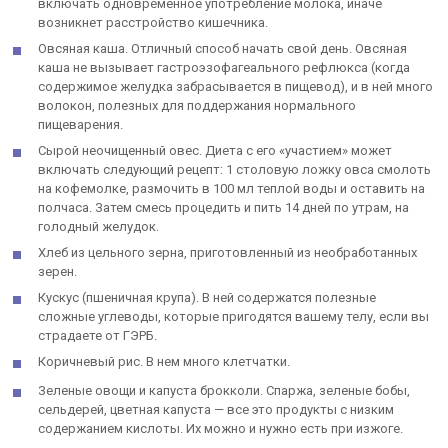
включать одновременное употребление молока, иначе
возникнет расстройство кишечника.
Овсяная каша. Отличный способ начать свой ​​день. Овсяная
каша не вызывает гастроэзофагеального рефлюкса (когда
содержимое желудка забрасывается в пищевод), и в ней много
волокон, полезных для поддержания нормального
пищеварения.
Сырой неочищенный овес. Диета с его «участием» может
включать следующий рецепт: 1 столовую ложку овса смолоть
на кофемолке, размочить в 100 мл теплой воды и оставить на
полчаса. Затем смесь процедить и пить 14 дней по утрам, на
голодный желудок.
Хлеб из цельного зерна, приготовленный из необработанных
зерен.
Кускус (пшеничная крупа). В ней содержатся полезные
сложные углеводы, которые пригодятся вашему телу, если вы
страдаете от ГЭРБ.
Коричневый рис. В нем много клетчатки.
Зеленые овощи и капуста брокколи. Спаржа, зеленые бобы,
сельдерей, цветная капуста — все это продукты с низким
содержанием кислоты. Их можно и нужно есть при изжоге.