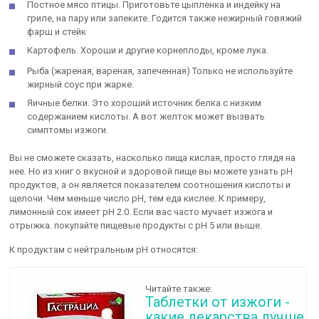
Постное мясо птицы. Приготовьте цыпленка и индейку на
гриле, на пару или запеките. Годится также нежирный говяжий
фарш и стейк
Картофель. Хороши и другие корнеплоды, кроме лука.
Рыба (жареная, вареная, запеченная) Только не используйте
жирный соус при жарке.
Яичные белки. Это хороший источник белка с низким
содержанием кислоты. А вот желток может вызвать
симптомы изжоги.
Вы не сможете сказать, насколько пища кислая, просто глядя на
нее. Но из книг о вкусной и здоровой пище вы можете узнать рН
продуктов, а он является показателем соотношения кислоты и
щелочи. Чем меньше число рН, тем еда кислее. К примеру,
лимонный сок имеет рН 2.0. Если вас часто мучает изжога и
отрыжка. покупайте пищевые продукты с рН 5 или выше.
К продуктам с нейтральным рН относятся:
Читайте также:
Таблетки от изжоги -
какие лекарства лучше