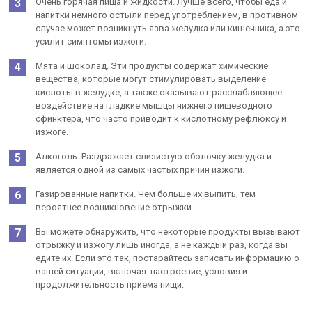
Очень горячая пища и жидкости. Лучше всего, чтобы еда и
напитки немного остыли перед употреблением, в противном
случае может возникнуть язва желудка или кишечника, а это
усилит симптомы изжоги.
Мята и шоколад. Эти продукты содержат химические
вещества, которые могут стимулировать выделение
кислоты в желудке, а также оказывают расслабляющее
воздействие на гладкие мышцы нижнего пищеводного
сфинктера, что часто приводит к кислотному рефлюксу и
изжоге.
Алкоголь. Раздражает слизистую оболочку желудка и
является одной из самых частых причин изжоги.
Газированные напитки. Чем больше их выпить, тем
вероятнее возникновение отрыжки.
Вы можете обнаружить, что некоторые продукты вызывают
отрыжку и изжогу лишь иногда, а не каждый раз, когда вы
едите их. Если это так, постарайтесь записать информацию о
вашей ситуации, включая: настроение, условия и
продолжительность приема пищи.