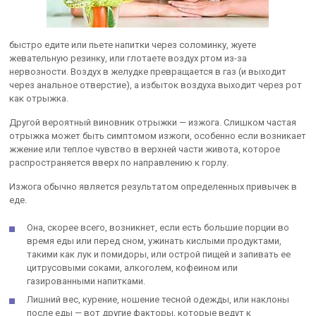
быстро едите или пьете напитки через соломинку, жуете
жевательную резинку, или глотаете воздух ртом из-за
нервозности. Воздух в желудке превращается в газ (и выходит
через анальное отверстие), а избыток воздуха выходит через рот
как отрыжка.
Другой вероятный виновник отрыжки — изжога. Слишком частая
отрыжка может быть симптомом изжоги, особенно если возникает
жжение или теплое чувство в верхней части живота, которое
распространяется вверх по направлению к горлу.
Изжога обычно является результатом определенных привычек в
еде.
Она, скорее всего, возникнет, если есть большие порции во
время еды или перед сном, ужинать кислыми продуктами,
такими как лук и помидоры, или острой пищей и запивать ее
цитрусовыми соками, алкоголем, кофеином или
газированными напитками.
Лишний вес, курение, ношение тесной одежды, или наклоны
после еды — вот другие факторы, которые ведут к