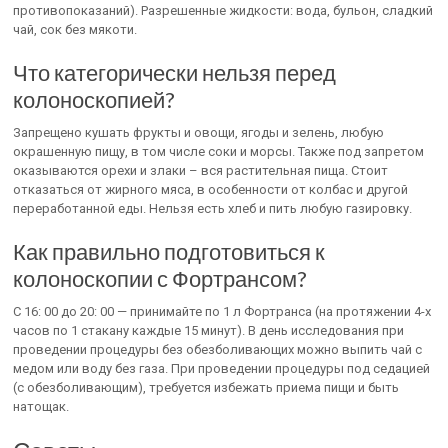
противопоказаний). Разрешенные жидкости: вода, бульон, сладкий
чай, сок без мякоти.
Что категорически нельзя перед
колоноскопией?
Запрещено кушать фрукты и овощи, ягоды и зелень, любую
окрашенную пищу, в том числе соки и морсы. Также под запретом
оказываются орехи и злаки – вся растительная пища. Стоит
отказаться от жирного мяса, в особенности от колбас и другой
переработанной еды. Нельзя есть хлеб и пить любую газировку.
Как правильно подготовиться к
колоноскопии с Фортрансом?
С 16: 00 до 20: 00 — принимайте по 1 л Фортранса (на протяжении 4-х
часов по 1 стакану каждые 15 минут). В день исследования при
проведении процедуры без обезболивающих можно выпить чай с
медом или воду без газа. При проведении процедуры под седацией
(с обезболивающим), требуется избежать приема пищи и быть
натощак.