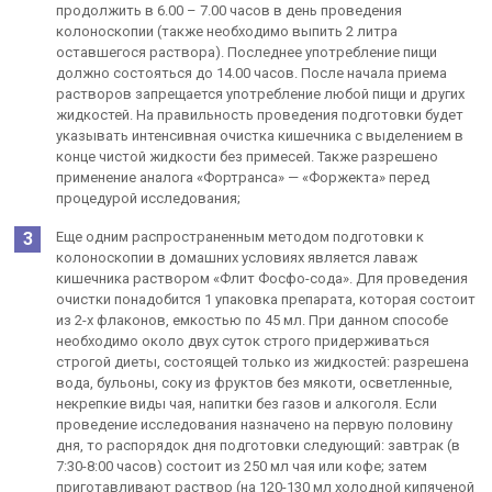
продолжить в 6.00 – 7.00 часов в день проведения
колоноскопии (также необходимо выпить 2 литра
оставшегося раствора). Последнее употребление пищи
должно состояться до 14.00 часов. После начала приема
растворов запрещается употребление любой пищи и других
жидкостей. На правильность проведения подготовки будет
указывать интенсивная очистка кишечника с выделением в
конце чистой жидкости без примесей. Также разрешено
применение аналога «Фортранса» — «Форжекта» перед
процедурой исследования;
Еще одним распространенным методом подготовки к
колоноскопии в домашних условиях является лаваж
кишечника раствором «Флит Фосфо-сода». Для проведения
очистки понадобится 1 упаковка препарата, которая состоит
из 2-х флаконов, емкостью по 45 мл. При данном способе
необходимо около двух суток строго придерживаться
строгой диеты, состоящей только из жидкостей: разрешена
вода, бульоны, соку из фруктов без мякоти, осветленные,
некрепкие виды чая, напитки без газов и алкоголя. Если
проведение исследования назначено на первую половину
дня, то распорядок дня подготовки следующий: завтрак (в
7:30-8:00 часов) состоит из 250 мл чая или кофе; затем
приготавливают раствор (на 120-130 мл холодной кипяченой