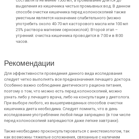
составлять не менее 1500 мл, а промывание длится до
выделения из кишечника чистых промывных вод. В данном
способе очистки кишечника перед колоноскопией также
уместным является назначение слабительного (можно
употребить около 40-70 мл касторового масла или 100 мл
25% раствора магнезии сернокислой). Второй этап –
утренний: очистка кишечника проводится в 7:00 и в 8:00
часов.
Рекомендации
Для эффективности проведения данного вида исследования
следует четко выполнять все предназначения лечащего доктора.
Особенно важно соблюдение диетического рациона питания,
поэтому о том, что можно есть перед колоноскопией, можно
узнать либо у лечащего врача, либо на консультации у диетолога.
При выборе любого, из вышеприведенных способов очистки
кишечника диета необходима. Следует помнить, что в день
исследование употребление любой пищи запрещено (в том числе
перед колоноскопией запрещаются даже легкие завтраки).
Также необходимо проконсультироваться с анестезиологом, так
как возможны тяжелые осложнения, связанные с наличием