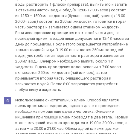
воды растворить 1 флакон препарата), выпить его и запить
1 стаканом чистой воды; обед (в 12:00-17:00 часов) состоит
из 1250 – 1500 мл жидкости (бульон, сок, чай); ужин (в 19:00-
20:00 часов) состоит из 250 мл жидкости; готовится вторая
часть раствора и запивается одним стаканом жидкости.
Если исследование проводится во второй части дня, то
последний прием твердой пищи допускается в 12-13 часов за
день до процедуры. После этого разрешается употребление
только жидкой пищи. В 19:00 выпивается 250 мл холодной
воды, употребляется первая часть раствора и запивается
250 мл воды. Вечером необходимо выпить около 1 л
жидкости. В день проведения колоноскопии в 7:00 часов
выпивается 250 мл жидкости (чай или сок), затем
принимается вторая часть очищающего раствора и
запивается водой. После 8:00 запрещается употреблять
любую пищу и жидкость;
Использование очистительных клизм. Способ является
очень простым и недорогим, однако для его проведения
необходима помощь еще одного человека. Очищение
кишечника при помощи клизм проводят в два этапа. Первый
этап – вечерний: очистка проводится в 19:00 и 20:00 часов, а
затем – в 20:00 и 21:00 час. Объем одной клизмы должен