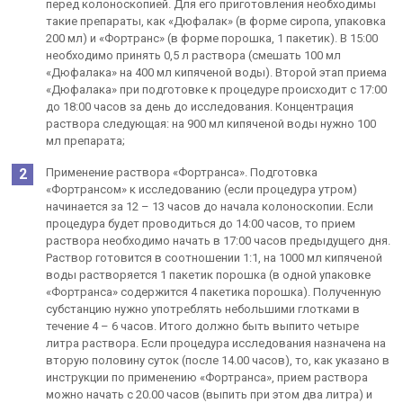
перед колоноскопией. Для его приготовления необходимы
такие препараты, как «Дюфалак» (в форме сиропа, упаковка
200 мл) и «Фортранс» (в форме порошка, 1 пакетик). В 15:00
необходимо принять 0,5 л раствора (смешать 100 мл
«Дюфалака» на 400 мл кипяченой воды). Второй этап приема
«Дюфалака» при подготовке к процедуре происходит с 17:00
до 18:00 часов за день до исследования. Концентрация
раствора следующая: на 900 мл кипяченой воды нужно 100
мл препарата;
Применение раствора «Фортранса». Подготовка
«Фортрансом» к исследованию (если процедура утром)
начинается за 12 – 13 часов до начала колоноскопии. Если
процедура будет проводиться до 14:00 часов, то прием
раствора необходимо начать в 17:00 часов предыдущего дня.
Раствор готовится в соотношении 1:1, на 1000 мл кипяченой
воды растворяется 1 пакетик порошка (в одной упаковке
«Фортранса» содержится 4 пакетика порошка). Полученную
субстанцию нужно употреблять небольшими глотками в
течение 4 – 6 часов. Итого должно быть выпито четыре
литра раствора. Если процедура исследования назначена на
вторую половину суток (после 14.00 часов), то, как указано в
инструкции по применению «Фортранса», прием раствора
можно начать с 20.00 часов (выпить при этом два литра) и