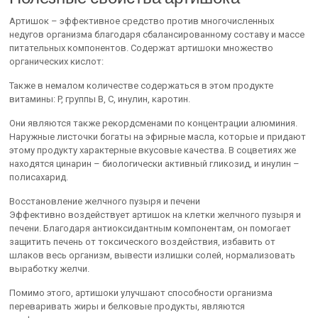
Артишок – эффективное средство против многочисленных
недугов организма благодаря сбалансированному составу и массе
питательных компонентов. Содержат артишоки множество
органических кислот:
Также в немалом количестве содержаться в этом продукте
витамины: P, группы B, C, инулин, каротин.
Они являются также рекордсменами по концентрации алюминия.
Наружные листочки богаты на эфирные масла, которые и придают
этому продукту характерные вкусовые качества. В соцветиях же
находятся цинарин – биологически активный гликозид, и инулин –
полисахарид.
Восстановление желчного пузыря и печени
Эффективно воздействует артишок на клетки желчного пузыря и
печени. Благодаря антиоксидантным компонентам, он помогает
защитить печень от токсического воздействия, избавить от
шлаков весь организм, вывести излишки солей, нормализовать
выработку желчи.
Помимо этого, артишоки улучшают способности организма
переваривать жиры и белковые продукты, являются