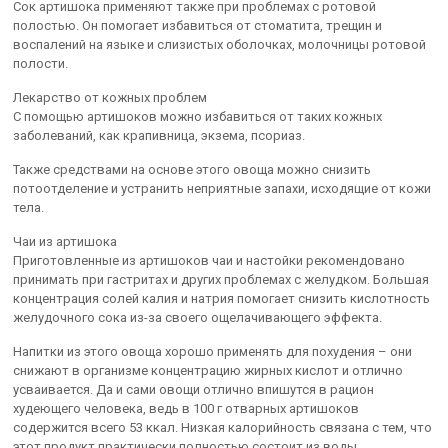
Сок артишока применяют также при проблемах с ротовой
полостью. Он помогает избавиться от стоматита, трещин и
воспалений на языке и слизистых оболочках, молочницы ротовой
полости.
Лекарство от кожных проблем
С помощью артишоков можно избавиться от таких кожных
заболеваний, как крапивница, экзема, псориаз.
Также средствами на основе этого овоща можно снизить
потоотделение и устранить неприятные запахи, исходящие от кожи
тела.
Чаи из артишока
Приготовленные из артишоков чаи и настойки рекомендовано
принимать при гастритах и других проблемах с желудком. Большая
концентрация солей калия и натрия помогает снизить кислотность
желудочного сока из-за своего ощелачивающего эффекта.
Напитки из этого овоща хорошо применять для похудения – они
снижают в организме концентрацию жирных кислот и отлично
усваивается. Да и сами овощи отлично впишутся в рацион
худеющего человека, ведь в 100 г отварных артишоков
содержится всего 53 ккал. Низкая калорийность связана с тем, что
этот продукт практически полностью состоит из воды.