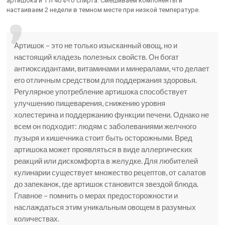
артишока и 1 л 40%-го спирта. Смешиваем компоненты и
настаиваем 2 недели в темном месте при низкой температуре.
Артишок – это не только изысканный овощ, но и
настоящий кладезь полезных свойств. Он богат
антиоксидантами, витаминами и минералами, что делает
его отличным средством для поддержания здоровья.
Регулярное употребление артишока способствует
улучшению пищеварения, снижению уровня
холестерина и поддержанию функции печени. Однако не
всем он подходит: людям с заболеваниями желчного
пузыря и кишечника стоит быть осторожными. Вред
артишока может проявляться в виде аллергических
реакций или дискомфорта в желудке. Для любителей
кулинарии существует множество рецептов, от салатов
до запеканок, где артишок становится звездой блюда.
Главное – помнить о мерах предосторожности и
наслаждаться этим уникальным овощем в разумных
количествах.