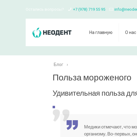
Остались вопросы?
+7 (978) 719 55 95
info@neode
На главную
О нас
Блог
›
Польза мороженого
Удивительная польза дл
Медики отмечают, что м
организму. Во-первых, о