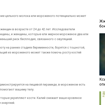
ние цельного молока или мороженого потенциально может
Жж
бок
женщин в возрасте от 24 до 42 лет. Исследователи
нщины, и женщины, которые ели жирное мороженое два или
меньший риск бесплодия, связанного с овуляцией.
у на ранних стадиях беременности, борятся с тошнотой,
льций из мороженого может также помочь росту костей
Кси
оп
демонстрируется на пищевой пирамиде, в мороженом есть
помогают вашему телу.
торые укрепляют кости. Калий снижает ваше кровяное
 энергией.