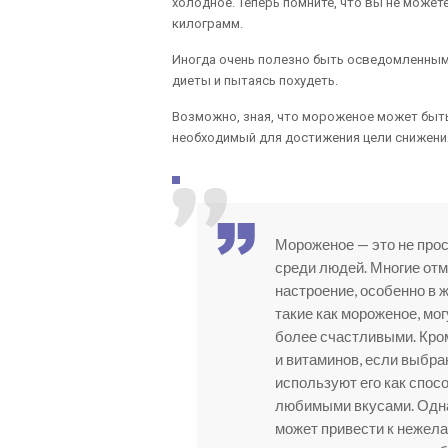
холодное. Теперь помните, что вы не может
килограмм.
Иногда очень полезно быть осведомленным 
диеты и пытаясь похудеть.
Возможно, зная, что мороженое может быть
необходимый для достижения цели снижения
Мороженое — это не прос
среди людей. Многие отм
настроение, особенно в 
такие как мороженое, мо
более счастливыми. Кро
и витаминов, если выбр
используют его как спос
любимыми вкусами. Одна
может привести к нежел