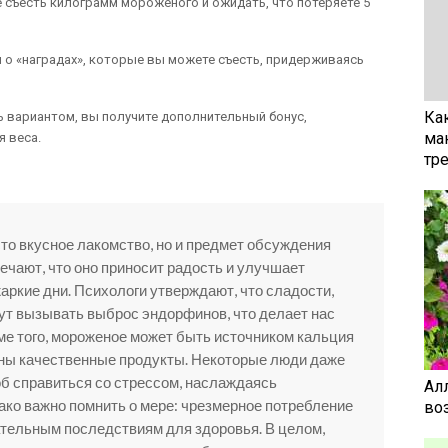
е съесть килограмм мороженого и ожидать, что потеряете 5
о «наградах», которые вы можете съесть, придерживаясь
Ка
 вариантом, вы получите дополнительный бонус,
ма
 веса.
тр
то вкусное лакомство, но и предмет обсуждения
ечают, что оно приносит радость и улучшает
жаркие дни. Психологи утверждают, что сладости,
гут вызывать выброс эндорфинов, что делает нас
ме того, мороженое может быть источником кальция
аны качественные продукты. Некоторые люди даже
об справиться со стрессом, наслаждаясь
Ал
ко важно помнить о мере: чрезмерное потребление
воз
ательным последствиям для здоровья. В целом,