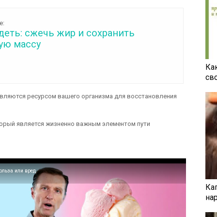
е:
деть: сжечь жир и сохранить
ю массу
Ка
св
являются ресурсом вашего организма для восстановления
орый является жизненно важным элементом пути
польза или вред
Ка
на