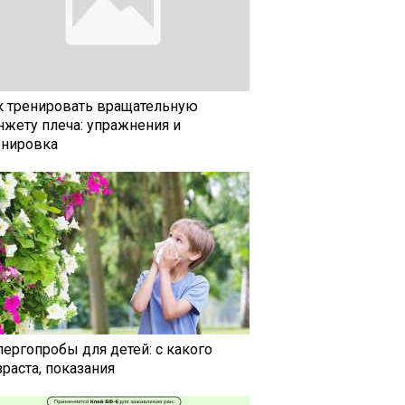
к тренировать вращательную
нжету плеча: упражнения и
енировка
лергопробы для детей: с какого
раста, показания