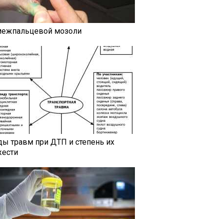
межпальцевой мозоли
ды травм при ДТП и степень их
жести