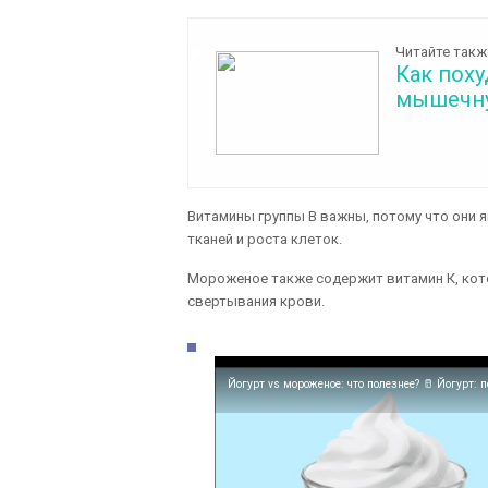
Читайте такж
Как поху
мышечну
Витамины группы В важны, потому что они 
тканей и роста клеток.
Мороженое также содержит витамин К, кот
свертывания крови.
Йогурт vs мороженое: что полезнее? 🥛 Йогурт: 