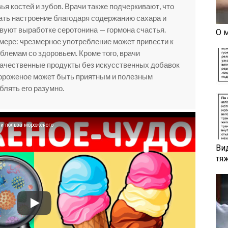
я костей и зубов. Врачи также подчеркивают, что
ть настроение благодаря содержанию сахара и
вуют выработке серотонина — гормона счастья.
О 
мере: чрезмерное употребление может привести к
облемам со здоровьем. Кроме того, врачи
ачественные продукты без искусственных добавок
мороженое может быть приятным и полезным
блять его разумно.
и польза мороженого
Ви
тя