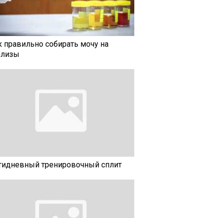
к правильно собирать мочу на
ализы
тидневный тренировочный сплит