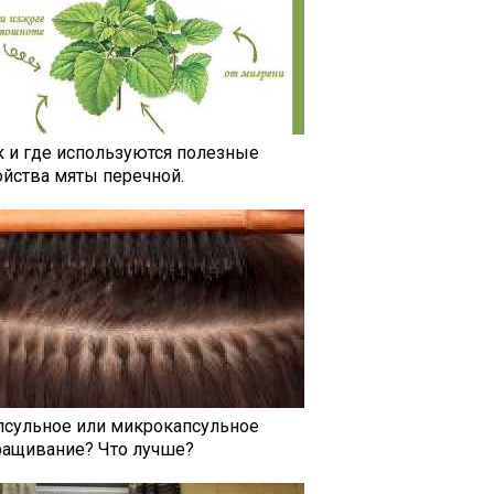
к и где используются полезные
ойства мяты перечной.
псульное или микрокапсульное
ращивание? Что лучше?