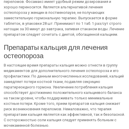
переломов. Фосамакс имеет удобный режим дозирования и
хорошо переносится. Является альтернативой лечения
остеопороза у женщин в постменопаузе, не получающих
заместительную гормональную терапию. Выпускается в форме
таблеток, в упаковке 28 шт. Принимают по 1 таб. 1 раз/сут строго
натощак за 30 минут до завтрака, запивая стаканом воды. Лечение
препаратом следует сочетать с диетой, обогащенной кальцием.
Препараты кальция для лечения
остеопороза
В настоящее время препараты кальция можно отнести в группу
медикаментов для дополнительного лечения остеопороза и его
профилактики. По данным многочисленных исследований, кальций
замедляет потери костной ткани, подавляя секрецию
паратиреоидного гормона. Увеличение потребления кальция
способствует достижению положительного кальциевого баланса
на таком уровне, чтобы поддерживать только минимальные
костные потери. Кроме того, прием препаратов кальция снижает
риск возникновения переломов. Немаловажно, что терапия
препаратами кальция является как эффективной, так и безопасной.
С осторожностью соли кальция следует применять больным с
мочекаменной болезнью.