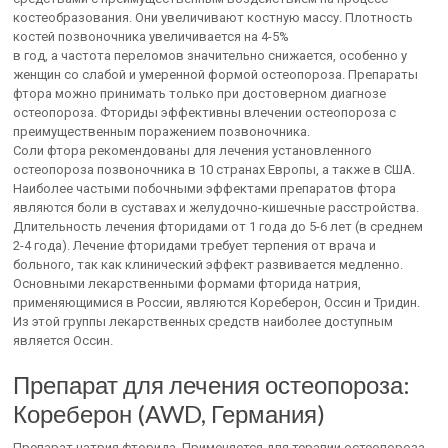
костеобразования. Они увеличивают костную массу. Плотность
костей позвоночника увеличивается на 4-5%
в год, а частота переломов значительно снижается, особенно у
женщин со слабой и умеренной формой остеопороза. Препараты
фтора можно принимать только при достоверном диагнозе
остеопороза. Фториды эффективны влечении остеопороза с
преимущественным поражением позвоночника.
Соли фтора рекомендованы для лечения установленного
остеопороза позвоночника в 10 странах Европы, а также в США.
Наиболее частыми побочными эффектами препаратов фтора
являются боли в суставах и желудочно-кишечные расстройства.
Длительность лечения фторидами от 1 года до 5-6 лет (в среднем
2-4 года). Лечение фторидами требует терпения от врача и
больного, так как клинический эффект развивается медленно.
Основными лекарственными формами фторида натрия,
применяющимися в России, являются Кореберон, Оссин и Тридин.
Из этой группы лекарственных средств наиболее доступным
является Оссин.
Препарат для лечения остеопороза:
Кореберон (AWD, Германия)
Препарат натрия фторида. Применяется для терапии остеопороза