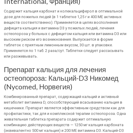
International, Франция)
Содержит кальция карбонат и колекальциферол в оптимальной
дозе для пожилых людей (в 1 таблетке 1,25 г и 400 ME активных
веществ соответственно). Применяется в целях восполнения
дефицита кальция и витамина D3 у пожилых людей, лечения
остеопороза у больных с дефицитом кальция или витамина D3 или
высоким риском его возникновения. Выпускается в форме
таблеток с приятным лимонным вкусом, 30 шт. в упаковке.
Применяется по 1 таб. 2 раза/сут. Таблетки следует рассасывать
или разжевывать.
Препарат кальция для лечения
остеопороза: Кальций-D3 Никомед
(Nycomed, Норвегия)
Комбинированный препарат, содержащий кальций и активный
метаболит витамина D, способствующий всасыванию кальция в
кишечнике. Препарат является эффективным средством как для
профилактики, так для и комплексной терапии остеопороза. Одна
жевательная таблетка препарата содержит оптимальную
комбинацию действующих веществ — 1250 мг кальция карбоната
(эквивалентно 500 мг кальция) и 200 ME витамина D3. Кальций-D3