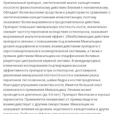
Оригинальный препарат, синтетический аналог кальцитонина
лосося по физиологическому действию близкий к человеческому.
Обладает более высоким сродством к рецепторам по сравнению с
синтетическими кальцитонинами млекопитающих, поэтому
оказывает более выраженное и продолжительное действие.
Препарат повышает минеральную плотность кости, значительно
снижает частоту переломов вследствие остеопороза, оказывает
выраженный анальгетический эффект. Обезболивающее действие
препарата связано с повышением под влиянием Миакальцика
уровня эндорфинов в плазме, взаимодействием препарата с
серотонинэргической и холинэргической системами, а также с
прямым действием Миакальцика на специфические болевые
рецепторы центральной нервной системы. В международных
клинических исследованиях подтверждена высокая
эффективность препарата при остеопорозе: достоверное
увеличение минеральной плотности кости и снижение риска
переломов тел позвонков, шейки бедра и костей предплечья
благодаря улучшению качества кости. Имеется большой опыт
клинического применения Миакальцика. Лечение может
проводиться длительно (до 5-6 лет). Препарат безопасен и хорошо
переносится. Применяется независимо от приема пищи и не
взаимодействует с другими лекарствами. Миакальцик не
оказывает влияния на уровень эндогенного кальцитонина и других
гормонов. Побочные эффекты при интраназальном введении