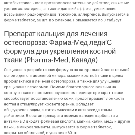
антибактериальное и противовоспалительное действие, снижение
уровня холестерина, антиоксидантный эффект, уменьшение
всасывания радионуклидов, токсинов, аллергенов. Выпускается в
форме таблеток, 50 шт. во флаконе. Применяется по 3 таб./сут.
Препарат кальция для лечения
остеопороза: Фарма-Мед леди’С
формула для укрепления костной
ткани (Pharma-Med, Канада)
Специально разработанная формула на натуральной растительной
основе для оптимальной минерализации костной ткани в целях
профилактики и лечения остеопороза, а также для улучшения
сращивания переломов. Помимо благотворного влияния на
костную ткань в постменопаузальном периоде препарат также
способствует восстановлению кожи, предотвращает ломкость
ногтей и стимулирует кроветворение. Обладает
общеукрепляющим, антитоксическим и антиоксидантным
действием. В состав препарата помимо кальция карбоната и
витамина D входят фолиевая кислота, магний, калий, медь и другие
важные микроэлементы. Выпускается в форме таблеток,
покрытых оболочкой, в упаковке 60 шт.