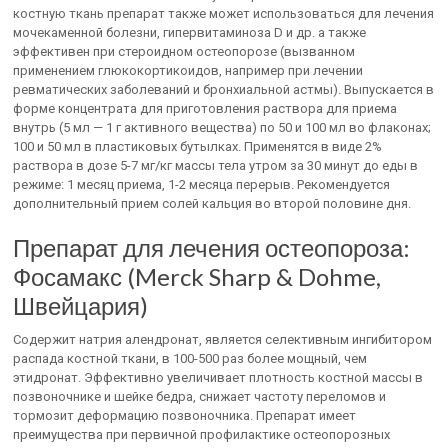
костную ткань препарат также может использоваться для лечения
мочекаменной болезни, гипервитаминоза D и др. а также
эффективен при стероидном остеопорозе (вызванном
применением глюкокортикоидов, например при лечении
ревматических заболеваний и бронхиальной астмы). Выпускается в
форме концентрата для приготовления раствора для приема
внутрь (5 мл — 1 г активного вещества) по 50 и 100 мл во флаконах;
100 и 50 мл в пластиковых бутылках. Применятся в виде 2%
раствора в дозе 5-7 мг/кг массы тела утром за 30 минут до еды в
режиме: 1 месяц приема, 1-2 месяца перерыв. Рекомендуется
дополнительный прием солей кальция во второй половине дня.
Препарат для лечения остеопороза:
Фосамакс (Merck Sharp & Dohme,
Швейцария)
Содержит натрия алендронат, является селективным ингибитором
распада костной ткани, в 100-500 раз более мощный, чем
этидронат. Эффективно увеличивает плотность костной массы в
позвоночнике и шейке бедра, снижает частоту переломов и
тормозит деформацию позвоночника. Препарат имеет
преимущества при первичной профилактике остеопорозных