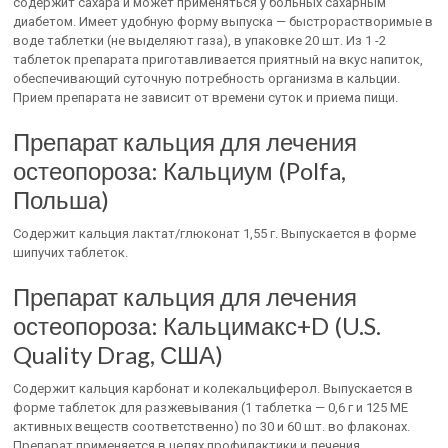
содержит сахара и может применяться у больных сахарным
диабетом. Имеет удобную форму выпуска — быстрорастворимые в
воде таблетки (не выделяют газа), в упаковке 20 шт. Из 1 -2
таблеток препарата приготавливается приятный на вкус напиток,
обеспечивающий суточную потребность организма в кальции.
Прием препарата не зависит от времени суток и приема пищи.
Препарат кальция для лечения
остеопороза: Кальциум (Polfa,
Польша)
Содержит кальция лактат/глюконат 1,55 г. Выпускается в форме
шипучих таблеток.
Препарат кальция для лечения
остеопороза: Кальцимакс+D (U.S.
Quality Drag, США)
Содержит кальция карбонат и колекальциферол. Выпускается в
форме таблеток для разжевывания (1 таблетка — 0,6 г и 125 ME
активных веществ соответственно) по 30 и 60 шт. во флаконах.
Препарат применяется в целях профилактики и лечения