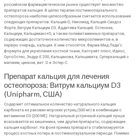
российском фармацевтическом рынке существует множество
препаратов кальция. В целях терапии постменопаузального
остеопороза наиболее целесообразным считается использование
следующих препаратов: Кальций-D, Никомед, Кальций-Сандоз
Форте, Витрум Кальциум D3, Аддитива Кальций, Остеокеа,
Кальциум, Кальцимакс+D, а также поливитаминных препаратов,
содержащих достаточное количество микроэлементов и, в
первую очередь, кальция. К ним относятся: Фарма-Мед Леди’с
формула для укрепления костной ткани, Калтрейт плюс, Идеос,
ОртоОстео, Эндур-Е 200, Кальцинова, Кальцевита, Суперкальций с
магнием, цинком, вит. D и Эстер-С.
Препарат кальция для лечения
остеопороза: Витрум кальциум D3
(Unipharm, США)
Содержит оптимальное количество натурального кальция
карбоната из раковин морских устриц (500 мг) в комбинации с
витамином D3 (200 ME). Натуральный устричный кальций лучше
всасывается из кишечника, чем другие препараты, содержащие
кальция карбонат. На фоне приема препарата стабилизируется
процесс костных потерь в постменопаузальном периоде. Помимо