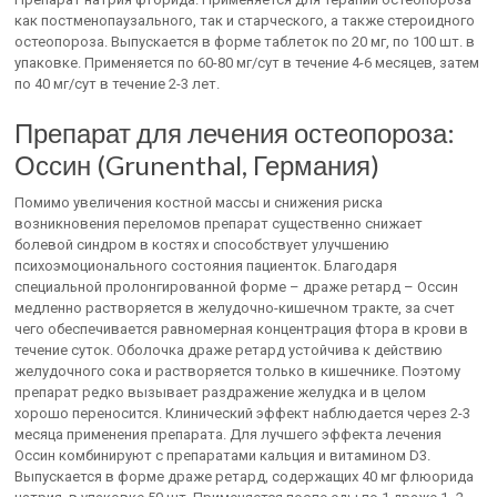
как постменопаузального, так и старческого, а также стероидного
остеопороза. Выпускается в форме таблеток по 20 мг, по 100 шт. в
упаковке. Применяется по 60-80 мг/сут в течение 4-6 месяцев, затем
по 40 мг/сут в течение 2-3 лет.
Препарат для лечения остеопороза:
Оссин (Grunenthal, Германия)
Помимо увеличения костной массы и снижения риска
возникновения переломов препарат существенно снижает
болевой синдром в костях и способствует улучшению
психоэмоционального состояния пациенток. Благодаря
специальной пролонгированной форме – драже ретард – Оссин
медленно растворяется в желудочно-кишечном тракте, за счет
чего обеспечивается равномерная концентрация фтора в крови в
течение суток. Оболочка драже ретард устойчива к действию
желудочного сока и растворяется только в кишечнике. Поэтому
препарат редко вызывает раздражение желудка и в целом
хорошо переносится. Клинический эффект наблюдается через 2-3
месяца применения препарата. Для лучшего эффекта лечения
Оссин комбинируют с препаратами кальция и витамином D3.
Выпускается в форме драже ретард, содержащих 40 мг флюорида