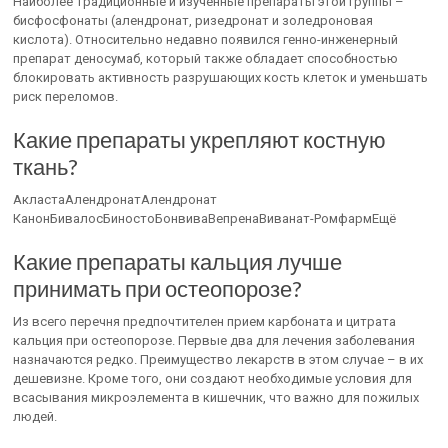
Наиболее традиционные и изученные препараты этой группы –
бисфосфонаты (алендронат, ризедронат и золедроновая
кислота). Относительно недавно появился генно-инженерный
препарат деносумаб, который также обладает способностью
блокировать активность разрушающих кость клеток и уменьшать
риск переломов.
Какие препараты укрепляют костную
ткань?
АкластаАлендронатАлендронат
КанонБивалосБиностоБонвиваВепренаВиванат-РомфармЕщё
Какие препараты кальция лучше
принимать при остеопорозе?
Из всего перечня предпочтителен прием карбоната и цитрата
кальция при остеопорозе. Первые два для лечения заболевания
назначаются редко. Преимущество лекарств в этом случае – в их
дешевизне. Кроме того, они создают необходимые условия для
всасывания микроэлемента в кишечник, что важно для пожилых
людей.