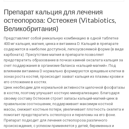
Препарат кальция для лечения
остеопороза: Остеокея (Vitabiotics,
Великобритания)
Представляет собой уникальную комбинацию в одной таблетке
400 мг кальция, магния, цинка и витамина D. Кальций в препарате
содержится в наиболее доступной, легкоусвояемой форме (в виде
карбоната). Присутствие магния в препарате позволяет
предотвратить образование в почках камней оксалата кальция за
счет поддержания в организме баланса «кальций-магний». Под
влиянием витамина D нормально формируются хрящевые клетки в
зонах роста костей, происходит захват кальция из плазмы крови и
его отложение в костях.
Цинк необходим для нормальной активности щелочной фосфатазы
в костях, поэтому улучшает костную минерализацию. Благодаря
своему составу Остеокея строит запасы кальций-магний-цинк в
правильном соотношении, поддерживает максимум костной
массы, снижает костные потери, увеличивает плотность скелета и
помогает предотвратить остеопороз и переломы на его фоне.
Препарат подходит для лечения остеопороза различного
происхождения, с успехом применяется у детей, беременных и