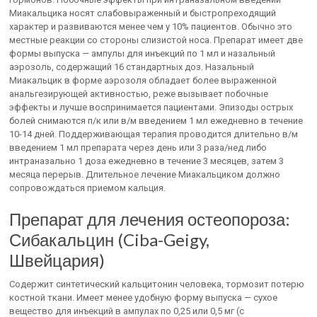
Миакальцика носят слабовыраженный и быстропреходящий
характер и развиваются менее чем у 10% пациентов. Обычно это
местные реакции со стороны слизистой носа. Препарат имеет две
формы выпуска — ампулы для инъекций по 1 мл и назальный
аэрозоль, содержащий 16 стандартных доз. Назальный
Миакальцик в форме аэрозоля обладает более выраженной
анальгезирующей активностью, реже вызывает побочные
эффекты и лучше воспринимается пациентами. Эпизоды острых
болей снимаются п/к или в/м введением 1 мл ежедневно в течение
10-14 дней. Поддерживающая терапия проводится длительно в/м
введением 1 мл препарата через день или 3 раза/нед либо
интраназально 1 доза ежедневно в течение 3 месяцев, затем 3
месяца перерыв. Длительное лечение Миакальциком должно
сопровождаться приемом кальция.
Препарат для лечения остеопороза:
Сибакальцин (Ciba-Geigy,
Швейцария)
Содержит синтетический кальцитонин человека, тормозит потерю
костной ткани. Имеет менее удобную форму выпуска — сухое
вещество для инъекций в ампулах по 0,25 или 0,5 мг (с