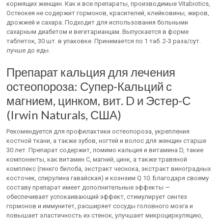
кормящих женщин. Как и все препараты, производимые Vitabiotics,
Остеокея не содержит гормонов, красителей, клейковины, жиров,
дрожжей и сахара. Подходит для использования больными
сахарным диабетом и вегетарианцам. Выпускается в форме
таблеток, 30 шт. в упаковке. Принимается по 1 таб. 2-3 раза/сут.
лучше до еды.
Препарат кальция для лечения
остеопороза: Супер-Кальций с
магнием, цинком, вит. D и Эстер-С
(Irwin Naturals, США)
Рекомендуется для профилактики остеопороза, укрепления
костной ткани, а также зубов, ногтей и волос для женщин старше
30 лет. Препарат содержит, помимо кальция и витамина D, такие
компоненты, как витамин С, магний, цинк, а также травяной
комплекс (гинкго билоба, экстракт чеснока, экстракт виноградных
косточек, спирулина гавайская) и коэнзим Q 10. Благодаря своему
составу препарат имеет дополнительные эффекты —
обеспечивает успокаивающий эффект, стимулирует синтез
гормонов и иммунитет, расширяет сосуды головного мозга и
повышает эластичность их стенок, улучшает микроциркуляцию,