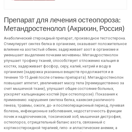
Препарат для лечения остеопороза:
Метандростенолол (Акрихин, Россия)
Анаболический стероидный препарат, производное тестостерона.
Стимулирует синтез белка в организме, оказывает положительное
влияние на азотистый обмен; задерживает азот в организме и
уменьшает выделение почками мочевины. Метандростенолон
улучшает трофику тканей, способствует отложению кальция в
костях, задерживает фосфор, серу, калий, натрий и воду в
организме (задержка указанных веществ продолжается и в
течение 10-15 дней после отмены препарата). Метандростенолон
повышает аппетит, увеличивает массу тела (преимущественно за
счет мышечной ткани), улучшает общее состояние больных,
ускоряет кальцинацию костей (при остеопорозе). Показания к
применению: нарушения синтеза белка, кахексия различного
генеза, травмы, ожоги, до- и послеоперационный период, лучевая
болезнь, инфекционные заболевания, недостаточность функции
почек и надпочечников, токсический зоб, мышечная дистрофия,
остеопороз, отрицательный баланс азота, связанный с
кортикостероидной терапией, гипо- и апластические анемии, а