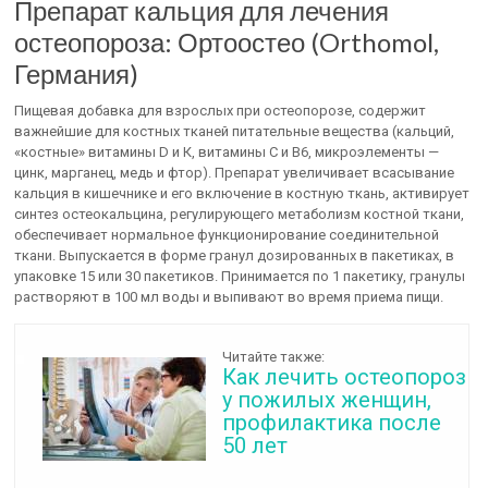
Препарат кальция для лечения
остеопороза: Ортоостео (Orthomol,
Германия)
Пищевая добавка для взрослых при остеопорозе, содержит
важнейшие для костных тканей питательные вещества (кальций,
«костные» витамины D и К, витамины С и В6, микроэлементы —
цинк, марганец, медь и фтор). Препарат увеличивает всасывание
кальция в кишечнике и его включение в костную ткань, активирует
синтез остеокальцина, регулирующего метаболизм костной ткани,
обеспечивает нормальное функционирование соединительной
ткани. Выпускается в форме гранул дозированных в пакетиках, в
упаковке 15 или 30 пакетиков. Принимается по 1 пакетику, гранулы
растворяют в 100 мл воды и выпивают во время приема пищи.
Читайте также:
Как лечить остеопороз
у пожилых женщин,
профилактика после
50 лет