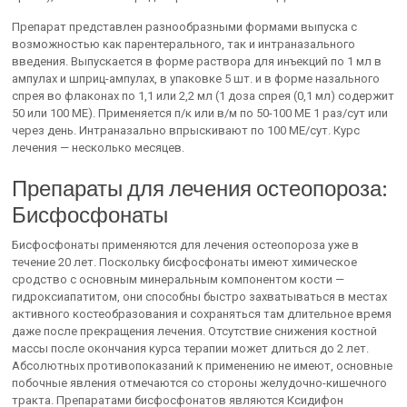
Препарат представлен разнообразными формами выпуска с
возможностью как парентерального, так и интраназального
введения. Выпускается в форме раствора для инъекций по 1 мл в
ампулах и шприц-ампулах, в упаковке 5 шт. и в форме назального
спрея во флаконах по 1,1 или 2,2 мл (1 доза спрея (0,1 мл) содержит
50 или 100 ME). Применяется п/к или в/м по 50-100 ME 1 раз/сут или
через день. Интраназально впрыскивают по 100 МЕ/сут. Курс
лечения — несколько месяцев.
Препараты для лечения остеопороза:
Бисфосфонаты
Бисфосфонаты применяются для лечения остеопороза уже в
течение 20 лет. Поскольку бисфосфонаты имеют химическое
сродство с основным минеральным компонентом кости —
гидроксиапатитом, они способны быстро захватываться в местах
активного костеобразования и сохраняться там длительное время
даже после прекращения лечения. Отсутствие снижения костной
массы после окончания курса терапии может длиться до 2 лет.
Абсолютных противопоказаний к применению не имеют, основные
побочные явления отмечаются со стороны желудочно-кишечного
тракта. Препаратами бисфосфонатов являются Ксидифон