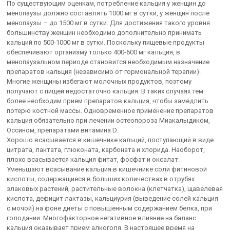
По существующим оценкам, потребление кальция у женщин до
менопаузы должно составлять 1000 мг в сутки, у женщин после
менопаузы – до 1500 мг в сутки. Для достижения такого уровня
большинству женщин необходимо дополнительно принимать
кальций по 500-1000 мг в сутки. Поскольку пищевые продукты
обеспечивают организму только 400-600 мг кальция, в
менопаузальном периоде становится необходимым назначение
препаратов кальция (независимо от гормональной терапии).
Многие женщины избегают молочных продуктов, поэтому
получают с пищей недостаточно кальция. В таких случаях тем
более необходим прием препаратов кальция, чтобы замедлить
потерю костной массы. Одновременное применение препаратов
кальция обязательно при лечении остеопороза Миакалыдиком,
Оссином, препаратами витамина D.
Хорошо всасывается в кишечнике кальций, поступающий в виде
цитрата, лактата, глюконата, карбоната и хлорида. Наоборот,
плохо всасывается кальция фитат, фосфат и оксалат.
Уменьшают всасывание кальция в кишечнике соли фитиновой
кислоты, содержащиеся в больших количествах в отрубях
злаковых растений, растительные волокна (клетчатка), щавелевая
кислота, дефицит лактазы, кальциурия (выведение солей кальция
с мочой) на фоне диеты с повышенным содержанием белка, при
голодании. Многофакторное негативное влияние на баланс
кальция оказывает прием алкоголя. В настоящее время на