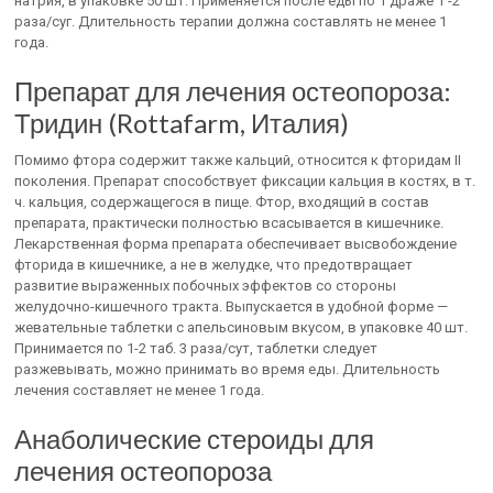
натрия, в упаковке 50 шт. Применяется после еды по 1 драже 1 -2
раза/суг. Длительность терапии должна составлять не менее 1
года.
Препарат для лечения остеопороза:
Тридин (Rottafarm, Италия)
Помимо фтора содержит также кальций, относится к фторидам II
поколения. Препарат способствует фиксации кальция в костях, в т.
ч. кальция, содержащегося в пище. Фтор, входящий в состав
препарата, практически полностью всасывается в кишечнике.
Лекарственная форма препарата обеспечивает высвобождение
фторида в кишечнике, а не в желудке, что предотвращает
развитие выраженных побочных эффектов со стороны
желудочно-кишечного тракта. Выпускается в удобной форме —
жевательные таблетки с апельсиновым вкусом, в упаковке 40 шт.
Принимается по 1-2 таб. 3 раза/сут, таблетки следует
разжевывать, можно принимать во время еды. Длительность
лечения составляет не менее 1 года.
Анаболические стероиды для
лечения остеопороза