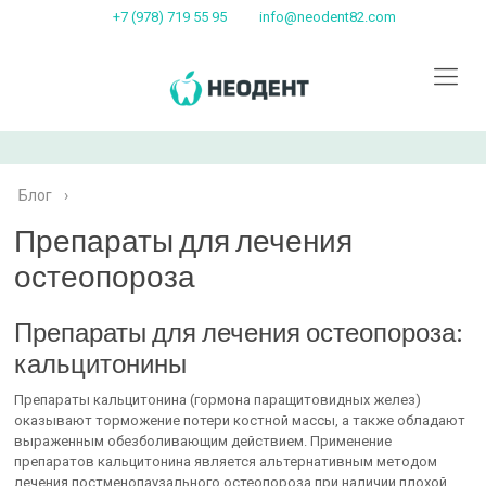
+7 (978) 719 55 95
info@neodent82.com
Блог
›
Препараты для лечения
остеопороза
Препараты для лечения остеопороза:
кальцитонины
Препараты кальцитонина (гормона паращитовидных желез)
оказывают торможение потери костной массы, а также обладают
выраженным обезболивающим действием. Применение
препаратов кальцитонина является альтернативным методом
лечения постменопаузального остеопороза при наличии плохой