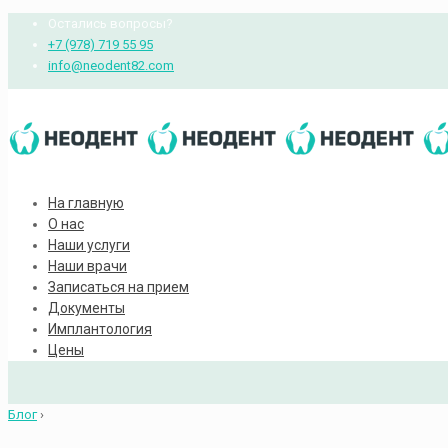
Остались вопросы?
+7 (978) 719 55 95
info@neodent82.com
На главную
О нас
Наши услуги
Наши врачи
Записаться на прием
Документы
Имплантология
Цены
Блог
›