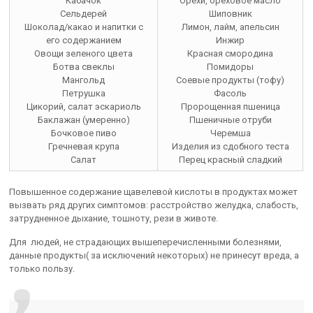
Кабачок
Орехи, ореховое масло
Сельдерей
Шиповник
Шоколад/какао и напитки с
Лимон, лайм, апельсин
его содержанием
Инжир
Овощи зеленого цвета
Красная смородина
Ботва свеклы
Помидоры
Мангольд
Соевые продукты (тофу)
Петрушка
Фасоль
Цикорий, салат эскариоль
Пророщенная пшеница
Баклажан (умеренно)
Пшеничные отруби
Бочковое пиво
Черемша
Гречневая крупа
Изделия из сдобного теста
Салат
Перец красный сладкий
Повышенное содержание щавелевой кислоты в продуктах может
вызвать ряд других симптомов: расстройство желудка, слабость,
затрудненное дыхание, тошноту, рези в животе.
Для людей, не страдающих вышеперечисленными болезнями,
данные продукты( за исключений некоторых) не принесут вреда, а
только пользу.