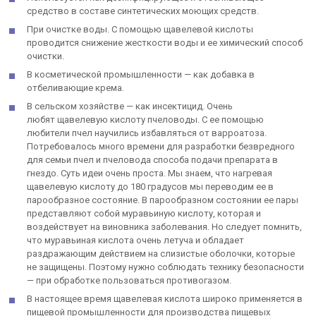
средство в составе синтетических моющих средств.
При очистке воды. С помощью щавелевой кислоты
проводится снижение жесткости воды и ее химический способ
очистки.
В косметической промышленности — как добавка в
отбеливающие крема.
В сельском хозяйстве — как инсектицид. Очень
любят щавелевую кислоту пчеловоды. С ее помощью
любители пчел научились избавляться от варроатоза.
Потребовалось много времени для разработки безвредного
для семьи пчел и пчеловода способа подачи препарата в
гнездо. Суть идеи очень проста. Мы знаем, что нагревая
щавелевую кислоту до 180 градусов мы переводим ее в
парообразное состояние. В парообразном состоянии ее пары
представляют собой муравьиную кислоту, которая и
воздействует на виновника заболевания. Но следует помнить,
что муравьиная кислота очень летуча и обладает
раздражающим действием на слизистые оболочки, которые
не защищены. Поэтому нужно соблюдать технику безопасности
— при обработке пользоваться противогазом.
В настоящее время щавелевая кислота широко применяется в
пищевой промышленности для производства пищевых