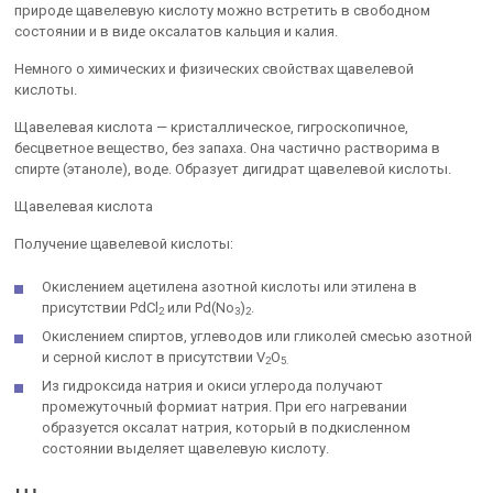
природе щавелевую кислоту можно встретить в свободном
состоянии и в виде оксалатов кальция и калия.
Немного о химических и физических свойствах щавелевой
кислоты.
Щавелевая кислота — кристаллическое, гигроскопичное,
бесцветное вещество, без запаха. Она частично растворима в
спирте (этаноле), воде. Образует дигидрат щавелевой кислоты.
Щавелевая кислота
Получение щавелевой кислоты:
Окислением ацетилена азотной кислоты или этилена в
присутствии PdCl
или Pd(No
)
.
2
3
2
Окислением спиртов, углеводов или гликолей смесью азотной
и серной кислот в присутствии V
O
2
5.
Из гидроксида натрия и окиси углерода получают
промежуточный формиат натрия. При его нагревании
образуется оксалат натрия, который в подкисленном
состоянии выделяет щавелевую кислоту.