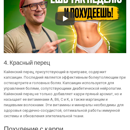
4. Красный перец
Кайенский перец, присутствующий в приправе, содержит
капсаицин. Последний является эффективным болеутоляющим при
остеоартрите и головных болях. Капсаицин используется для
управления болями, сопутствующими диабетической нейропатии.
Кайенский перец не только добавляет карри пряный аромат, но и
насыщает ее витаминами А, B6, C и K, а также марганцем и
пищевыми волокнами. Эти витамины и минералы необходимы для
здоровья сердечно-сосудистой, оптимальной работы иммунной
системы и обновления эпителиальной ткани.
Похудение с карри