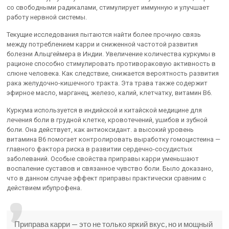
со свободными радикалами, стимулирует иммунную и улучшает
работу нервной системы.
Текущие исследования пытаются найти более прочную связь
между потреблением карри и сниженной частотой развития
болезни Альцгеймера в Индии. Увеличение количества куркумы в
рационе способно стимулировать противораковую активность в
слюне человека. Как следствие, снижается вероятность развития
рака желудочно-кишечного тракта. Эта трава также содержит
эфирное масло, марганец, железо, калий, клетчатку, витамин B6.
Куркума используется в индийской и китайской медицине для
лечения боли в грудной клетке, кровотечений, ушибов и зубной
боли. Она действует, как антиоксидант. а высокий уровень
витамина B6 помогает контролировать выработку гомоцистеина —
главного фактора риска в развитии сердечно-сосудистых
заболеваний. Особые свойства приправы карри уменьшают
воспаление суставов и связанное чувство боли. Было доказано,
что в данном случае эффект приправы практически сравним с
действием ибупрофена.
Приправа карри — это не только яркий вкус, но и мощный