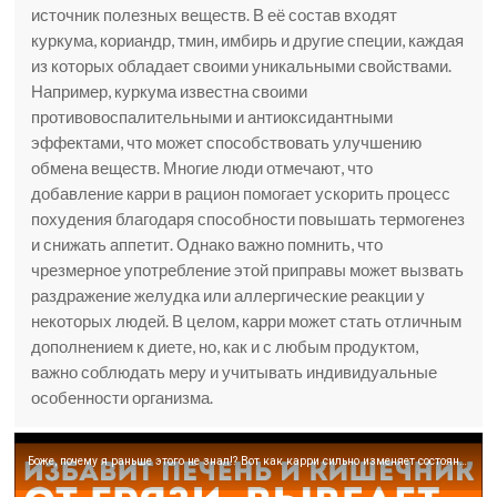
источник полезных веществ. В её состав входят
куркума, кориандр, тмин, имбирь и другие специи, каждая
из которых обладает своими уникальными свойствами.
Например, куркума известна своими
противовоспалительными и антиоксидантными
эффектами, что может способствовать улучшению
обмена веществ. Многие люди отмечают, что
добавление карри в рацион помогает ускорить процесс
похудения благодаря способности повышать термогенез
и снижать аппетит. Однако важно помнить, что
чрезмерное употребление этой приправы может вызвать
раздражение желудка или аллергические реакции у
некоторых людей. В целом, карри может стать отличным
дополнением к диете, но, как и с любым продуктом,
важно соблюдать меру и учитывать индивидуальные
особенности организма.
Боже, почему я раньше этого не знал!? Вот как карри сильно изменяет состояние всего тела