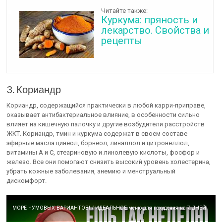
Читайте также:
Куркума: пряность и
лекарство. Свойства и
рецепты
3. Кориандр
Кориандр, содержащийся практически в любой карри-приправе,
оказывает антибактериальное влияние, в особенности сильно
влияет на кишечную палочку и другие возбудители расстройств
ЖКТ. Кориандр, тмин и куркума содержат в своем составе
эфирные масла цинеол, борнеол, линаллол и цитронеллол,
витамины А и С, стеариновую и линолевую кислоты, фосфор и
железо. Все они помогают снизить высокий уровень холестерина,
убрать кожные заболевания, анемию и менструальный
дискомфорт.
МОРЕ ЧУМОВЫХ ВАРИАНТОВ! / ИДЕАЛЬНОЕ меню для похудения на 7 ДНЕЙ!