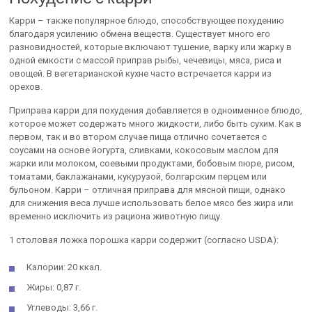
Карри – также популярное блюдо, способствующее похудению
благодаря усилению обмена веществ. Существует много его
разновидностей, которые включают тушение, варку или жарку в
одной емкости с массой приправ рыбы, чечевицы, мяса, риса и
овощей. В вегетарианской кухне часто встречается карри из
орехов.
Приправа карри для похудения добавляется в одноименное блюдо,
которое может содержать много жидкости, либо быть сухим. Как в
первом, так и во втором случае пища отлично сочетается с
соусами на основе йогурта, сливками, кокосовым маслом для
жарки или молоком, соевыми продуктами, бобовым пюре, рисом,
томатами, баклажанами, кукурузой, болгарским перцем или
бульоном. Карри – отличная приправа для мясной пищи, однако
для снижения веса лучше использовать белое мясо без жира или
временно исключить из рациона животную пищу.
1 столовая ложка порошка карри содержит (согласно USDA):
Калории: 20 ккал.
Жиры: 0,87 г.
Углеводы: 3,66 г.