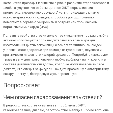
заменителя приводит к снижению риска развития атеросклероза и
диабета, улучшению работы органов ЖКТ, нормализации
кровотока, укреплению сосудов. Листья, пришедшие к нам от
южноамериканских индейцев, способствуют долголетию,
помогают в борьбе с ожирением и острым или хроническим
поражением миокарда (ИБС).
Полезные свойства стевии делают ее уникальным продуктом. Она
активно используется производителями во всем мире для
изготовления диетической пищи и помогает миллионам людей
укрепить свое здоровье при помощи натурального, вкусного и
практически лишенного калорий средства. Попробуйте «медовую»
траву и вы – для приготовления любимых блюд и напитков или в
составе диетических сладостей, которые могут позволить себе
даже те, кто следит за фигурой. Найдите правильную альтернативу
сахару – легкую, безвредную и универсальную.
Вопрос-ответ
Чем опасен сахарозаменитель стевия?
В редких случаях стевия вызывает проблемы с ЖКТ:
газообразование, диарею, расстройство желудка. Кроме того, она