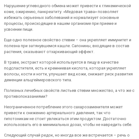
Нарушение углеводного обмена может привести к гликемической
коме, ожирению, панкреатиту. «Медовая трава» позволяет
избежать серьезных заболеваний и нормализует основные
процессы, происходящие в нашем организме при приеме и
усвоении пищи.
Еще одно полезное свойство стевии – она укрепляет иммунитет и
полезна при затянувшемся кашле. Сапонины, входящие в состав
растения, оказывают отхаркивающий эффект.
В траве, экстракт которой используется в пищу в качестве
подсластителя, есть и кремниевая кислота, которая укрепляет
волосы, кости и ногти, улучшает вид кожи, снижает риск развития
деменции альцгеймеровского типа.
Полезных лечебных свойств листьев стевии множество, а что же с
противопоказаниями?
Неограниченное потребление этого сахарозаменителя может
привести к снижению артериального давления, так что
гипотоникам не стоит увлекаться этим продуктом. Достаточно
использовать его в минимальных дозах, чтобы не навредить себе.
Следующий случай редок, но иногда все же встречается – речь о