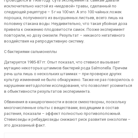
Проводился в 1968 году. Суть эксперимента: самкам давали
исключительно настой из «медовой» травы, сделанный по
следующей рецептуре – 5 г на 100 мл. А это 100 чайных ложек
порошка, полученного из высушенных листьев, всего лишь на
половину стакана воды. Неудивительно, что такая убойная доза
привела к снижению плодовитости самок. Позже эксперимент
повторили, но дозу снизили. Результат – никакого негативного
воздействия на репродуктивную систему.
С бактериями сальмонеллы
Датируется 1985-87 гг. Опыт показал, что стевиол вызывает
мутацию некоторых штаммов бактерий рода Salmonella. Причем
речь шла лишь о нескольких штаммах – при проверке других
культур изменений не было обнаружено. Также не раз говорилось о
нарушении методологии исследования, что позволяет усомниться
в объективности результатов эксперимента.
Обвинения в канцерогенности и вовсе смехотворны, поскольку
многочисленные опыты с веществами, входящими в состав
растения, показали – эффект полностью противоположный.
Стевиозиды и ребаудиозиды снижают риск развития онкологии –
это доказанный факт.