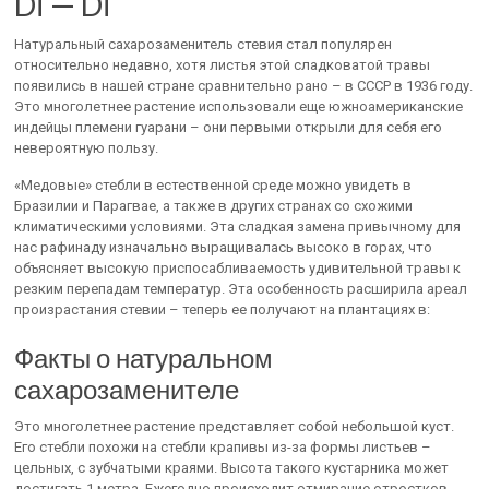
Di — Di
Натуральный сахарозаменитель стевия стал популярен
относительно недавно, хотя листья этой сладковатой травы
появились в нашей стране сравнительно рано – в СССР в 1936 году.
Это многолетнее растение использовали еще южноамериканские
индейцы племени гуарани – они первыми открыли для себя его
невероятную пользу.
«Медовые» стебли в естественной среде можно увидеть в
Бразилии и Парагвае, а также в других странах со схожими
климатическими условиями. Эта сладкая замена привычному для
нас рафинаду изначально выращивалась высоко в горах, что
объясняет высокую приспосабливаемость удивительной травы к
резким перепадам температур. Эта особенность расширила ареал
произрастания стевии – теперь ее получают на плантациях в:
Факты о натуральном
сахарозаменителе
Это многолетнее растение представляет собой небольшой куст.
Его стебли похожи на стебли крапивы из-за формы листьев –
цельных, с зубчатыми краями. Высота такого кустарника может
достигать 1 метра. Ежегодно происходит отмирание отростков,