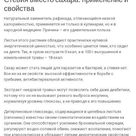
свойства
Натуральный заменитель рафинада, отличающийся низкой
калорийностью, применяется не только в кулинарии, но и в
народной медицине. Причина – его удивительная польза:
Листья этого растения обладают практически нулевой
энергетической ценностью, что особенно ценится теми, кто сидит
на диете. Так, в сухом экстракте 0 ккал, а в 100 г высушенной и
измельченной травы – 18 ккал.
Сахар может стать пищей для паразитов и бактерий, а стевия нет.
Все из-за ее свойств: высокой эффективности в борьбе с
грибками, антибактериальной активности.
Экстракт «медовой травы» могут позволить себе даже диабетики,
потому что он не вызывает резкого выброса инсулина,
нормализуя уровень глюкозы, а не приводя к его повышению.
Дитерпеновые гликозиды, содержащиеся в целебных листьях
(сапонины) известны своим гомеопатическим воздействием на
организм. Они способствуют усилению бронхиальной секреции,
регулируют водно-солевой обмен, снижают воспаление, помогают
при атеросклерозе и обладают легким диуретическим свойством.