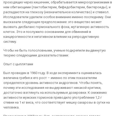
проходящих через кишечник, обрабатывается микроорганизмами в
нем обитающими (лактобактерии, бифидобактерии, бактероиды), и
распадаются на глюкозу (незначительное количество) и стевиол.
Исследователи уделили особое внимание именно последнему. Они
высказали следующее предположение: это вещество может
вызвать дисбаланс гормонального фона, мутагенную активность
клеток. Это и послужило основанием для обвинений в
канцерогенности и негативном влиянии на репродуктивную
систему.
Чтобы не быть голословными, ученые подкрепили выдвинутую
теорию следующими доказательствами:
Опыт с цыплятами
Был проведен в 1960 году. В ходе эксперимента оценивалась
величина гребня и его рост – именно по этим показателям
определялся уровень активности андрогенов. Чтобы понять,
почему эти исследования не выдерживают никакой критики,
достаточно взглянуть на используемые дозировки. К снижению
активности мужских гормонов приводило употребление 1,2 г
стевии на 1 кг веса, что соответствует мешку сахарозы в сутки на
человека.