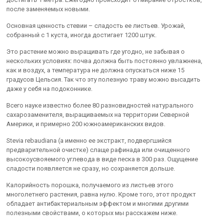
после заменяемых новыми.
Основная ценность стевии – сладость ее листьев. Урожай,
собранный с 1 куста, иногда достигает 1200 штук.
Это растение можно выращивать где угодно, не забывая о
нескольких условиях: почва должна быть постоянно увлажнена,
как и воздух, а температура не должна опускаться ниже 15
градусов Цельсия. Так что эту полезную траву можно высадить
даже у себя на подоконнике.
Всего науке известно более 80 разновидностей натурального
сахарозаменителя, выращиваемых на территории Северной
Америки, и примерно 200 южноамериканских видов.
Stevia rebaudiana (а именно ее экстракт, подвергшийся
предварительной очистке) слаще рафинада или очищенного
высокоусвояемого углевода в виде песка в 300 раз. Ощущение
сладости появляется не сразу, но сохраняется дольше.
Калорийность порошка, получаемого из листьев этого
многолетнего растения, равна нулю. Кроме того, этот продукт
обладает антибактериальным эффектом и многими другими
полезными свойствами, о которых мы расскажем ниже.