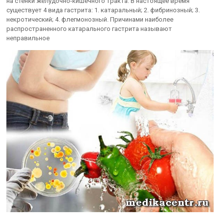
на стенки желудочно-кишечного тракта. В настоящее время
существует 4 вида гастрита: 1. катаральный; 2. фибринозный; 3.
некротический; 4. флегмонозный. Причинами наиболее
распространенного катарального гастрита называют
неправильное