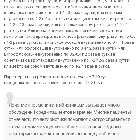
внутривенно 3 раза в сутки, или эритромицина по 0,5-1 г 4 раза в
сутки внутрь со следующими антибиотиками: амоксициллин/
клавуланат внутривенно по 1-2 г 3 раза в сутки, или цефепим
внутривенно по 1-2 г 2 раза в сутки, или цефотаксим внутривенно
по 1-2 г 2-3 раза в сутки, или цефтриаксон внутривенно по 1-2 г 1
раз в сутки. Альтернативными лекарственными средствами
являются такие препараты, как левофлоксацин внутривенно по 0,5
г 1-2 раза в сутки, или моксифлоксацин внутривенно по 0,4 г 1 раз в
сутки, или офлоксацин внутривенно по 0,4 г 2 раза в сутки, или
ципрофлоксацин внутривенно по 0,2-0,4 г 2 раза в сутки в
сочетании с цефотаксимом внутривенно по 1-2 г 2-3 раза в сутки,
или цефтриаксоном внутривенно по 1-2 г 1 раз в сутки.
Парентерально препараты вводят в течение 7-10 сут,
продолжительность лечения составляет 14-21 сут.
Лечение пневмонии антибиотиками вызывает много
обсуждений среди пациентов и врачей. Многие пациенты
отмечают, что антибиотики помогают быстро справиться
с симптомами и улучшить общее состояние. Однако
некоторые выражают опасения по поводу побочных