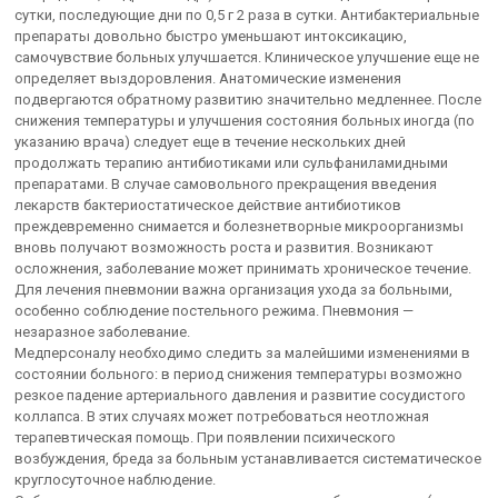
сутки, последующие дни по 0,5 г 2 раза в сутки. Антибактериальные
препараты довольно быстро уменьшают интоксикацию,
самочувствие больных улучшается. Клиническое улучшение еще не
определяет выздоровления. Анатомические изменения
подвергаются обратному развитию значительно медленнее. После
снижения температуры и улучшения состояния больных иногда (по
указанию врача) следует еще в течение нескольких дней
продолжать терапию антибиотиками или сульфаниламидными
препаратами. В случае самовольного прекращения введения
лекарств бактериостатическое действие антибиотиков
преждевременно снимается и болезнетворные микроорганизмы
вновь получают возможность роста и развития. Возникают
осложнения, заболевание может принимать хроническое течение.
Для лечения пневмонии важна организация ухода за больными,
особенно соблюдение постельного режима. Пневмония —
незаразное заболевание.
Медперсоналу необходимо следить за малейшими изменениями в
состоянии больного: в период снижения температуры возможно
резкое падение артериального давления и развитие сосудистого
коллапса. В этих случаях может потребоваться неотложная
терапевтическая помощь. При появлении психического
возбуждения, бреда за больным устанавливается систематическое
круглосуточное наблюдение.