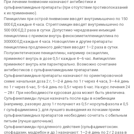
При лечении пневмонии назначают антибиотики и
сульфаниламидные препараты (при отсутствии противопоказаний
к их применению).
Пенициллин при острой пневмонии вводят внутримышечно по 150
000 ЕД каждые 4 часа. Стрептомицин вводят внутримышечно по
500 000 ЕД 2 раза в сутки. Допустимо чередование инъекций
пенициллина с приемом внутрь феноксиметилпенициллина по
300000 ЕД каждые 4 часа. Новоциллин и другие препараты
пенициллина продленного действия вводят 1—2 раза в сутки.
Полусинтетические пенициллины, например оксациллин,
применяют внутрь в дозе 0,5 г каждые 4—6 час. Ампициллин
применяют внутрь или парэнтерально. Возможно сочетание
антибиотиков с сульфаниламидными препаратами.
Сульфаниламидные препараты назначают по ориентировочной
схеме: начальная доза 2 г, 1—2-й день по 1 г через 4 часа, 3—4-й день
по 1 г через 6 час, 5—6-й день по 0,5 г через 6 час. На курс лечения 24
— 28 г. При необходимости курсовая доза может быть увеличена.
Сульфаниламиды лучше назначать после еды в комбинации
(например, разовую дозу 1 г получают из 0,5 г норсульфазола и 0,5
г сульфадимезина ); для лучшего выведения их почками прием
сульфаниламидных препаратов необходимо сочетать с обильным
питьем (лучше щелочным).
Сульфаниламиды продленного действия (сульфадиметоксин.
спофадазин, мадрибон и др.) назначают: 1—2-й день по 2 г 2 раза в