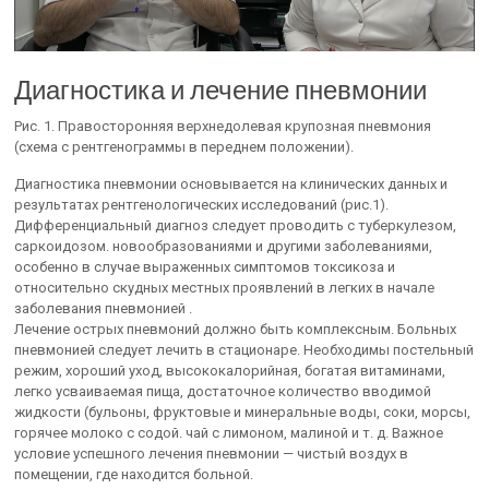
Диагностика и лечение пневмонии
Рис. 1. Правосторонняя верхнедолевая крупозная пневмония
(схема с рентгенограммы в переднем положении).
Диагностика пневмонии основывается на клинических данных и
результатах рентгенологических исследований (рис.1).
Дифференциальный диагноз следует проводить с туберкулезом,
саркоидозом. новообразованиями и другими заболеваниями,
особенно в случае выраженных симптомов токсикоза и
относительно скудных местных проявлений в легких в начале
заболевания пневмонией .
Лечение острых пневмоний должно быть комплексным. Больных
пневмонией следует лечить в стационаре. Необходимы постельный
режим, хороший уход, высококалорийная, богатая витаминами,
легко усваиваемая пища, достаточное количество вводимой
жидкости (бульоны, фруктовые и минеральные воды, соки, морсы,
горячее молоко с содой. чай с лимоном, малиной и т. д. Важное
условие успешного лечения пневмонии — чистый воздух в
помещении, где находится больной.