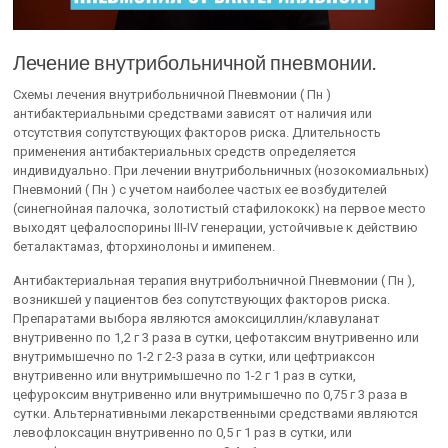
Лечение внутрибольничной пневмонии.
Схемы лечения внутрибольничной Пневмонии ( Пн )
антибактериальными средствами зависят от наличия или
отсутствия сопутствующих факторов риска. Длительность
применения антибактериальных средств определяется
индивидуально. При лечении внутрибольничных (нозокомиальных)
Пневмоний ( Пн ) с учетом наиболее частых ее возбудителей
(синегнойная палочка, золотистый стафилококк) на первое место
выходят цефалоспорины III-IV генерации, устойчивые к действию
беталактамаз, фторхинолоны и имипенем.
Антибактериальная терапия внутриболъничной Пневмонии ( Пн ),
возникшей у пациентов без сопутствующих факторов риска.
Препаратами выбора являются амоксициллин/клавуланат
внутривенно по 1,2 г 3 раза в сутки, цефотаксим внутривенно или
внутримышечно по 1-2 г 2-3 раза в сутки, или цефтриаксон
внутривенно или внутримышечно по 1-2 г 1 раз в сутки,
цефуроксим внутривенно или внутримышечно по 0,75 г 3 раза в
сутки. Альтернативными лекарственными средствами являются
левофлоксацин внутривенно по 0,5 г 1 раз в сутки, или