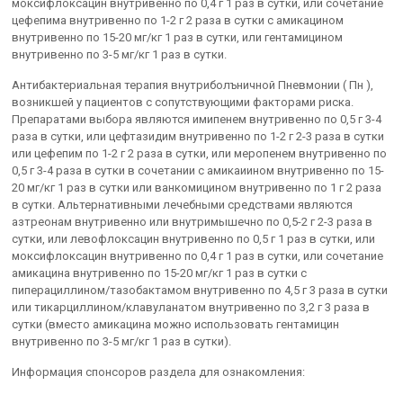
моксифлоксацин внутривенно по 0,4 г 1 раз в сутки, или сочетание
цефепима внутривенно по 1-2 г 2 раза в сутки с амикацином
внутривенно по 15-20 мг/кг 1 раз в сутки, или гентамицином
внутривенно по 3-5 мг/кг 1 раз в сутки.
Антибактериальная терапия внутриболъничной Пневмонии ( Пн ),
возникшей у пациентов с сопутствующими факторами риска.
Препаратами выбора являются имипенем внутривенно по 0,5 г 3-4
раза в сутки, или цефтазидим внутривенно по 1-2 г 2-3 раза в сутки
или цефепим по 1-2 г 2 раза в сутки, или меропенем внутривенно по
0,5 г 3-4 раза в сутки в сочетании с амикаиином внутривенно по 15-
20 мг/кг 1 раз в сутки или ванкомицином внутривенно по 1 г 2 раза
в сутки. Альтернативными лечебными средствами являются
азтреонам внутривенно или внутримышечно по 0,5-2 г 2-3 раза в
сутки, или левофлоксацин внутривенно по 0,5 г 1 раз в сутки, или
моксифлоксацин внутривенно по 0,4 г 1 раз в сутки, или сочетание
амикацина внутривенно по 15-20 мг/кг 1 раз в сутки с
пиперациллином/тазобактамом внутривенно по 4,5 г 3 раза в сутки
или тикарциллином/клавуланатом внутривенно по 3,2 г 3 раза в
сутки (вместо амикацина можно использовать гентамицин
внутривенно по 3-5 мг/кг 1 раз в сутки).
Информация спонсоров раздела для ознакомления: