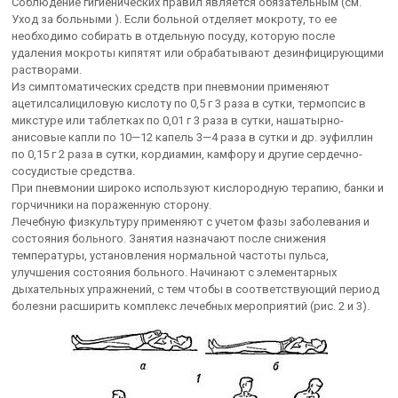
Соблюдение гигиенических правил является обязательным (см.
Уход за больными ). Если больной отделяет мокроту, то ее
необходимо собирать в отдельную посуду, которую после
удаления мокроты кипятят или обрабатывают дезинфицирующими
растворами.
Из симптоматических средств при пневмонии применяют
ацетилсалициловую кислоту по 0,5 г 3 раза в сутки, термопсис в
микстуре или таблетках по 0,01 г 3 раза в сутки, нашатырно-
анисовые капли по 10—12 капель 3—4 раза в сутки и др. эуфиллин
по 0,15 г 2 раза в сутки, кордиамин, камфору и другие сердечно-
сосудистые средства.
При пневмонии широко используют кислородную терапию, банки и
горчичники на пораженную сторону.
Лечебную физкультуру применяют с учетом фазы заболевания и
состояния больного. Занятия назначают после снижения
температуры, установления нормальной частоты пульса,
улучшения состояния больного. Начинают с элементарных
дыхательных упражнений, с тем чтобы в соответствующий период
болезни расширить комплекс лечебных мероприятий (рис. 2 и 3).