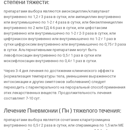
степени тяжести:
препаратами выбора являются амоксициллин/клавуланат
внутривенно по 1,2 г 3 раза в сутки, или ампициллин внутривенно
или внутримышечно по 1-2 г 4 раза в сутки, или бензилпенициллин
внутривенно по 2 млн ЕД 4-6 раз в сутки, или цефотаксим
внутривенно или внутримышечно по 1-2 г 2-3 раза в сутки, или
цефтриаксон внутривенно или внутримышечно по 1-2 г 1 раз в
сутки цефуроксим внутривенно или внутримышечно по 0,75 г 3 раза
в сутки. Альтернативными препаратами могут быть
левофлоксацин внутривенно по 0,5 г 1 раз в сутки или
моксифлоксацин внутривенно по 0,4 г 1 раз в сутки.
Через 3-4 дня лечения по достижении клинического эффекта
(нормализация температуры тела, уменьшение выраженности
интоксикации и других симптомов заболевания) следует
переходить с парентерального на пероральный способ применения
этих лекарственных веществ. Продолжительность лечения
составляет 7-10 сут.
Лечение Пневмонии ( Пн ) тяжелого течения:
препаратами выбора является сочетание кларитромицина
внутривенно по 0,5 г 2 раза в сутки, или спирамицина по 1,5 млн ME