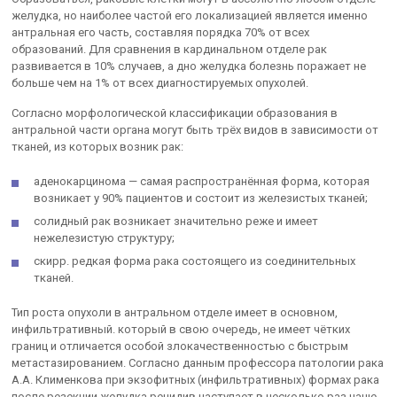
желудка, но наиболее частой его локализацией является именно
антральная его часть, составляя порядка 70% от всех
образований. Для сравнения в кардинальном отделе рак
развивается в 10% случаев, а дно желудка болезнь поражает не
больше чем на 1% от всех диагностируемых опухолей.
Согласно морфологической классификации образования в
антральной части органа могут быть трёх видов в зависимости от
тканей, из которых возник рак:
аденокарцинома — самая распространённая форма, которая
возникает у 90% пациентов и состоит из железистых тканей;
солидный рак возникает значительно реже и имеет
нежелезистую структуру;
скирр. редкая форма рака состоящего из соединительных
тканей.
Тип роста опухоли в антральном отделе имеет в основном,
инфильтративный. который в свою очередь, не имеет чётких
границ и отличается особой злокачественностью с быстрым
метастазированием. Согласно данным профессора патологии рака
А.А. Клименкова при экзофитных (инфильтративных) формах рака
после резекции желудка рецидив наступает в несколько раз чаще,