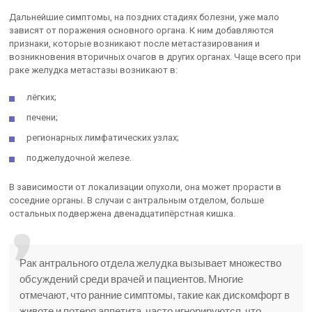
Дальнейшие симптомы, на поздних стадиях болезни, уже мало
зависят от поражения основного органа. К ним добавляются
признаки, которые возникают после метастазирования и
возникновения вторичных очагов в других органах. Чаще всего при
раке желудка метастазы возникают в:
лёгких;
печени;
регионарных лимфатических узлах;
поджелудочной железе.
В зависимости от локализации опухоли, она может прорасти в
соседние органы. В случаи с антральным отделом, больше
остальных подвержена двенадцатипёрстная кишка.
Рак антрального отдела желудка вызывает множество
обсуждений среди врачей и пациентов. Многие
отмечают, что ранние симптомы, такие как дискомфорт в
животе и потеря аппетита, часто игнорируются, что