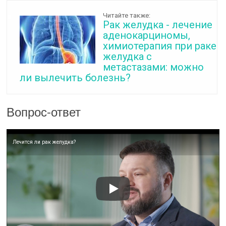
Читайте также:
Рак желудка - лечение
аденокарциномы,
химиотерапия при раке
желудка с
метастазами: можно
ли вылечить болезнь?
Вопрос-ответ
Лечится ли рак желудка?