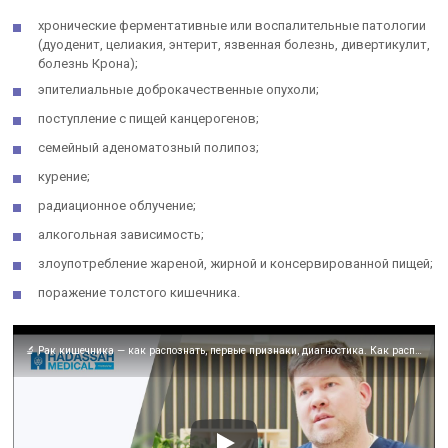
хронические ферментативные или воспалительные патологии
(дуоденит, целиакия, энтерит, язвенная болезнь, дивертикулит,
болезнь Крона);
эпителиальные доброкачественные опухоли;
поступление с пищей канцерогенов;
семейный аденоматозный полипоз;
курение;
радиационное облучение;
алкогольная зависимость;
злоупотребление жареной, жирной и консервированной пищей;
поражение толстого кишечника.
🔬 Рак кишечника — как распознать, первые признаки, диагностика. Как распознать рак кишечника. 12+