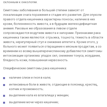
склонным к онкологии.
Симптомы заболевания в большей степени зависят от
локализации очага поражения и стадии его развития. Для опухоли
правого отдела кишечника характерны поносы, наличие в них
крови, болезненность живота, а в будущем железодефицитная
анемия. Раковые же образования в левом отделе
сопровождаются вздутием живота и запорами. Признаками рака
кишечника также являются: отрыжка, тошнота, тяжесть в области
живота, нерегулярный стул и снижение аппетита. Кроме этого, у
больного может появиться отвращение к мясным продуктам, а со
временем ко всему вышеперечисленному добавляются симптомы
интоксикации организма: упадок сил, снижение тонуса, исхудание,
бледность кожи, повышенная нервозность.
Специфические симптомы рака кишечника:
наличие слизи и гноя в кале;
интенсивные боли в животе, отдающие в поясницу, крестец,
копчик и промежность;
выделение кала из влагалища у женщин;
выделение мочи через кишечник;