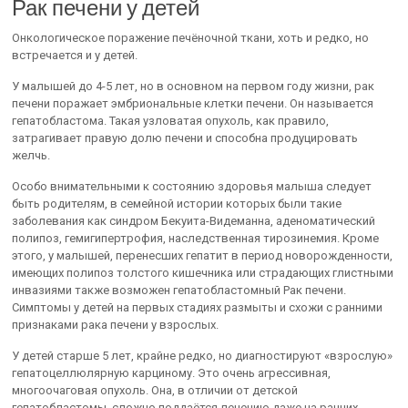
Рак печени у детей
Онкологическое поражение печёночной ткани, хоть и редко, но
встречается и у детей.
У малышей до 4-5 лет, но в основном на первом году жизни, рак
печени поражает эмбриональные клетки печени. Он называется
гепатобластома. Такая узловатая опухоль, как правило,
затрагивает правую долю печени и способна продуцировать
желчь.
Особо внимательными к состоянию здоровья малыша следует
быть родителям, в семейной истории которых были такие
заболевания как синдром Бекуита-Видеманна, аденоматический
полипоз, гемигипертрофия, наследственная тирозинемия. Кроме
этого, у малышей, перенесших гепатит в период новорожденности,
имеющих полипоз толстого кишечника или страдающих глистными
инвазиями также возможен гепатобластомный Рак печени.
Симптомы у детей на первых стадиях размыты и схожи с ранними
признаками рака печени у взрослых.
У детей старше 5 лет, крайне редко, но диагностируют «взрослую»
гепатоцеллюлярную карциному. Это очень агрессивная,
многоочаговая опухоль. Она, в отличии от детской
гепатобластомы, сложно поддаётся лечению даже на ранних