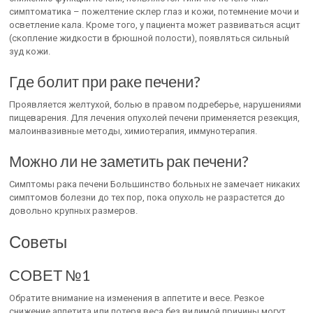
симптоматика – пожелтение склер глаз и кожи, потемнение мочи и
осветление кала. Кроме того, у пациента может развиваться асцит
(скопление жидкости в брюшной полости), появляться сильный
зуд кожи.
Где болит при раке печени?
Проявляется желтухой, болью в правом подреберье, нарушениями
пищеварения. Для лечения опухолей печени применяется резекция,
малоинвазивные методы, химиотерапия, иммунотерапия.
Можно ли не заметить рак печени?
Симптомы рака печени Большинство больных не замечает никаких
симптомов болезни до тех пор, пока опухоль не разрастется до
довольно крупных размеров.
Советы
СОВЕТ №1
Обратите внимание на изменения в аппетите и весе. Резкое
снижение аппетита или потеря веса без видимой причины могут