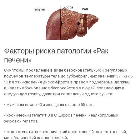
Факторы риска патологии «Рак
печени»
Симптомы, проявление в виде безосновательных и регулярных
подъёмов температуры тела до субфебрильных значений 37,1-37,5
°С и возникновения дискомфорта в правом подреберье, должны
вызвать обоснованное беспокойство у людей, попадающих в
следующую группу, даже при совпадении одного пункта:
• мужчины после 40 и женщины старше 55 лет;
• хронический гепатит В и С, цирроз печени, неалкогольный
жировой гепатоз;
• стаотогепатиты – хронический алкогольный, лекарственный,
метаболический неалкогольный;