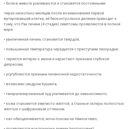
• боли в животе усиливаются и становятся постоянными.
Через несколько месяцев после возникновения первой
мутировавшей клетки, её бесконтрольное деление приводит к
тому, что Рак печени (4 стадия) симптомы проявляются в полной
мере:
• увеличенная печень становится твёрдой;
• повышенная температура чередуется с приступами лихорадки;
• теряется интерес к жизни и нарастают признаки глубокой
депрессии;
• усугубляются признаки печёночной недостаточности;
• возможен синдром Кушинга;
• генерализированный зуд усиливается до невыносимого;
• кожа становится землисто-жёлтой, а глазные склеры полностью
жёлтые с шафрановым оттенком;
• кал обесцвечивается, моча похожа на тёмное пиво;
• проявляются все признаки анемии (малокровия);