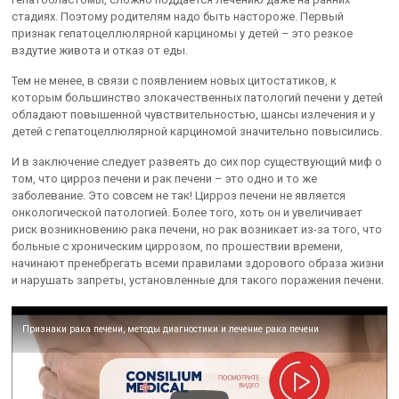
стадиях. Поэтому родителям надо быть настороже. Первый
признак гепатоцеллюлярной карциномы у детей – это резкое
вздутие живота и отказ от еды.
Тем не менее, в связи с появлением новых цитостатиков, к
которым большинство злокачественных патологий печени у детей
обладают повышенной чувствительностью, шансы излечения и у
детей с гепатоцеллюлярной карциномой значительно повысились.
И в заключение следует развеять до сих пор существующий миф о
том, что цирроз печени и рак печени – это одно и то же
заболевание. Это совсем не так! Цирроз печени не является
онкологической патологией. Более того, хоть он и увеличивает
риск возникновению рака печени, но рак возникает из-за того, что
больные с хроническим циррозом, по прошествии времени,
начинают пренебрегать всеми правилами здорового образа жизни
и нарушать запреты, установленные для такого поражения печени.
Признаки рака печени, методы диагностики и лечение рака печени