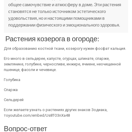
общее самочувствие и атмосферу в доме. Эти растения
становятся не только источником эстетического
удовольствия, но и настоящими помощниками в
поддержании физического и эмоционального здоровья.
Растения козерога в огороде:
Для образованию костной ткани, козерогу нужен фосфат кальция.
Его много в сельдерее, капусте, огурцах, шпинате, спарже,
землянике, голубике, черносливе, инжире, ячмене, неочищенной
пшенице, фасоли и чечевице.
Голубика
Спаржа
Сельдерей
Если желаете узнать о растениях других знаков Зодиака,
тоyoutube.com/embed/Us8TO3nXa48
Вопрос-ответ