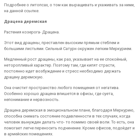
Подробнее о литопсах, о том как выращивать и ухаживать за ними,
на данной ссылке.
Драцена деремская
Растения козерога- Драцена.
Этот вид драцены, преставлен высоким прямым стеблем и
большими листьями. Сильный Сатурн окружен легким Меркурием.
Медленный рост драцены, как раз, указывает на ее спокойный,
неторопливый характер. Поэтому там, где кипят страсти,
постоянно идет возбуждение и стресс необходимо держать
драцену деремскую.
Она очистит пространство любого помещения от негатива.
Особенно хорошо драцена впишется в офисы, где суета,
непонимание и нервозность.
Драцена деремская в эмоциональном плане, благодаря Меркурию,
способна снимать состояние подавленности в тех случаях, когда
человек вынужден делать что- то помимо своей воли. То есть, она
помогает легче переносить подчинение. Кроме офисов, подойдет и
в армейских помещениях.