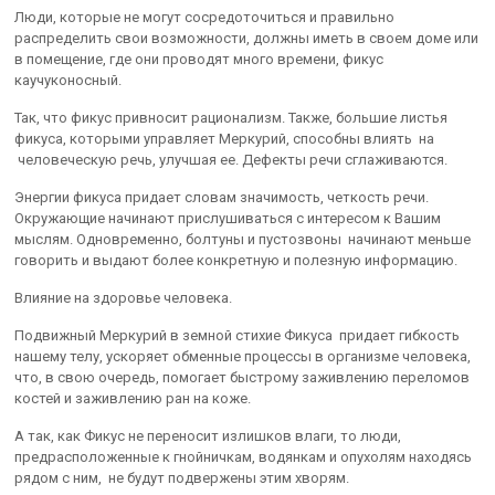
Люди, которые не могут сосредоточиться и правильно
распределить свои возможности, должны иметь в своем доме или
в помещение, где они проводят много времени, фикус
каучуконосный.
Так, что фикус привносит рационализм. Также, большие листья
фикуса, которыми управляет Меркурий, способны влиять на
человеческую речь, улучшая ее. Дефекты речи сглаживаются.
Энергии фикуса придает словам значимость, четкость речи.
Окружающие начинают прислушиваться с интересом к Вашим
мыслям. Одновременно, болтуны и пустозвоны начинают меньше
говорить и выдают более конкретную и полезную информацию.
Влияние на здоровье человека.
Подвижный Меркурий в земной стихие Фикуса придает гибкость
нашему телу, ускоряет обменные процессы в организме человека,
что, в свою очередь, помогает быстрому заживлению переломов
костей и заживлению ран на коже.
А так, как Фикус не переносит излишков влаги, то люди,
предрасположенные к гнойничкам, водянкам и опухолям находясь
рядом с ним, не будут подвержены этим хворям.