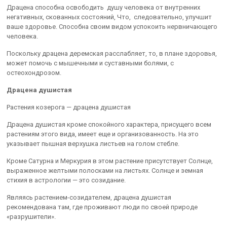
Драцена способна освободить душу человека от внутренних
негативных, скованных состояний, Что, следовательно, улучшит
ваше здоровье. Способна своим видом успокоить нервничающего
человека.
Поскольку драцена деремская расслабляет, то, в плане здоровья,
может помочь с мышечными и суставными болями, с
остеохондрозом.
Драцена душистая
Растения козерога — драцена душистая
Драцена душистая кроме спокойного характера, присущего всем
растениям этого вида, имеет еще и организованность. На это
указывает пышная верхушка листьев на голом стебле.
Кроме Сатурна и Меркурия в этом растение присутствует Солнце,
выраженное желтыми полосками на листьях. Солнце и земная
стихия в астрологии — это созидание.
Являясь растением-созидателем, драцена душистая
рекомендована там, где проживают люди по своей природе
«разрушители».