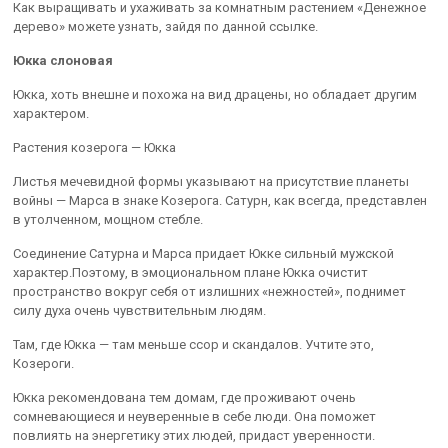
Как выращивать и ухаживать за комнатным растением «Денежное
дерево» можете узнать, зайдя по данной ссылке.
Юкка слоновая
Юкка, хоть внешне и похожа на вид драцены, но обладает другим
характером.
Растения козерога — Юкка
Листья мечевидной формы указывают на присутствие планеты
войны — Марса в знаке Козерога. Сатурн, как всегда, представлен
в утолченном, мощном стебле.
Соединение Сатурна и Марса придает Юкке сильный мужской
характер.Поэтому, в эмоциональном плане Юкка очистит
пространство вокруг себя от излишних «нежностей», поднимет
силу духа очень чувствительным людям.
Там, где Юкка — там меньше ссор и скандалов. Учтите это,
Козероги.
Юкка рекомендована тем домам, где проживают очень
сомневающиеся и неуверенные в себе люди. Она поможет
повлиять на энергетику этих людей, придаст уверенности.