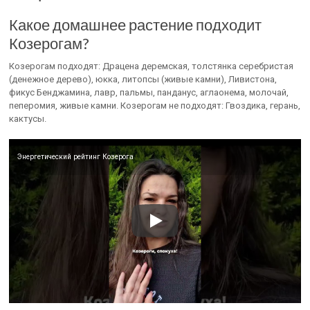
Какое домашнее растение подходит
Козерогам?
Козерогам подходят: Драцена деремская, толстянка серебристая
(денежное дерево), юкка, литопсы (живые камни), Ливистона,
фикус Бенджамина, лавр, пальмы, панданус, аглаонема, молочай,
пеперомия, живые камни. Козерогам не подходят: Гвоздика, герань,
кактусы.
Энергетический рейтинг Козерога