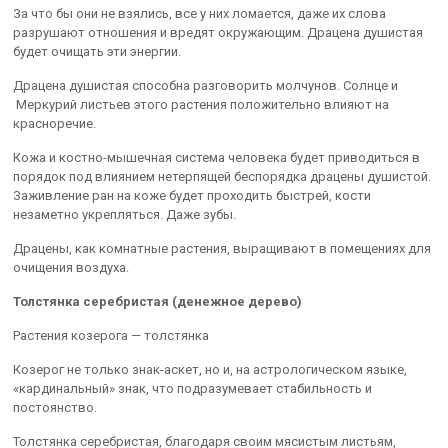
За что бы они не взялись, все у них ломается, даже их слова
разрушают отношения и вредят окружающим. Драцена душистая
будет очищать эти энергии.
Драцена душистая способна разговорить молчунов. Солнце и
Меркурий листьев этого растения положительно влияют на
красноречие.
Кожа и костно-мышечная система человека будет приводиться в
порядок под влиянием нетерпящей беспорядка драцены душистой.
Заживление ран на коже будет проходить быстрей, кости
незаметно укрепляться. Даже зубы.
Драцены, как комнатные растения, выращивают в помещениях для
очищения воздуха.
Толстянка серебристая (денежное дерево)
Растения козерога — толстянка
Козерог не только знак-аскет, но и, на астрологическом языке,
«кардинальный» знак, что подразумевает стабильность и
постоянство.
Толстянка серебристая, благодаря своим мясистым листьям,