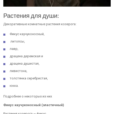
Растения для души:
Декоративные комнатные растения козерога:
Фикус каучуконосный,
литопсы,
лавр,
драцена деремская и
драцена душистая,
ливистона,
толстянка серебристая,
юкка.
Подробнее о некоторых из них
Фикус каучуконосный (эластичный)
Растения козерога — фикус.