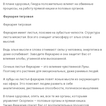
В плане здоровья, Гинура положительно влияет на обменные
процессы, на работу прямой кишки и половых органов.
Фаукария тигровая
Фаукария тигровая
Фаукария имеет листья, похожие на зубастые челюсти. Структура
листа мясистая. Все это очищает атмосферу от злых слов и
мыслей.
Ведь злые мысли и слова отнимают силы у человека, энергетика в
доме ослабевает. Заводите Фаукарию и она защитит Вас от
влияния злобы, утаенной или высказанной.
Сочные листья Фаукарии — это влияние чувственной Луны.
Поэтому это растение для эмоциональных, даже ранимых людей.
А зубцы на листья фаукарии ловят ясные мысли из окружающего
нас эфира. Это поможет людям развить в себе
аналитические, умственные способности, логическое мышление.
В плане здоровья, опять же, все те же органы, которыми
управляет Скорпион — половые органы и прямая кишка.
Также Фаукария спасет Вас от воспалительных процессов,