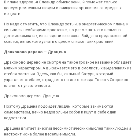
В плане здоровья Олеандр обыкновенный поможет только
целеустремленным людям в очищении организма от вредных
веществ.
Но надо отметить, что Олеандр хоть и, в энергетическом плане, и
сильное и необходимое растение , но размешать его нельзя в
детских комнатах, из за ядовитого сока. Зайдя по предложенной
ссылке, вы можете узнать о целом списке таких растений.
Драконово дерево — Драцена
Драконово дерево не смотря на такое грозное название обладает
мягким характером. А выражается это в смолистых выделениях из
стебля растения. Здесь, как бы, сильный Сатурн, который
управляет стеблем, страдает от своего же яда. То есть Скорпион
плачет от уязвленности.
Драконово дерево -Драцена
Поэтому Драцена подойдет людям, которые занимаются
самоедством, вечно недовольны собой и ищут в себе одни
недостатки.
Драцена впитает энергии пессимистических мыслей таких людей и
настроит их на более веселые мысли.