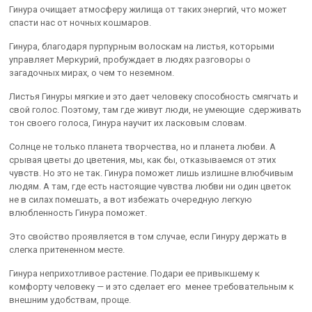
Гинура очищает атмосферу жилища от таких энергий, что может
спасти нас от ночных кошмаров.
Гинура, благодаря пурпурным волоскам на листья, которыми
управляет Меркурий, пробуждает в людях разговоры о
загадочных мирах, о чем то неземном.
Листья Гинуры мягкие и это дает человеку способность смягчать и
свой голос. Поэтому, там где живут люди, не умеющие сдерживать
тон своего голоса, Гинура научит их ласковым словам.
Солнце не только планета творчества, но и планета любви. А
срывая цветы до цветения, мы, как бы, отказываемся от этих
чувств. Но это не так. Гинура поможет лишь излишне влюбчивым
людям. А там, где есть настоящие чувства любви ни один цветок
не в силах помешать, а вот избежать очередную легкую
влюбленность Гинура поможет.
Это свойство проявляется в том случае, если Гинуру держать в
слегка притененном месте.
Гинура неприхотливое растение. Подари ее привыкшему к
комфорту человеку — и это сделает его менее требовательным к
внешним удобствам, проще.