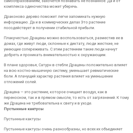
самообразованиям, захочется познавать не познанное. Да и от
комплекса одиночества может уберечь.
Драконово дерево поможет легче запоминать нужную
информацию. Да и в коммерческих делах Это растение
посодействует в получении стабильной прибыли.
Плакучестью Драцены можно воспользоваться, разместив ее в
домах, где живут люди, склонные к диктату, люди жесткие, не
умеющие сопереживать. С этим растением такие люди начнут
добреть и проникать внимательностью к окружающим.
В плане здоровья, Сатурн в стебле Драцены положительно влияет
на всю костно-мышечную систему, уменьшает ревматические
боли. А плачущий характер растения влияет на уменьшение
отложений солей.
Драцена — это растение, которое очищает воздух, как в
переносном, так и в прямом смысле, то есть от загрязнений. К тому
же Драцена не требовательна к свету и в уходе.
Пустынные кактусы
Пустынные кактусы
Пустынные кактусы очень разнообразны, но всех их объединяет