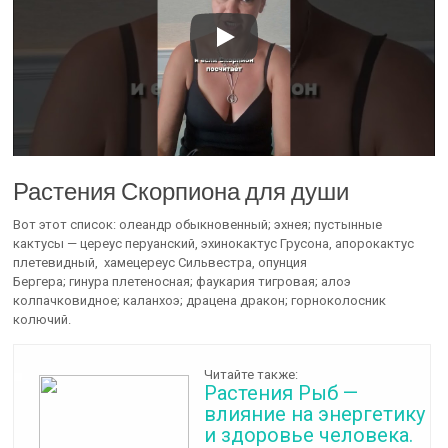
Растения Скорпиона для души
Вот этот список: олеандр обыкновенный; эхнея; пустынные
кактусы — цереус перуанский, эхинокактус Грусона, апорокактус
плетевидный, хамецереус Сильвестра, опунция
Бергера; гинура плетеносная; фаукария тигровая; алоэ
колпачковидное; каланхоэ; драцена дракон; горноколосник
колючий.
Читайте также:
Растения Рыб —
влияние на энергетику
и здоровье человека.