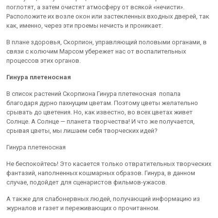
поглотят, а затем очистят атмосферу от всякой «нечисти».
Расположите их возле окон или застекленных входных дверей, так
как, именно, через эти проемы нечисть и проникает.
В плане здоровья, Скорпион, управляющий половыми органами, в
связи с колючим Марсом убережет нас от воспалительных
процессов этих органов.
Гинура плетеносная
В список растений Скорпиона Гинура плетеносная попала
благодаря дурно пахнущим цветам. Поэтому цветы желательно
срывать до цветения. Но, как известно, во всех цветах живет
Солнце. А Солнце — планета творчества! И что же получается,
срывая цветы, мы лишаем себя творческих идей?
Гинура плетеносная
Не беспокойтесь! Это касается только отвратительных творческих
фантазий, наполненных кошмарных образов. Гинура, в данном
случае, подойдет для сценаристов фильмов-ужасов.
А также для слабонервных людей, получающий информацию из
журналов и газет и переживающих о прочитанном.