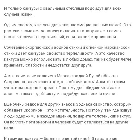
И только кактусы с овальными стеблями подойдут для всех
случаев жизни.
Одним словом, кактусы для излишне эмоциональных людей. Это
растение поможет человеку включать голову даже в самых
сложных случаях переживаний, если таковые произошли.
Сочетание скорпионской водной стихии и огненной марсианской
стихии дает кактусам свойство терпеливости. А это качество
кактуса можно использовать в любых домах, так как будет легче
принимать слабости и недостатки друг друга.
А вот сочетание колючего Марса с водной Луной обликло
Скорпиона таким качеством, как обидчивость. А жить с таким
чувством тяжело и вредно. Поэтому для обидчивых и даже
злопамятных людей кактусы подойдут как нельзя лучше.
Еще очень редкое для других знаков Зодиака свойство, которым
обладает Скорпион — это мстительность. Поэтому, там где живут
люди одержимые жаждой мщения, подарите толстенький кактус.
Он поглотит эти энергии и человек будет отвлекаться на другие
цели.
К тому же, кактус — борец с нечистой силой. Эти растения