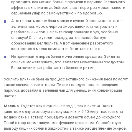
проводить как можно больше времени в парилке. Желаемого
эффекта вы этим не добъётесь, а вот перегрев может нанести
серьёзный удар по самочувствию и по здоровью.
А вот попить после бани можно и нужно. Хороши для этого —
зелёный чай, морс с чёрной смородиной или натуральный
разбавленный сок. Не пейте газированную воду, особенно
сладкую! Она не утолит жажду, зато поспособствует
образованию целлюлита. А вот нанесение разогретого
касторового масла поможет избавиться от него.
Не принимайте перед баней мочегонные средства. Зайдя по
ссылке, можете узнать, что является мочегонным продуктом.
Ваши почки и так работают в бешеном ритме.
Усилить влияние бани на процесс активного снижения веса помогут
также специальные отвары. Пить их следует после посещения
парилки, добавляя в зелёный чай для уменьшения концентрации
настоя.
Малина.
Годятся как и сушеные плоды, так и листья. Залить
кипятком одну столовую ложку малины и 5-10 минут настоять на
водной бане. Раствор процедить и довести объём до исходного.
Такой отвар нормализует все функции организма. Способствует
выводу лишних солей и жидкостей, а также
расщеплению жиров
.