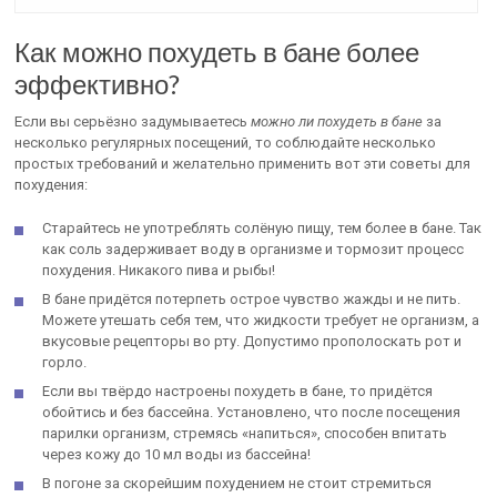
Как можно похудеть в бане более
эффективно?
Если вы серьёзно задумываетесь
можно ли похудеть в бане
за
несколько регулярных посещений, то соблюдайте несколько
простых требований и желательно применить вот эти советы для
похудения:
Старайтесь не употреблять солёную пищу, тем более в бане. Так
как соль задерживает воду в организме и тормозит процесс
похудения. Никакого пива и рыбы!
В бане придётся потерпеть острое чувство жажды и не пить.
Можете утешать себя тем, что жидкости требует не организм, а
вкусовые рецепторы во рту. Допустимо прополоскать рот и
горло.
Если вы твёрдо настроены похудеть в бане, то придётся
обойтись и без бассейна. Установлено, что после посещения
парилки организм, стремясь «напиться», способен впитать
через кожу до 10 мл воды из бассейна!
В погоне за скорейшим похудением не стоит стремиться