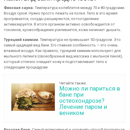
Финская сауна.
Температура колеблется между 70 и 80 градусами.
Воздух сухой. Нужно просто лежать на полке. Тело в это время
прогревается, сосуды расширяются, потоотделение
активизируется. В итоге организм активно освобождается от
токсинов, кровообращение усиливается, кожа начинает дышать.
Турецкий хаммам.
Температура не превышает 50 градусов. Это
самый щадящий вид бани. Его главная особенность — это очень
влажный воздух. Как правило, турецкий хаммам используют для
мыльного пилинга (своеобразный вид массажа с мыльной пеной),
который отлично очищает кожу и подготавливает тело к
следующим процедурам.
Читайте также:
Можно ли париться в
бане при
остеохондрозе?
Лечение паром и
веником
Русская баня.
Самый интенсивный и «горячий» способ прогреться.