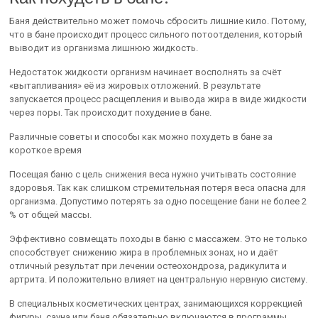
Баня действительно может помочь сбросить лишние кило. Потому,
что в бане происходит процесс сильного потоотделения, который
выводит из организма лишнюю жидкость.
Недостаток жидкости организм начинает восполнять за счёт
«вытапливания» её из жировых отложений. В результате
запускается процесс расщепления и вывода жира в виде жидкости
через поры. Так происходит похудение в бане.
Различные советы и способы как можно похудеть в бане за
короткое время
Посещая баню с цель снижения веса нужно учитывать состояние
здоровья. Так как слишком стремительная потеря веса опасна для
организма. Допустимо потерять за одно посещение бани не более 2
% от общей массы.
Эффективно совмещать походы в баню с массажем. Это не только
способствует снижению жира в проблемных зонах, но и даёт
отличный результат при лечении остеохондроза, радикулита и
артрита. И положительно влияет на центральную нервную систему.
В специальных косметических центрах, занимающихся коррекцией
фигуры, сауна или баня обязательно включаются в программы