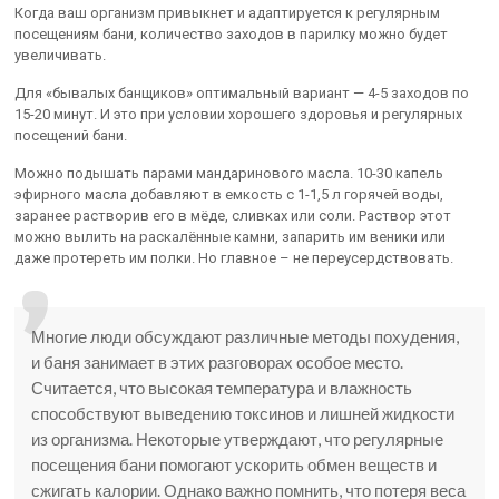
Когда ваш организм привыкнет и адаптируется к регулярным
посещениям бани, количество заходов в парилку можно будет
увеличивать.
Для «бывалых банщиков» оптимальный вариант — 4-5 заходов по
15-20 минут. И это при условии хорошего здоровья и регулярных
посещений бани.
Можно подышать парами мандаринового масла. 10-30 капель
эфирного масла добавляют в емкость с 1-1,5 л горячей воды,
заранее растворив его в мёде, сливках или соли. Раствор этот
можно вылить на раскалённые камни, запарить им веники или
даже протереть им полки. Но главное – не переусердствовать.
Многие люди обсуждают различные методы похудения,
и баня занимает в этих разговорах особое место.
Считается, что высокая температура и влажность
способствуют выведению токсинов и лишней жидкости
из организма. Некоторые утверждают, что регулярные
посещения бани помогают ускорить обмен веществ и
сжигать калории. Однако важно помнить, что потеря веса