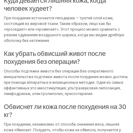
Куда девается лишняя кожа, когда
человек худеет?
При похудении истончается гиподерма — третий слой кожи,
состоящий из жировой ткани. Таким образом, лицо как бы
«проседает» или «провисает». Этот процесс можно сравнить с
резким сдуванием воздушного шарика, когда мы видим дряблую
оболочку без натяжения.
Как убрать обвисший живот после
похудения без операции?
Способы подтяжки живота без операции Без оперативного
вмешательства подтяжки живота после похудения можно достичь
при помощи аппаратных и инъекционных методик. Одни из самых
эффективных это миостимуляция, ультразвуковая липосакция,
лимфодренаж, электролиполиз, прессотерапия.
Обвиснет ли кожа после похудения на 30
кг?
При похудении, независимо от способа снижения веса, лишняя
кожа обвисает. Похудеть, чтобы кожа не обвисла, получается у