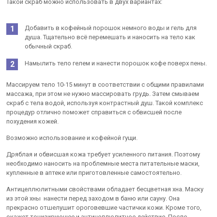
Такой скраб можно использовать в двух вариантах:
Добавить в кофейный порошок немного воды и гель для
душа. Тщательно всё перемешать и наносить на тело как
обычный скраб.
Намылить тело гелем и нанести порошок кофе поверх пены.
Массируем тело 10-15 минут в соответствии с общими правилами
массажа, при этом не нужно массировать грудь. Затем смываем
скраб с тела водой, используя контрастный душ. Такой комплекс
процедур отлично поможет справиться с обвисшей после
похудения кожей.
Возможно использование и кофейной гущи.
Дряблая и обвисшая кожа требует усиленного питания. Поэтому
необходимо наносить на проблемные места питательные маски,
купленные в аптеке или приготовленные самостоятельно.
Антицеллюлитными свойствами обладает бесцветная хна. Маску
из этой хны нанести перед заходом в баню или сауну. Она
прекрасно отшелушит ороговевшие частички кожи. Кроме того,
окажет тонизирующее и антицеллюлитное действие. После