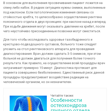
В основном для выполнения просвечивания пациент ложится на
спину либо набок. В редких ситуациях нужны снимки, выполненные
под наклоном. Если патологические изменения связаны со
стойкостью хребта, то целесообразно осуществление рентгена
поясничного отдела в двух проекциях: при наклоне назад и вперед.
При ходьбе движения могут оказывать давление на хребет, после
чего неустойчиво присоединенные позвонки могут сместиться.
Для того чтобы исследовать здоровье тазобедренного и
крестцово-подвздошного суставов, больного тоже следует
уложить на стол рентгеновского аппарата для проведения
диагностирования. Врач должен сделать 3-5 снимков, при этом
больной не должен двигаться для получения более точного
результата. Как правило, на осуществление всей процедуры врач
затрачивает примерно 15 минут. Диагностика протекает для
пациента совершенно безболезненно. Единственный риск данной
процедуры предусматривает воздействие радиации на
человеческий организм, но он незначителен.
Читайте также:
Особенности
остеохондроза
грудного отдела