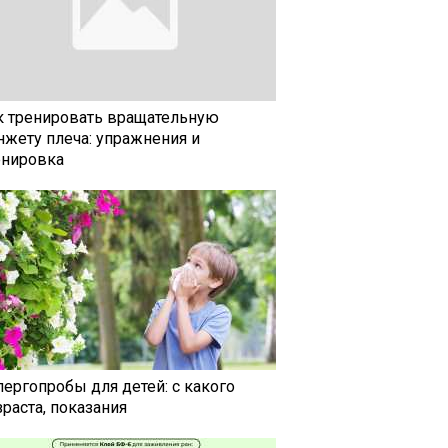
к тренировать вращательную
нжету плеча: упражнения и
енировка
лергопробы для детей: с какого
раста, показания