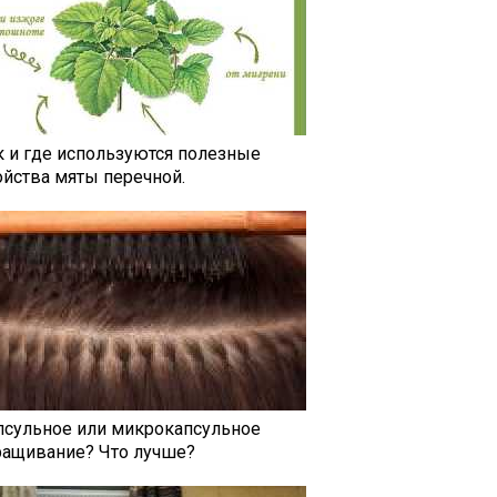
к и где используются полезные
ойства мяты перечной.
псульное или микрокапсульное
ращивание? Что лучше?