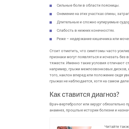
Сильные боли в области поясницы.
Онемение на этих участках спины, затра
Длительные и сложно купируемые судоро
Слабость в нижних конечностях.
Реже – недержание кишечника или моче
Стоит отметить, что симптомы часто усилив
признаки могут появляться и исчезать без 
тяжести. Именно такие условия отличают ст
например, грыжи межпозвонковых дисков, 
того, наклон вперед или положение сидя ув
грыжах не наблюдается, хотя на самом деле
Как ставится диагноз?
Врач-вертебролог или хирург обязательно пр
анамнез, прошлые истории болезни и назна
Читайте такж