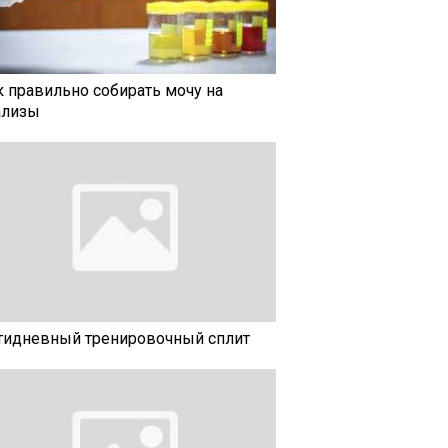
к правильно собирать мочу на
ализы
тидневный тренировочный сплит