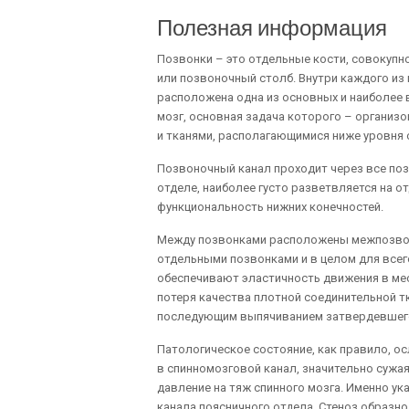
Полезная информация
Позвонки – это отдельные кости, совокупн
или позвоночный столб. Внутри каждого из
расположена одна из основных и наиболее 
мозг, основная задача которого – организ
и тканями, располагающимися ниже уровня 
Позвоночный канал проходит через все позв
отделе, наиболее густо разветвляется на о
функциональность нижних конечностей.
Между позвонками расположены межпозво
отдельными позвонками и в целом для всег
обеспечивают эластичность движения в ме
потеря качества плотной соединительной т
последующим выпячиванием затвердевшего 
Патологическое состояние, как правило, о
в спинномозговой канал, значительно сужа
давление на тяж спинного мозга. Именно у
канала поясничного отдела. Стеноз образн