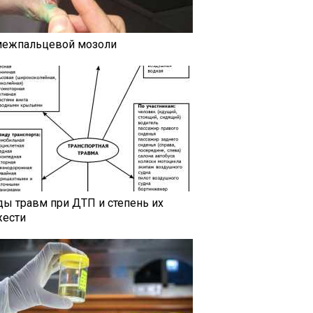
межпальцевой мозоли
ды травм при ДТП и степень их
жести