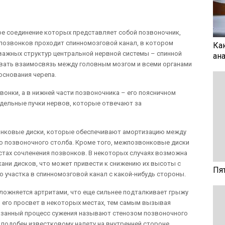
ое соединение которых представляет собой позвоночник,
 позвонков проходит спинномозговой канал, в котором
Ка
важных структур центральной нервной системы – спинной
ан
овать взаимосвязь между головным мозгом и всеми органами
основания черепа.
онки, а в нижней части позвоночника – его поясничном
тдельные пучки нервов, которые отвечают за
нковые диски, которые обеспечивают амортизацию между
о позвоночного столба. Кроме того, межпозвонковые диски
стах сочленения позвонков. В некоторых случаях возможна
кани дисков, что может привести к снижению их высоты с
Пя
участка в спинномозговой канал с какой-нибудь стороны.
сложняется артритами, что еще сильнее подталкивает грыжу
я его просвет в некоторых местах, тем самым вызывая
казанный процесс сужения называют стенозом позвоночного
о подобен известковому налету на внутренней стороне