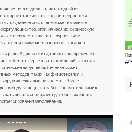
 поясничного отдела является одной из
с которой сталкиваются врачи-неврологи и
листов, данное состояние может вызывать
форт у пациентов, ограничивая их физическую
 что стеноз часто связан с возрастными
теоартрит и грыжи межпозвоночных дисков.
ть ранней диагностики, так как своевременное
Пр
ет избежать серьезных осложнений, таких как
дл
логические нарушения. Лечение может
ивных методов, таких как физиотерапия и
о хирургических вмешательств в более
 рекомендуют пациентам быть внимательными к
дывать визит к специалисту, чтобы сохранить
прогрессирования заболевания.
имптомы и лечение.