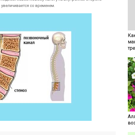
 увеличивается со временем.
Ка
ма
тр
Ал
воз