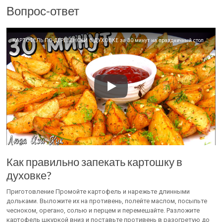
Вопрос-ответ
КАРТОФЕЛЬ ПО-ДЕРЕВЕНСКИ В ДУХОВКЕ за 30 минут на праздничный стол Люда Изи Кук картошка в духовке
Как правильно запекать картошку в
духовке?
Приготовление Промойте картофель и нарежьте длинными
дольками. Выложите их на противень, полейте маслом, посыпьте
чесноком, орегано, солью и перцем и перемешайте. Разложите
картофель шкуркой вниз и поставьте противень в разогретую до