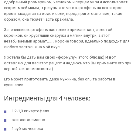
сдобренный розмарином, чесноком и перцем чили и использовать
секрет моей мамы, в результате чего картофель на некоторое
время находится «в воде и соли, перед приготовлением, таким
образом, она теряет часть крахмала.
Запеченные картофель настолько приманивает, золотой
корочкой, он хрустящий снаружи и мягкий внутри, а этот
незабываемый аромат……., короче говоря, идеально подходит для
любого застолья на мой вкус.
Я хотела бы дать вам свою «формулу», этого блюда;) И вот
оставляю для вас этот рецепт и надеюсь что Вы примените его при
первой же возможности;)
Его может приготовить даже мужчина, без опыта работы в
кулинарии.
Ингредиенты для 4 человек:
1,2-1,3 кг картофеля
оливковое масло
1 зубчик чеснока