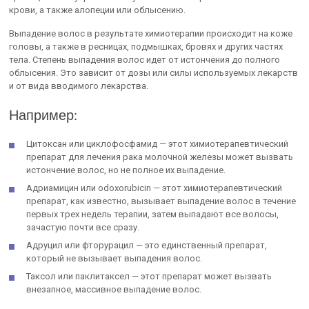
крови, а также алопеции или облысению.
Выпадение волос в результате химиотерапии происходит на коже
головы, а также в ресницах, подмышках, бровях и других частях
тела. Степень выпадения волос идет от истончения до полного
облысения. Это зависит от дозы или силы используемых лекарств
и от вида вводимого лекарства.
Например:
Цитоксан или циклофосфамид — этот химиотерапевтический
препарат для лечения рака молочной железы может вызвать
истончение волос, но не полное их выпадение.
Адриамицин или odoxorubicin — этот химиотерапевтический
препарат, как известно, вызывает выпадение волос в течение
первых трех недель терапии, затем выпадают все волосы,
зачастую почти все сразу.
Адруцил или фторурацил — это единственный препарат,
который не вызывает выпадения волос.
Таксол или паклитаксел — этот препарат может вызвать
внезапное, массивное выпадение волос.