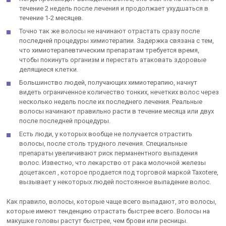
течение 2 недель после лечения и продолжает ухудшаться в
течение 1-2 месяцев.
Точно так же волосы не начинают отрастать сразу после
последней процедуры химиотерапии. Задержка связана с тем,
что химиотерапевтическим препаратам требуется время,
чтобы покинуть организм и перестать атаковать здоровые
делящиеся клетки.
Большинство людей, получающих химиотерапию, начнут
видеть ограниченное количество тонких, нечетких волос через
несколько недель после их последнего лечения. Реальные
волосы начинают правильно расти в течение месяца или двух
после последней процедуры.
Есть люди, у которых вообще не получается отрастить
волосы, после столь трудного лечения. Специальные
препараты увеличивают риск перманентного выпадения
волос. Известно, что лекарство от рака молочной железы
доцетаксел , которое продается под торговой маркой Taxotere,
вызывает у некоторых людей постоянное выпадение волос.
Как правило, волосы, которые чаще всего выпадают, это волосы,
которые имеют тенденцию отрастать быстрее всего. Волосы на
макушке головы растут быстрее, чем брови или ресницы.