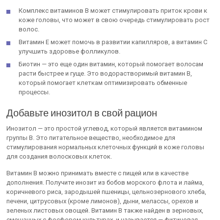
Комплекс витаминов В может стимулировать приток крови к
коже головы, что может в свою очередь стимулировать рост
волос.
Витамин Е может помочь в развитии капилляров, а витамин С
улучшить здоровье фолликулов.
Биотин — это еще один витамин, который помогает волосам
расти быстрее и гуще. Это водорастворимый витамин B,
который помогает клеткам оптимизировать обменные
процессы.
Добавьте инозитол в свой рацион
Инозитол — это простой углевод, который является витамином
группы В. Это питательное вещество, необходимое для
стимулирования нормальных клеточных функций в коже головы
для создания волосковых клеток.
Витамин В можно принимать вместе с пищей или в качестве
дополнения. Получите инозит из бобов морского флота и лайма,
коричневого риса, зародышей пшеницы, цельнозернового хлеба,
печени, цитрусовых (кроме лимонов), дыни, мелассы, орехов и
зеленых листовых овощей. Витамин В также найден в зерновых,
смешанных с фосфором культурах, и называется — фитиновая