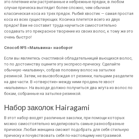
это плетение или растрепанные и небрежные прядки, в любом
случае прическа выглядит более сложно, чем обычная
классическая коса из трех прядок. Рыбий хвостик — самая простая
коса из всех существующих. Косичка плетется всего из двух
прядок! Вам не составит труда научиться самостоятельно
создавать это прекрасное творение из своих волос, к тому же это
очень быстро!
Способ №5 «Мальвина» наоборот
Если вы являетесь счастливой обладательницей вьющихся волос,
то по достоинству оцените эту экспресс-прическу. Сделайте
обычную «мальвину», собрав половину волос на затылке
резинкой. Затем, не высвобождая от резинки, пальцами разделите
на две части. В «отверстие» между ними проденьте хвост
«мальвины». На выходе должно получиться два жгута из волос по
бокам, собранные на затылке резинкой.
Набор заколок Hairagami
В этот набор входят различные заколки, при помощи которых
можно самостоятельно моделировать самые разнообразные
прически. Любая женщина сможет подобрать для себя стильную
прическу и почувствовать себя по-настоящему неотразимой.