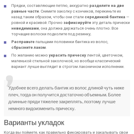
Прядки, составляющие петлю, аккуратно
разделите на две
равные части
. Снимите заколку с кончиков, перекиньте их
назад таким образом, чтобы они стали
серединкой бантика
—
ровной и красивой. Прочно
зафиксируйте
эту деталь прически
невидимками
, она должна держаться очень плотно. Все
торчащие волоски подколите под резинку;
Расправьте
пальцами половинки бантика из волос,
сбрызните лаком
.
По желанию можно
украсить прическу
лентой, цветочком,
маленькой стильной заколочкой, но вообще классический
вариант лучше выглядит в строгом лаконичном исполнении.
Удобнее всего делать бантик из волос длиной чуть ниже
плеч, тогда он получится достаточно объемным. Более
длинные пряди тяжелее закреплять, поэтому лучше
немного видоизменить прическу.
Варианты укладок
Когда вы поймете, как правильно фиксировать и закалывать свои