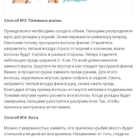
Способ №3: Пляжные волны
Прежде всего необходимо создать объем. Пальцами распределите
мусс для укладки у корней. Затем перекиньте шевелюру вперед.
Наклонив голову, просушите волосы феном. Старайтесь
направлять теплый воздух строго от корней к кончикам, иначе
волосы будут торчать в разные стороны. Теперь отделите
небольшую прядь шириной 2–4 см. По всей длине нанесите
немного мусса. Скрутите ее жгутом и как следует просушите феном.
Важно: в процессе сушки сжимать пряди руками. Для этого
волосы, скрученные жгутом, нужно собрать в ладони. Сжать,
направить теплый воздух фена в руку, снова сжать прядь.
Благодаря этому приему волосы останутся мягкими и подвижными.
Тонкими жгутами нужно уложить все волосы. Когда укладка будет
завершена, пальцами разотрите и расправьте их. Так, чтобы
прическа смотрелась естественно.
Способ №4: Коса
Можно с уверенностью заявить, что прическа «рыбий хвост» будет
стильной и модной во все времена. Независимо от того, гладкое