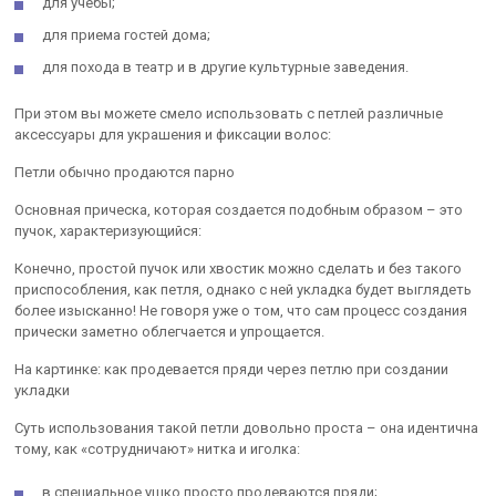
для учебы;
для приема гостей дома;
для похода в театр и в другие культурные заведения.
При этом вы можете смело использовать с петлей различные
аксессуары для украшения и фиксации волос:
Петли обычно продаются парно
Основная прическа, которая создается подобным образом – это
пучок, характеризующийся:
Конечно, простой пучок или хвостик можно сделать и без такого
приспособления, как петля, однако с ней укладка будет выглядеть
более изысканно! Не говоря уже о том, что сам процесс создания
прически заметно облегчается и упрощается.
На картинке: как продевается пряди через петлю при создании
укладки
Суть использования такой петли довольно проста – она идентична
тому, как «сотрудничают» нитка и иголка:
в специальное ушко просто продеваются пряди;