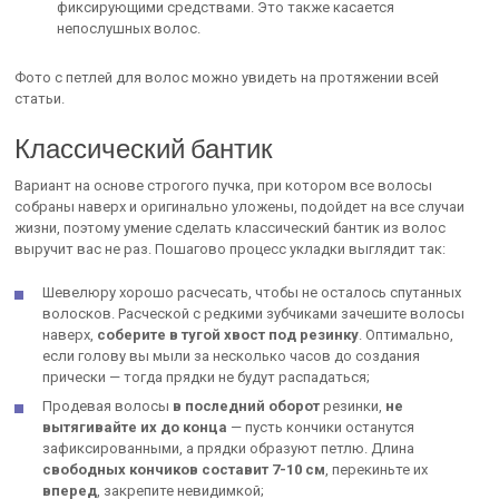
фиксирующими средствами. Это также касается
непослушных волос.
Фото с петлей для волос можно увидеть на протяжении всей
статьи.
Классический бантик
Вариант на основе строгого пучка, при котором все волосы
собраны наверх и оригинально уложены, подойдет на все случаи
жизни, поэтому умение сделать классический бантик из волос
выручит вас не раз. Пошагово процесс укладки выглядит так:
Шевелюру хорошо расчесать, чтобы не осталось спутанных
волосков. Расческой с редкими зубчиками зачешите волосы
наверх,
соберите в тугой хвост под резинку
. Оптимально,
если голову вы мыли за несколько часов до создания
прически — тогда прядки не будут распадаться;
Продевая волосы
в последний оборот
резинки,
не
вытягивайте их до конца
— пусть кончики останутся
зафиксированными, а прядки образуют петлю. Длина
свободных кончиков составит 7-10 см
, перекиньте их
вперед
, закрепите невидимкой;