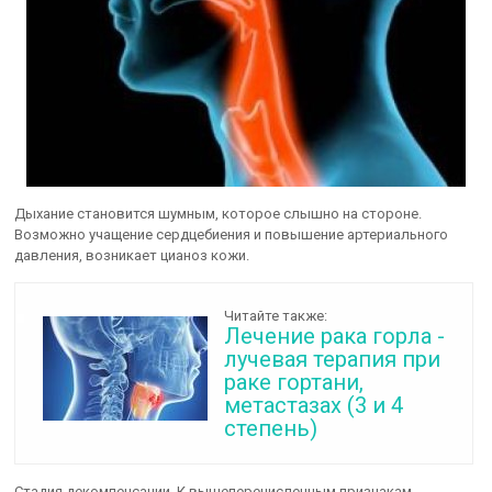
Дыхание становится шумным, которое слышно на стороне.
Возможно учащение сердцебиения и повышение артериального
давления, возникает цианоз кожи.
Читайте также:
Лечение рака горла -
лучевая терапия при
раке гортани,
метастазах (3 и 4
степень)
Стадия декомпенсации. К вышеперечисленным признакам