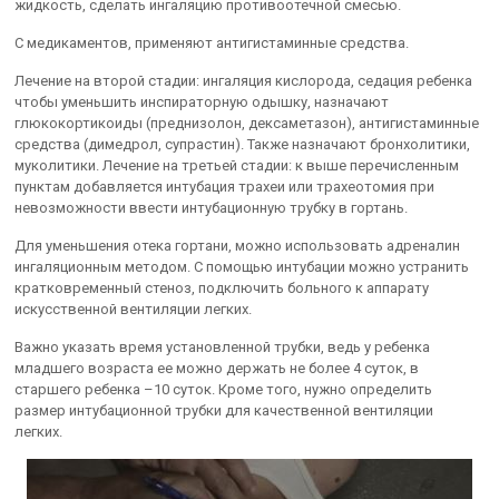
жидкость, сделать ингаляцию противоотечной смесью.
С медикаментов, применяют антигистаминные средства.
Лечение на второй стадии: ингаляция кислорода, седация ребенка
чтобы уменьшить инспираторную одышку, назначают
глюкокортикоиды (преднизолон, дексаметазон), антигистаминные
средства (димедрол, супрастин). Также назначают бронхолитики,
муколитики. Лечение на третьей стадии: к выше перечисленным
пунктам добавляется интубация трахеи или трахеотомия при
невозможности ввести интубационную трубку в гортань.
Для уменьшения отека гортани, можно использовать адреналин
ингаляционным методом. С помощью интубации можно устранить
кратковременный стеноз, подключить больного к аппарату
искусственной вентиляции легких.
Важно указать время установленной трубки, ведь у ребенка
младшего возраста ее можно держать не более 4 суток, в
старшего ребенка –10 суток. Кроме того, нужно определить
размер интубационной трубки для качественной вентиляции
легких.