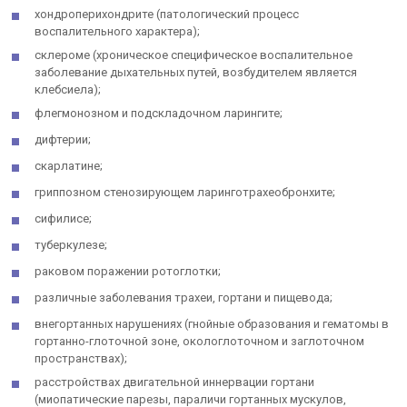
хондроперихондрите (патологический процесс
воспалительного характера);
склероме (хроническое специфическое воспалительное
заболевание дыхательных путей, возбудителем является
клебсиела);
флегмонозном и подскладочном ларингите;
дифтерии;
скарлатине;
гриппозном стенозирующем ларинготрахеобронхите;
сифилисе;
туберкулезе;
раковом поражении ротоглотки;
различные заболевания трахеи, гортани и пищевода;
внегортанных нарушениях (гнойные образования и гематомы в
гортанно-глоточной зоне, окологлоточном и заглоточном
пространствах);
расстройствах двигательной иннервации гортани
(миопатические парезы, параличи гортанных мускулов,