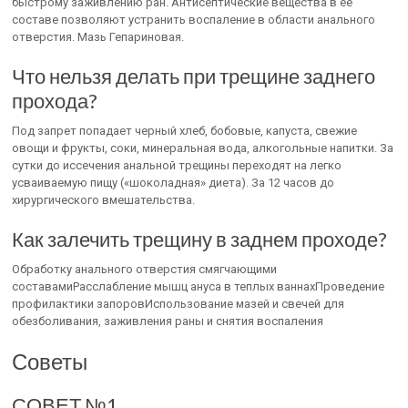
быстрому заживлению ран. Антисептические вещества в ее
составе позволяют устранить воспаление в области анального
отверстия. Мазь Гепариновая.
Что нельзя делать при трещине заднего
прохода?
Под запрет попадает черный хлеб, бобовые, капуста, свежие
овощи и фрукты, соки, минеральная вода, алкогольные напитки. За
сутки до иссечения анальной трещины переходят на легко
усваиваемую пищу («шоколадная» диета). За 12 часов до
хирургического вмешательства.
Как залечить трещину в заднем проходе?
Обработку анального отверстия смягчающими
составамиРасслабление мышц ануса в теплых ваннахПроведение
профилактики запоровИспользование мазей и свечей для
обезболивания, заживления раны и снятия воспаления
Советы
СОВЕТ №1