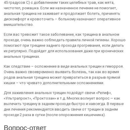
45 градусов С) с добавлением таких целебных трав, как мята,
чистотел, ромашка. Если же назначенное лечение не помогает,
анальная трещина не заживает и продолжает болеть, причинять
дискомфорт и кровоточить – больному назначают оперативное
вмешательство.
Если вас тревожит такое заболевание, как трещина в анальном
проходе, очень важно соблюдать правила личной гигиены. Хорошо
помогают при трещине заднего прохода прогревания, если делать
их регулярно. Подойдет для использования даже при хронических
анальных трещинах.
Как следствие – осложнение в виде анальных трещин и геморроя.
Очень важно своевременно выявить болезнь, так как во время
родов анальная трещина может превратиться в разрыв прямой
кишки – что чревато дополнительными осложнениями.
Для заживления анальных трещин подойдут свечи «Релиф»,
«Ультрапрокт», «Проктозан» и т.д. Многих волнует вопрос — как
вылечить трещину в заднем проходе быстро и навсегда. В первые
дни лечения рекомендуется вводить свечи от трещин в заднем
проходе 2 раза в сутки (после опорожнения кишечника).
Вопрос-ответ