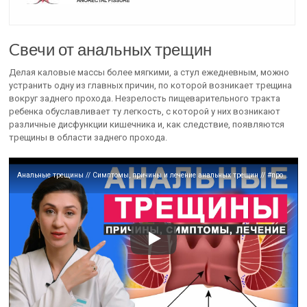
Cвечи от анальных трещин
Делая каловые массы более мягкими, а стул ежедневным, можно
устранить одну из главных причин, по которой возникает трещина
вокруг заднего прохода. Незрелость пищеварительного тракта
ребенка обуславливает ту легкость, с которой у них возникают
различные дисфункции кишечника и, как следствие, появляются
трещины в области заднего прохода.
Анальные трещины // Симптомы, причины и лечение анальных трещин // #проктолог #онклиник