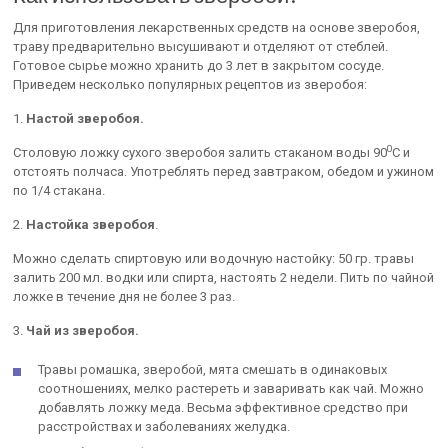
Для приготовления лекарственных средств на основе зверобоя,
траву предварительно высушивают и отделяют от стеблей.
Готовое сырье можно хранить до 3 лет в закрытом сосуде.
Приведем несколько популярных рецептов из зверобоя:
1.
Настой зверобоя.
0
Столовую ложку сухого зверобоя залить стаканом воды 90
С и
отстоять полчаса. Употреблять перед завтраком, обедом и ужином
по 1/4 стакана.
2.
Настойка зверобоя
.
Можно сделать спиртовую или водочную настойку: 50 гр. травы
залить 200 мл. водки или спирта, настоять 2 недели. Пить по чайной
ложке в течение дня не более 3 раз.
3.
Чай из зверобоя.
Травы ромашка, зверобой, мята смешать в одинаковых
соотношениях, мелко растереть и заваривать как чай. Можно
добавлять ложку меда. Весьма эффективное средство при
расстройствах и заболеваниях желудка.