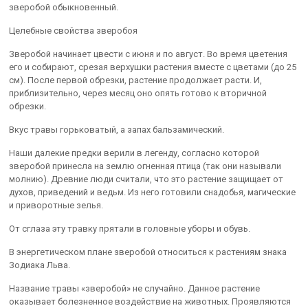
зверобой обыкновенный.
Целебные свойства зверобоя
Зверобой начинает цвести с июня и по август. Во время цветения
его и собирают, срезая верхушки растения вместе с цветами (до 25
см). После первой обрезки, растение продолжает расти. И,
приблизительно, через месяц оно опять готово к вторичной
обрезки.
Вкус травы горьковатый, а запах бальзамический.
Наши далекие предки верили в легенду, согласно которой
зверобой принесла на землю огненная птица (так они называли
молнию). Древние люди считали, что это растение защищает от
духов, приведений и ведьм. Из него готовили снадобья, магические
и приворотные зелья.
От сглаза эту травку прятали в головные уборы и обувь.
В энергетическом плане зверобой относиться к растениям знака
Зодиака Льва.
Название травы «зверобой» не случайно. Данное растение
оказывает болезненное воздействие на животных. Проявляются