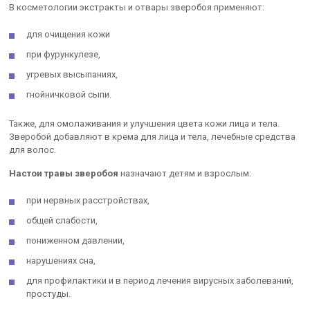
В косметологии экстракты и отвары зверобоя применяют:
для очищения кожи
при фурункулезе,
угревых высыпаниях,
гнойничковой сыпи.
Также, для омолаживания и улучшения цвета кожи лица и тела.
Зверобой добавляют в крема для лица и тела, лечебные средства
для волос.
Настои травы зверобоя
назначают детям и взрослым:
при нервных расстройствах,
общей слабости,
пониженном давлении,
нарушениях сна,
для профилактики и в период лечения вирусных заболеваний,
простуды.