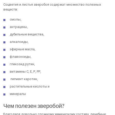
Соцветия и листья зверобоя содержат множество полезных
веществ:
смолы,
антрацены,
дубильные вещества,
алкалоиды,
эфирные масла,
флавоноиды,
гликозид рутин,
витамины С, Е, Р, РР,
пигмент каротин,
растительные кислоты и
минералы
Чем полезен зверобой?
Благодаря довольно сложному химическому составу, лечебные