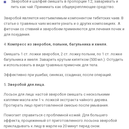
Зверобой и шалфей смешать в пропорции 1:2, заваривать и
пить как чай. Принимать как общеукрепляющее средство.
Зверобой является неотъемлемым компонентом тибетских чаев. В
статье о травяных чаях можете узнать и о других композициях. А
фиточаи со стевией и зверобоем применяются для лечения почек и
для похудения.
4.
Компресс из зверобоя, полыни, багульника и хмеля.
Смешать 1 ст. ложки зверобоя, 2 ст. ложку полыни, по 1 ст. ложке
багульника и хмеля. Заварить крутым кипятком (500 мл.). Остудить
и использовать в виде травяных примочек для тела.
Эффективно при ушибах, синяках, ссадинах, после операций.
5.
Зверобой для лица.
Лосьон для лица: настой зверобоя смешать с несколькими
каплями масла или 1 ч. ложкой экстракта чайного дерева.
Протирать лицо приготовленной смесью после умывания.
Помогает справиться с проблемной кожей. Для большего
эффекта, процеженный от приготовленного лосьона зверобой
прикладывать к лицу в марле на 20 минут перед сном.