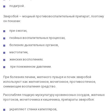
подагрой.
Зверобой — мощный противовоспалительный препарат, поэтому
он показан:
при ожогах,
гнойных воспалительных процессах,
болезнях дыхательных органов,
мастопатии,
женских восполениях.
при пониженном давлении.
При болезнях печени, желчного пузыря и почек зверобой
используют как желчегонное, мочегонное, противоотечное,
снимающее воспаления средство.
Расслабляя гладкую мускулатуру кровеносных сосудов, желчных
протоков, мочеточника и кишечника, препараты зверобоя:
укрепляют стенки капилляров,