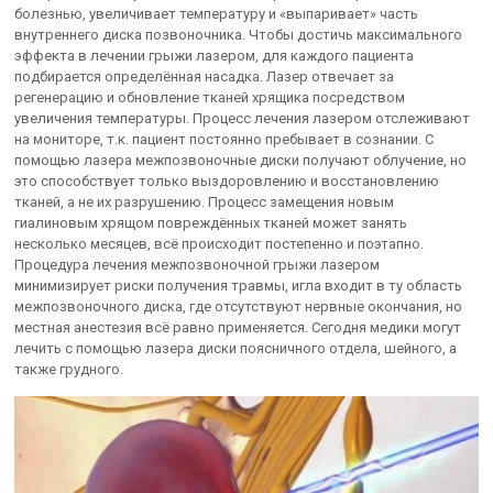
болезнью, увеличивает температуру и «выпаривает» часть
внутреннего диска позвоночника. Чтобы достичь максимального
эффекта в лечении грыжи лазером, для каждого пациента
подбирается определённая насадка. Лазер отвечает за
регенерацию и обновление тканей хрящика посредством
увеличения температуры. Процесс лечения лазером отслеживают
на мониторе, т.к. пациент постоянно пребывает в сознании. С
помощью лазера межпозвоночные диски получают облучение, но
это способствует только выздоровлению и восстановлению
тканей, а не их разрушению. Процесс замещения новым
гиалиновым хрящом повреждённых тканей может занять
несколько месяцев, всё происходит постепенно и поэтапно.
Процедура лечения межпозвоночной грыжи лазером
минимизирует риски получения травмы, игла входит в ту область
межпозвоночного диска, где отсутствуют нервные окончания, но
местная анестезия всё равно применяется. Сегодня медики могут
лечить с помощью лазера диски поясничного отдела, шейного, а
также грудного.