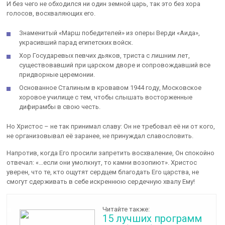
И без чего не обходился ни один земной царь, так это без хора
голосов, восхваляющих его.
Знаменитый «Марш победителей» из оперы Верди «Аида»,
украсивший парад египетских войск.
Хор Государевых певчих дьяков, триста с лишним лет,
существовавший при царском дворе и сопровождавший все
придворные церемонии.
Основанное Сталиным в кровавом 1944 году, Московское
хоровое училище с тем, чтобы слышать восторженные
дифирамбы в свою честь.
Но Христос – не так принимал славу: Он не требовал её ни от кого,
не организовывал её заранее, не принуждал славословить.
Напротив, когда Его просили запретить восхваление, Он спокойно
отвечал: «…если они умолкнут, то камни возопиют». Христос
уверен, что те, кто ощутят сердцем благодать Его царства, не
смогут сдерживать в себе искреннюю сердечную хвалу Ему!
Читайте также:
15 лучших программ