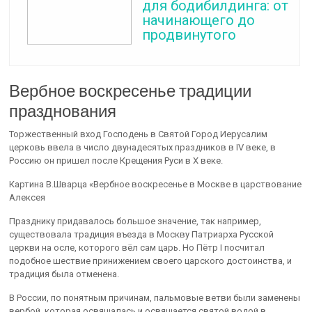
для бодибилдинга: от
начинающего до
продвинутого
Вербное воскресенье традиции
празднования
Торжественный вход Господень в Святой Город Иерусалим
церковь ввела в число двунадесятых праздников в ІV веке, в
Россию он пришел после Крещения Руси в Х веке.
Картина В.Шварца «Вербное воскресенье в Москве в царствование
Алексея
Празднику придавалось большое значение, так например,
существовала традиция въезда в Москву Патриарха Русской
церкви на осле, которого вёл сам царь. Но Пётр І посчитал
подобное шествие принижением своего царского достоинства, и
традиция была отменена.
В России, по понятным причинам, пальмовые ветви были заменены
вербой, которая освящалась и освящается святой водой в