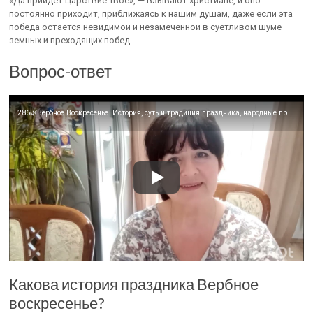
«Да приидет Царствие Твоё», — взывают христиане, и оно
постоянно приходит, приближаясь к нашим душам, даже если эта
победа остаётся невидимой и незамеченной в суетливом шуме
земных и преходящих побед.
Вопрос-ответ
286🌿Вербное Воскресенье. История, суть и традиция праздника, народные приметы🍃
Какова история праздника Вербное
воскресенье?