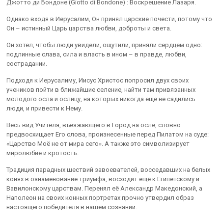
Джотто ди Бондоне (Giotto di Bondone) : Воскрешение Лазаря.
Однако входя в Иерусалим, Он принял царские почести, потому что
Он – истинный Царь царства любви, доброты и света.
Он хотел, чтобы люди увидели, ощутили, приняли сердцем одно:
подлинные слава, сила и власть в ином – в правде, любви,
сострадании.
Подходя к Иерусалиму, Иисус Христос попросил двух своих
учеников пойти в ближайшие селение, найти там привязанных
молодого осла и ослицу, на которых никогда еще не садились
люди, и привести к Нему.
Весь вид Учителя, въезжающего в Город на осле, словно
предвосхищает Его слова, произнесенные перед Пилатом на суде:
«Царство Моё не от мира сего». А также это символизирует
миролюбие и кротость.
Традиция парадных шествий завоевателей, восседавших на белых
конях в ознаменование триумфа, восходит ещё к Египетскому и
Вавилонскому царствам. Перенял её Александр Македонский, а
Наполеон на своих конных портретах прочно утвердил образ
настоящего победителя в нашем сознании.