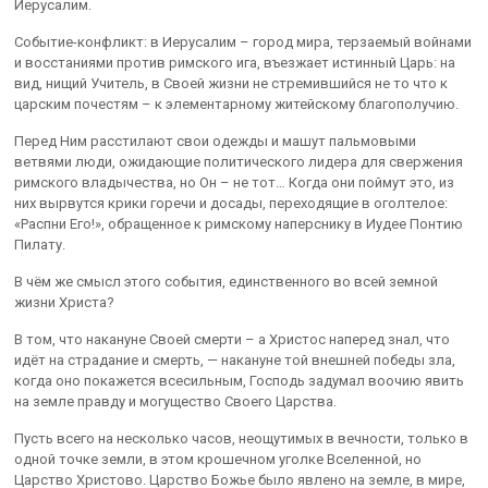
Иерусалим.
Событие-конфликт: в Иерусалим – город мира, терзаемый войнами
и восстаниями против римского ига, въезжает истинный Царь: на
вид, нищий Учитель, в Своей жизни не стремившийся не то что к
царским почестям – к элементарному житейскому благополучию.
Перед Ним расстилают свои одежды и машут пальмовыми
ветвями люди, ожидающие политического лидера для свержения
римского владычества, но Он – не тот… Когда они поймут это, из
них вырвутся крики горечи и досады, переходящие в оголтелое:
«Распни Его!», обращенное к римскому наперснику в Иудее Понтию
Пилату.
В чём же смысл этого события, единственного во всей земной
жизни Христа?
В том, что накануне Своей смерти – а Христос наперед знал, что
идёт на страдание и смерть, — накануне той внешней победы зла,
когда оно покажется всесильным, Господь задумал воочию явить
на земле правду и могущество Своего Царства.
Пусть всего на несколько часов, неощутимых в вечности, только в
одной точке земли, в этом крошечном уголке Вселенной, но
Царство Христово. Царство Божье было явлено на земле, в мире,