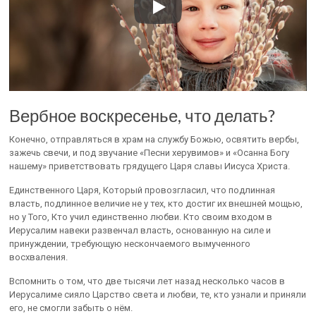
Вербное воскресенье, что делать?
Конечно, отправляться в храм на службу Божью, освятить вербы,
зажечь свечи, и под звучание «Песни херувимов» и «Осанна Богу
нашему» приветствовать грядущего Царя славы Иисуса Христа.
Единственного Царя, Который провозгласил, что подлинная
власть, подлинное величие не у тех, кто достиг их внешней мощью,
но у Того, Кто учил единственно любви. Кто своим входом в
Иерусалим навеки развенчал власть, основанную на силе и
принуждении, требующую нескончаемого вымученного
восхваления.
Вспомнить о том, что две тысячи лет назад несколько часов в
Иерусалиме сияло Царство света и любви, те, кто узнали и приняли
его, не смогли забыть о нём.