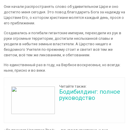
Они начали распространять слово об удивительном Царе и оно
достигло меня сегодня. Это повод благодарить Бога за надежду на
Царствие Его, о котором христиане молятся каждый день, прося о
его приближении.
Создавались и погибали гигантские империи, переходили из рук в
руки огромные территории, достигали неслыханной славы и
уходили в небытие земные властители. А Царство нищего и
бездомного Учителя по-прежнему стоит и светит всё тем же
светом, всё тем же ликованием, и обетованием.
Но единственный раз в году, на Вербное воскресенье, но всегда:
ныне, присно и во веки.
Читайте также:
Бодибилдинг: полное
руководство