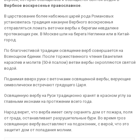
Вербное воскресенье православное
.
В царствование более набожных царей рода Романовых
установилась традиция накануне Вербного воскресенья
отправляться ломать веточки вербы к берегам невдалеке
протекающих рек. В Москве шли на берега Неглинки или в Китай-
город.
По благочестивой традиции освящение верб совершается на
Всенощном бдении. После торжественного чтения Евангелия
нараспев и молитв (50-й псалом) ветви вербы окропляются святой
водой.
Поднимая вверх руки с веточками освященной вербы, верующие
символически встречают грядущего Царя.
Освященную вербу на Руси традиционно хранят в красном углу за
главными иконами на протяжении всего года.
Народ верит, что верба имеет силу охранять дом от пожара, поля
от града, останавливает разрушительные бури. Во время гроз
освященную вербу выставляют на подоконник, с верой, что это
защитит дом от попадания молнии.