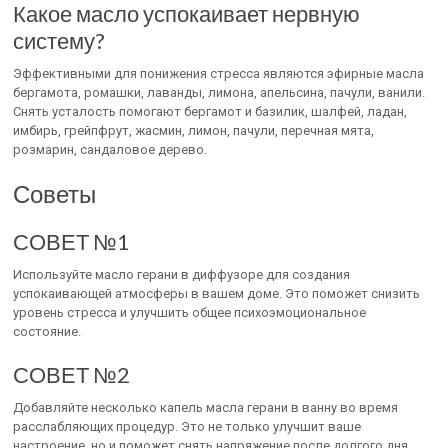
Какое масло успокаивает нервную
систему?
Эффективными для понижения стресса являются эфирные масла
бергамота, ромашки, лаванды, лимона, апельсина, пачули, ванили.
Снять усталость помогают бергамот и базилик, шалфей, ладан,
имбирь, грейпфрут, жасмин, лимон, пачули, перечная мята,
розмарин, сандаловое дерево.
Советы
СОВЕТ №1
Используйте масло герани в диффузоре для создания
успокаивающей атмосферы в вашем доме. Это поможет снизить
уровень стресса и улучшить общее психоэмоциональное
состояние.
СОВЕТ №2
Добавляйте несколько капель масла герани в ванну во время
расслабляющих процедур. Это не только улучшит ваше
настроение, но и поможет снять напряжение после долгого дня.