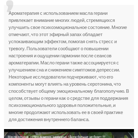
Ароматерапия с использованием масла герани
привлекает внимание многих людей, стремящихся
улучшить свое психоэмоциональное состояние. Многие
отмечают, что этот эфирный запах обладает
успокаивающим эффектом, помогая снять стресс и
тревогу. Пользователи сообщают о повышении
настроения и ощущении гармонии после сеансов
ароматерапии. Масло герани также ассоциируется с
улучшением сна и снижением симптомов депрессии.
Некоторые исследователи подчеркивают, что его
компоненты могут влиять на уровень серотонина, что
способствует общему эмоциональному благополучию. В
целом, отзывы о герани как о средстве для поддержания
психоэмоционального здоровья положительные, и
многие продолжают использовать ее в своей практике
для достижения внутреннего баланса.
Масло герани -супер помощь здоровью ! Боли больше не будет !!!