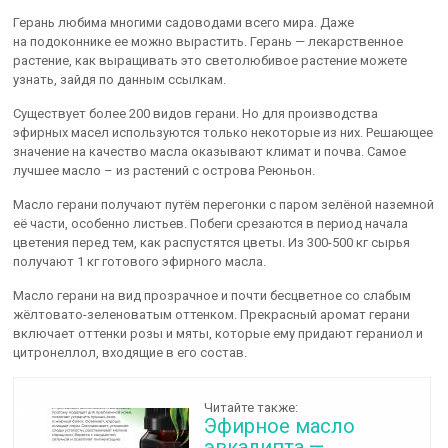
Герань любима многими садоводами всего мира. Даже
на подоконнике ее можно вырастить. Герань — лекарственное
растение, как выращивать это светолюбивое растение можете
узнать, зайдя по данным ссылкам.
Существует более 200 видов герани. Но для производства
эфирных масел используются только некоторые из них. Решающее
значение на качество масла оказывают климат и почва. Самое
лучшее масло – из растений с острова Реюньон.
Масло герани получают путём перегонки с паром зелёной наземной
её части, особенно листьев. Побеги срезаются в период начала
цветения перед тем, как распустятся цветы. Из 300-500 кг сырья
получают 1 кг готового эфирного масла.
Масло герани на вид прозрачное и почти бесцветное со слабым
жёлтовато-зеленоватым оттенком. Прекрасный аромат герани
включает оттенки розы и мяты, которые ему придают гераниол и
цитронеллол, входящие в его состав.
Читайте также:
Эфирное масло
эвкалипта —