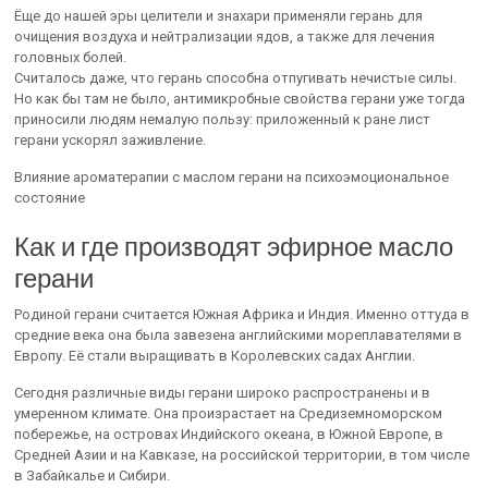
Ёще до нашей эры целители и знахари применяли герань для
очищения воздуха и нейтрализации ядов, а также для лечения
головных болей.
Считалось даже, что герань способна отпугивать нечистые силы.
Но как бы там не было, антимикробные свойства герани уже тогда
приносили людям немалую пользу: приложенный к ране лист
герани ускорял заживление.
Влияние ароматерапии с маслом герани на психоэмоциональное
состояние
Как и где производят эфирное масло
герани
Родиной герани считается Южная Африка и Индия. Именно оттуда в
средние века она была завезена английскими мореплавателями в
Европу. Её стали выращивать в Королевских садах Англии.
Сегодня различные виды герани широко распространены и в
умеренном климате. Она произрастает на Средиземноморском
побережье, на островах Индийского океана, в Южной Европе, в
Средней Азии и на Кавказе, на российской территории, в том числе
в Забайкалье и Сибири.