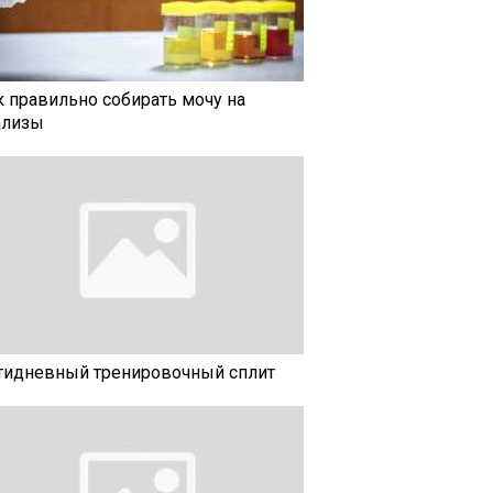
к правильно собирать мочу на
ализы
тидневный тренировочный сплит