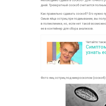
необходимо сдавать соскоб? Для точного р
дней. Трехкратный соскоб считается полным
Как правильно сдавать соскоб? Его нужно п
Смыв яйца остриц при подмывании, вы пол
в поликлинике, но, если нет такой возможн
ее в контейнер для сбора анализов.
Читайте такж
Симптомы
узнать е
Фото яиц остриц под микроскопом (соскоб)