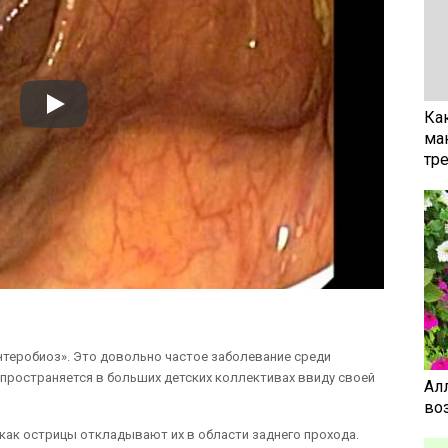
Ка
ма
тр
теробиоз». Это довольно частое заболевание среди
спространяется в больших детских коллективах ввиду своей
Ал
воз
 как острицы откладывают их в области заднего прохода.