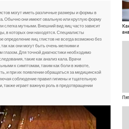
листов могут иметь различные размеры и формы в
та. Обычно они имеют овальную или круглую форму
ли слегка мутными. Внешний вид яиц часто зависит
Ка
ан
ы, в которых они находятся. Специалисты
ое определение яиц глистов не всегда возможно без
так как они могут быть очень мелкими и
 глазом. Для точной диагностики необходимо
ледования, такие как анализ кала. Врачи
ными к симптомам, таким как боли в животе,
ть, и при их появлении обращаться за медицинской
лючая соблюдение правил гигиены и тщательную
, также играет важную роль в предотвращении
Пя
пии