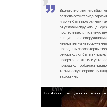
Врачи отмечают, что яйца г
зависимости от вида парази
и могут быть прозрачными и
от условий окружающей сред
подчеркивают, что визуальн
специального оборудования, 
незаметными невооруженным
проводить лабораторные исс
рекомендуют быть вниматель
потеря аппетита или усталос
помощью. Профилактика, вк
термическую обработку пищи
заражения.
Ascaridosis on colonoscopy. Аскариды при колоноско