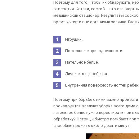
Поэтому для того, чтобы их обнаружить, не
отверстия. Кстати, соскоб — это стандартн
медицинский стационар. Результаты соско
время живут и вне организма хозяина. Где 
Игрушки.
Постельные принадлежности.
Нательное белье.
Личные вещи ребенка.
Внутренняя поверхность ногтей ребен
Поэтому при борьбе с ними важно провести
производится влажная уборка всего дома 
нательное белье нужно перестирать при вы
обработку? Острицы быстро погибают при т
способны прожить около десяти минут.