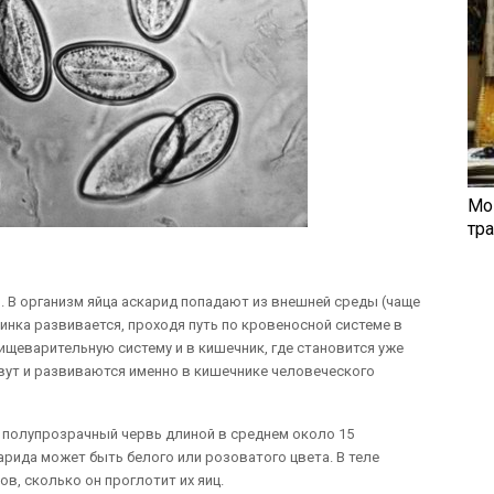
Мо
тр
 В организм яйца аскарид попадают из внешней среды (чаще
инка развивается, проходя путь по кровеносной системе в
пищеварительную систему и в кишечник, где становится уже
вут и развиваются именно в кишечнике человеческого
о полупрозрачный червь длиной в среднем около 15
арида может быть белого или розоватого цвета. В теле
в, сколько он проглотит их яиц.