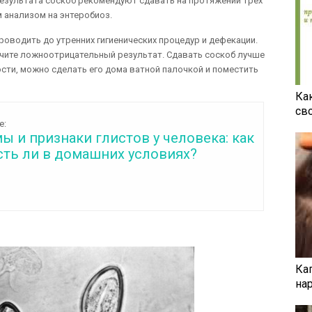
езультата соскоб рекомендуют сдавать на протяжении трех
 анализом на энтеробиоз.
роводить до утренних гигиенических процедур и дефекации.
учите ложноотрицательный результат. Сдавать соскоб лучше
ости, можно сделать его дома ватной палочкой и поместить
Ка
св
е:
 и признаки глистов у человека: как
сть ли в домашних условиях?
Ка
на