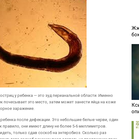
Жж
бок
стриц у ребенка — это зуд перианальной области. Именно
к почесывает это место, затем может занести яйца на коже
Кси
торное заражение.
оп
ребенка после дефекации. Это небольшие белые черви, один
к правило, они имеют длину не более 5-6 миллиметров.
идеть, только сдав соскоб на энтеробиоз. Сколько раз