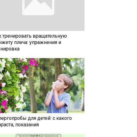
к тренировать вращательную
нжету плеча: упражнения и
енировка
лергопробы для детей: с какого
раста, показания