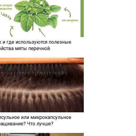
к и где используются полезные
ойства мяты перечной.
псульное или микрокапсульное
ращивание? Что лучше?