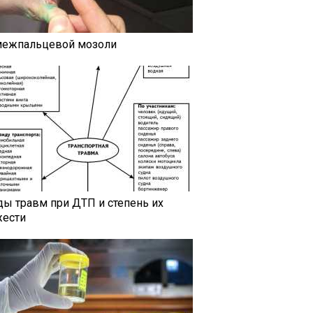
межпальцевой мозоли
ды травм при ДТП и степень их
жести