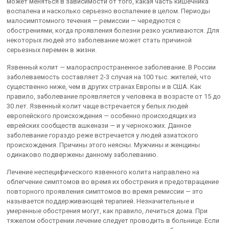
может меняться в зависимости от того, какая часть кишечника
воспалена и насколько серьезно воспаление в целом. Периоды
малосимптомного течения — ремиссии — чередуются с
обострениями, когда проявления болезни резко усиливаются. Для
некоторых людей это заболевание может стать причиной
серьезных перемен в жизни.
Язвенный колит — малораспространенное заболевание. В России
заболеваемость составляет 2-3 случая на 100 тыс. жителей, что
существенно ниже, чем в других странах Европы и в США. Как
правило, заболевание проявляется у человека в возрасте от 15 до
30 лет. Язвенный колит чаще встречается у белых людей
европейского происхождения — особенно происходящих из
еврейских сообществ ашкенази — и у чернокожих. Данное
заболевание гораздо реже встречается у людей азиатского
происхождения. Причины этого неясны. Мужчины и женщины
одинаково подвержены данному заболеванию.
Лечение неспецифического язвенного колита направлено на
облегчение симптомов во время их обострения и предотвращение
повторного проявления симптомов во время ремиссии — это
называется поддерживающей терапией. Незначительные и
умеренные обострения могут, как правило, лечиться дома. При
тяжелом обострении лечение следует проводить в больнице. Если