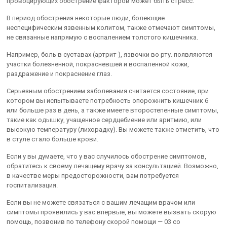
провоцирующих обострение факторов может быть стресс.
В период обострения некоторые люди, болеющие
неспецифическим язвенным колитом, также отмечают симптомы,
не связанные напрямую с воспалением толстого кишечника.
Например, боль в суставах (артрит ), язвочки во рту. появляются
участки болезненной, покрасневшей и воспаленной кожи,
раздражение и покраснение глаз.
Серьезным обострением заболевания считается состояние, при
котором вы испытываете потребность опорожнить кишечник 6
или больше раз в день, а также имеете второстепенные симптомы,
такие как одышку, учащенное сердцебиение или аритмию, или
высокую температуру (лихорадку). Вы можете также отметить, что
в стуле стало больше крови.
Если у вы думаете, что у вас случилось обострение симптомов,
обратитесь к своему лечащему врачу за консультацией. Возможно,
в качестве меры предосторожности, вам потребуется
госпитализация.
Если вы не можете связаться с вашим лечащим врачом или
симптомы проявились у вас впервые, вы можете вызвать скорую
помощь, позвонив по телефону скорой помощи — 03 со