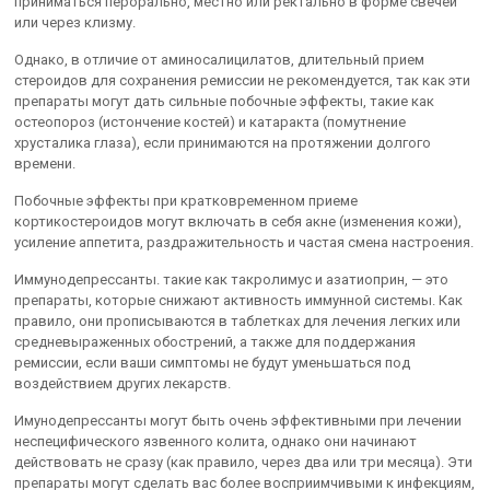
приниматься перорально, местно или ректально в форме свечей
или через клизму.
Однако, в отличие от аминосалицилатов, длительный прием
стероидов для сохранения ремиссии не рекомендуется, так как эти
препараты могут дать сильные побочные эффекты, такие как
остеопороз (истончение костей) и катаракта (помутнение
хрусталика глаза), если принимаются на протяжении долгого
времени.
Побочные эффекты при кратковременном приеме
кортикостероидов могут включать в себя акне (изменения кожи),
усиление аппетита, раздражительность и частая смена настроения.
Иммунодепрессанты. такие как такролимус и азатиоприн, — это
препараты, которые снижают активность иммунной системы. Как
правило, они прописываются в таблетках для лечения легких или
средневыраженных обострений, а также для поддержания
ремиссии, если ваши симптомы не будут уменьшаться под
воздействием других лекарств.
Имунодепрессанты могут быть очень эффективными при лечении
неспецифического язвенного колита, однако они начинают
действовать не сразу (как правило, через два или три месяца). Эти
препараты могут сделать вас более восприимчивыми к инфекциям,