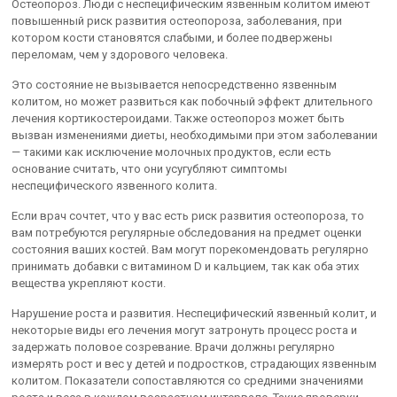
Остеопороз. Люди с неспецифическим язвенным колитом имеют
повышенный риск развития остеопороза, заболевания, при
котором кости становятся слабыми, и более подвержены
переломам, чем у здорового человека.
Это состояние не вызывается непосредственно язвенным
колитом, но может развиться как побочный эффект длительного
лечения кортикостероидами. Также остеопороз может быть
вызван изменениями диеты, необходимыми при этом заболевании
— такими как исключение молочных продуктов, если есть
основание считать, что они усугубляют симптомы
неспецифического язвенного колита.
Если врач сочтет, что у вас есть риск развития остеопороза, то
вам потребуются регулярные обследования на предмет оценки
состояния ваших костей. Вам могут порекомендовать регулярно
принимать добавки с витамином D и кальцием, так как оба этих
вещества укрепляют кости.
Нарушение роста и развития. Неспецифический язвенный колит, и
некоторые виды его лечения могут затронуть процесс роста и
задержать половое созревание. Врачи должны регулярно
измерять рост и вес у детей и подростков, страдающих язвенным
колитом. Показатели сопоставляются со средними значениями