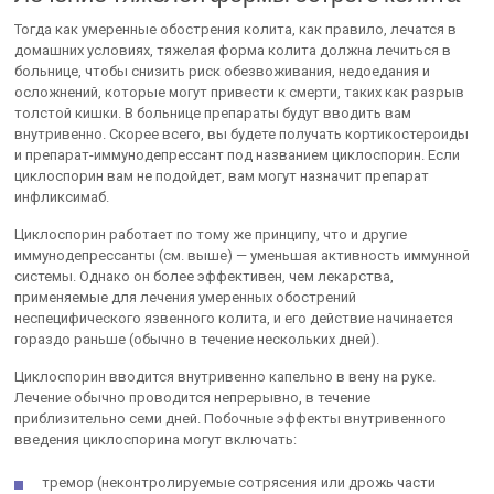
Тогда как умеренные обострения колита, как правило, лечатся в
домашних условиях, тяжелая форма колита должна лечиться в
больнице, чтобы снизить риск обезвоживания, недоедания и
осложнений, которые могут привести к смерти, таких как разрыв
толстой кишки. В больнице препараты будут вводить вам
внутривенно. Скорее всего, вы будете получать кортикостероиды
и препарат-иммунодепрессант под названием циклоспорин. Если
циклоспорин вам не подойдет, вам могут назначит препарат
инфликсимаб.
Циклоспорин работает по тому же принципу, что и другие
иммунодепрессанты (см. выше) — уменьшая активность иммунной
системы. Однако он более эффективен, чем лекарства,
применяемые для лечения умеренных обострений
неспецифического язвенного колита, и его действие начинается
гораздо раньше (обычно в течение нескольких дней).
Циклоспорин вводится внутривенно капельно в вену на руке.
Лечение обычно проводится непрерывно, в течение
приблизительно семи дней. Побочные эффекты внутривенного
введения циклоспорина могут включать:
тремор (неконтролируемые сотрясения или дрожь части