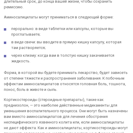
длительный срок, до конца вашей жизни, чтобы сохранить
ремиссию.
Аминосалицилаты могут приниматься в следующей форме:
перорально: в виде таблетки или капсулы, которые вы
проглатываете;
в виде свечи: вы вводите в прямую кишку капсулу, которая
там растворяется;
через клизму: когда вам в толстую кишку закачивается
жидкость.
Форма, в которой вы будете принимать лекарство, будет зависеть
от степени тяжести и распространения заболевания. К побочным
эффектам аминосалицилатов относятся головная боль, тошнота,
понос, боль в животе и сыпь.
Кортикостероиды (стероидные препараты), такие как
преднизолон, — это наиболее действенные медикаменты для
уменьшения воспалительного процесса. Они могут быть назначены
вам вместо аминосалицилатов для лечения обострения
неспецифического язвенного колита или, если аминосалицилаты
не дают эффекта. Как и аминосалицилаты, кортикостероиды могут