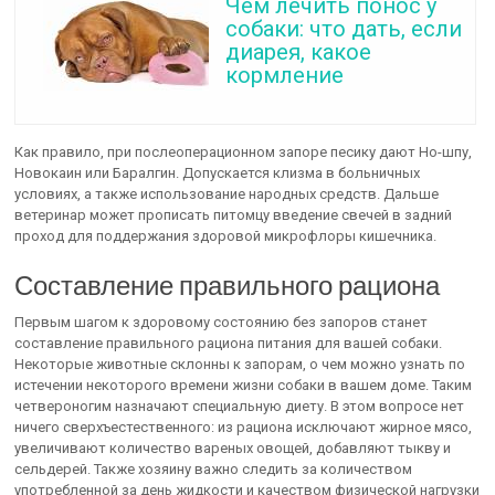
Чем лечить понос у
собаки: что дать, если
диарея, какое
кормление
Как правило, при послеоперационном запоре песику дают Но-шпу,
Новокаин или Баралгин. Допускается клизма в больничных
условиях, а также использование народных средств. Дальше
ветеринар может прописать питомцу введение свечей в задний
проход для поддержания здоровой микрофлоры кишечника.
Составление правильного рациона
Первым шагом к здоровому состоянию без запоров станет
составление правильного рациона питания для вашей собаки.
Некоторые животные склонны к запорам, о чем можно узнать по
истечении некоторого времени жизни собаки в вашем доме. Таким
четвероногим назначают специальную диету. В этом вопросе нет
ничего сверхъестественного: из рациона исключают жирное мясо,
увеличивают количество вареных овощей, добавляют тыкву и
сельдерей. Также хозяину важно следить за количеством
употребленной за день жидкости и качеством физической нагрузки