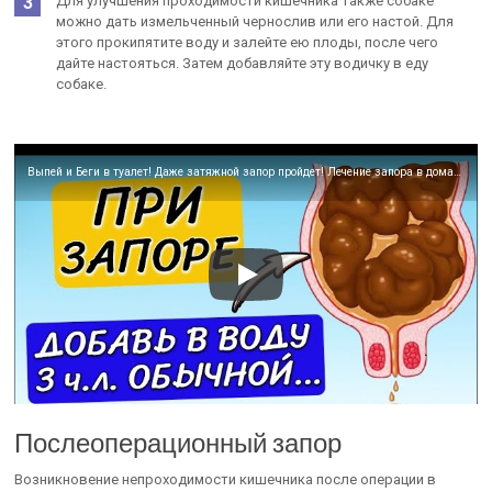
Для улучшения проходимости кишечника также собаке
можно дать измельченный чернослив или его настой. Для
этого прокипятите воду и залейте ею плоды, после чего
дайте настояться. Затем добавляйте эту водичку в еду
собаке.
Выпей и Беги в туалет! Даже затяжной запор пройдет! Лечение запора в домашних условиях
Послеоперационный запор
Возникновение непроходимости кишечника после операции в